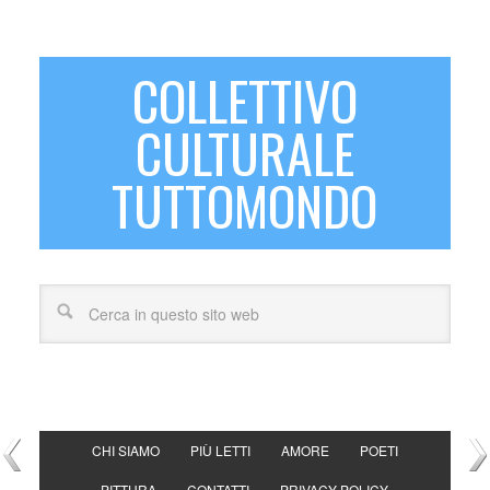
COLLETTIVO
CULTURALE
TUTTOMONDO
CHI SIAMO
PIÙ LETTI
AMORE
POETI
PITTURA
CONTATTI
PRIVACY POLICY