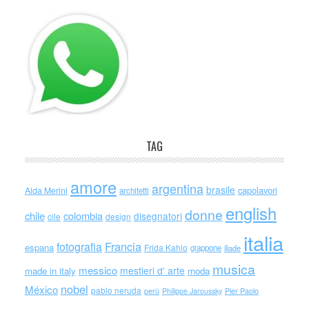
TAG
amore
argentina
brasile
capolavori
Alda Merini
architetti
english
donne
chile
colombia
disegnatori
cile
design
italia
Francia
fotografia
espana
Frida Kahlo
giappone
iliade
musica
messico
mestieri d' arte
made in italy
moda
nobel
México
pablo neruda
perù
Philippe Jaroussky
Pier Paolo