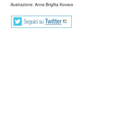
illustrazione: Anna Brigitta Kovacs
Il gelsomino sembra stato creato per essere
espressamente il simbolo dell’amabilità.
Quando, all’incirca nel 1560, gli esploratori spagnoli lo
importarono dall’India, se ne ammirava la flessuosità dei
rami, la luce delicata dei fiori stellati; e si credeva che per
curare una pianta così leggiadra e fragile, servisse riporla
in serra calda; sembrò acclimatarsi: si provò negli aranceti
e crebbe a meraviglia; la si piantò in piena terra, come
oggi, senza ricevere alcuna cura, e superò i più rigidi
inverni.
Ovunque si vede l’amabile gelsomino tendere i suoi rami a