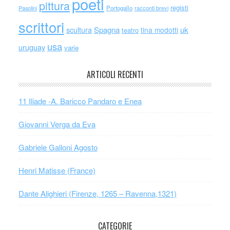
poeti
pittura
registi
Portogallo
racconti brevi
Pasolini
scrittori
scultura
Spagna
uk
tina modotti
teatro
usa
uruguay
varie
ARTICOLI RECENTI
11 Iliade -A. Baricco Pandaro e Enea
Giovanni Verga da Eva
Gabriele Galloni Agosto
Henri Matisse (France)
Dante Alighieri (Firenze, 1265 – Ravenna,1321)
CATEGORIE