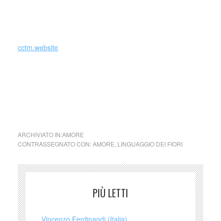
da
Il linguaggio dei fiori
, 1819
cctm.website
cctm collettivo culturale tutomondo linguaggio dei fiori –
Gelsomino
ARCHIVIATO IN:
AMORE
CONTRASSEGNATO CON:
AMORE
,
LINGUAGGIO DEI FIORI
PIÙ LETTI
Vincenzo Ferdinandi (Italia)