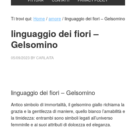
Ti trovi qui:
Home
/
amore
/
linguaggio dei fiori – Gelsomino
linguaggio dei fiori –
Gelsomino
05/09/2023
BY
CARLAITA
cctm collettivo culturale tutomondo linguaggio dei fiori –
Gelsomino
linguaggio dei fiori – Gelsomino
Antico simbolo di immortalità, il gelsomino giallo richiama la
grazia e la gentilezza di maniere, quello bianco l’amabilità e
la timidezza: entrambi sono simboli legati all’universo
femminile e ai suoi attributi di dolcezza ed eleganza.