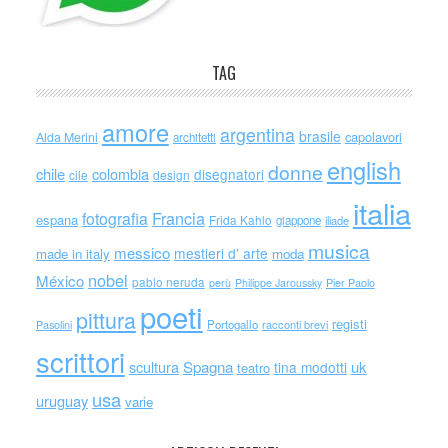
TAG
amore
argentina
brasile
capolavori
Alda Merini
architetti
english
donne
chile
colombia
disegnatori
cile
design
italia
Francia
fotografia
espana
Frida Kahlo
giappone
iliade
musica
messico
mestieri d' arte
made in italy
moda
nobel
México
pablo neruda
perù
Philippe Jaroussky
Pier Paolo
poeti
pittura
registi
Portogallo
racconti brevi
Pasolini
scrittori
scultura
Spagna
uk
tina modotti
teatro
usa
uruguay
varie