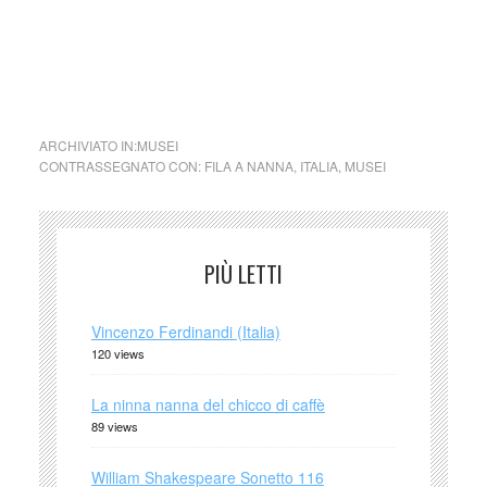
carlaita@netscape.net.
cctm collettivo culturale tuttomondo Fila a nanna Emma e i
sogni di seta
ARCHIVIATO IN:
MUSEI
CONTRASSEGNATO CON:
FILA A NANNA
,
ITALIA
,
MUSEI
PIÙ LETTI
Vincenzo Ferdinandi (Italia)
120 views
La ninna nanna del chicco di caffè
89 views
William Shakespeare Sonetto 116