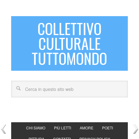
COLLETTIVO
CULTURALE
TUTTOMONDO
CHI SIAMO
PIÙ LETTI
AMORE
POETI
PITTURA
CONTATTI
PRIVACY POLICY