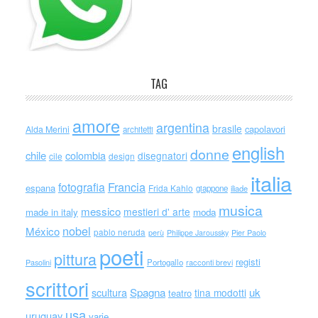
TAG
amore
argentina
brasile
capolavori
Alda Merini
architetti
english
donne
chile
colombia
disegnatori
cile
design
italia
Francia
fotografia
espana
Frida Kahlo
giappone
iliade
musica
messico
mestieri d' arte
made in italy
moda
nobel
México
pablo neruda
perù
Philippe Jaroussky
Pier Paolo
poeti
pittura
registi
Portogallo
racconti brevi
Pasolini
scrittori
scultura
Spagna
uk
tina modotti
teatro
usa
uruguay
varie