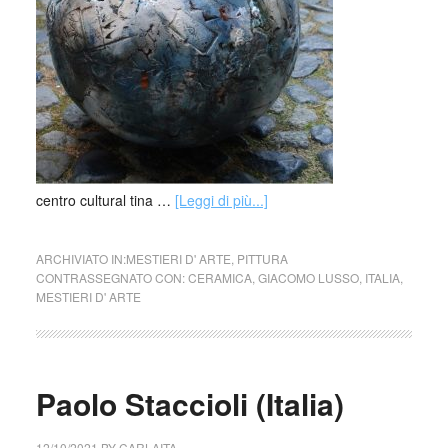
centro cultural tina …
[Leggi di più...]
ARCHIVIATO IN:
MESTIERI D' ARTE
,
PITTURA
CONTRASSEGNATO CON:
CERAMICA
,
GIACOMO LUSSO
,
ITALIA
,
MESTIERI D' ARTE
Paolo Staccioli (Italia)
12/10/2021
BY
CARLAITA