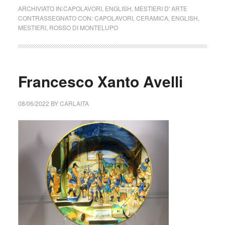
ARCHIVIATO IN:
CAPOLAVORI
,
ENGLISH
,
MESTIERI D' ARTE
CONTRASSEGNATO CON:
CAPOLAVORI
,
CERAMICA
,
ENGLISH
,
MESTIERI
,
ROSSO DI MONTELUPO
Francesco Xanto Avelli
08/06/2022
BY
CARLAITA