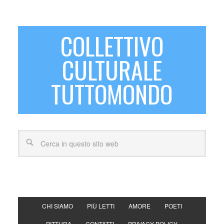
COLLETTIVO
CULTURALE
TUTTOMONDO
CHI SIAMO
PIÙ LETTI
AMORE
POETI
PITTURA
CONTATTI
PRIVACY POLICY