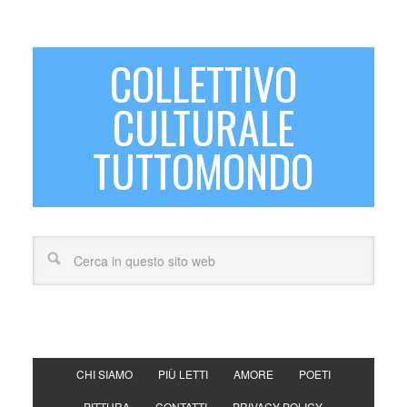
COLLETTIVO
CULTURALE
TUTTOMONDO
CHI SIAMO
PIÙ LETTI
AMORE
POETI
PITTURA
CONTATTI
PRIVACY POLICY