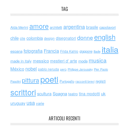
TAG
amore
argentina
brasile
capolavori
Alda Merini
architetti
english
donne
chile
colombia
disegnatori
cile
design
italia
Francia
fotografia
espana
Frida Kahlo
giappone
iliade
musica
messico
mestieri d' arte
made in italy
moda
nobel
México
pablo neruda
perù
Philippe Jaroussky
Pier Paolo
poeti
pittura
registi
Portogallo
racconti brevi
Pasolini
scrittori
scultura
Spagna
uk
tina modotti
teatro
usa
uruguay
varie
ARTICOLI RECENTI