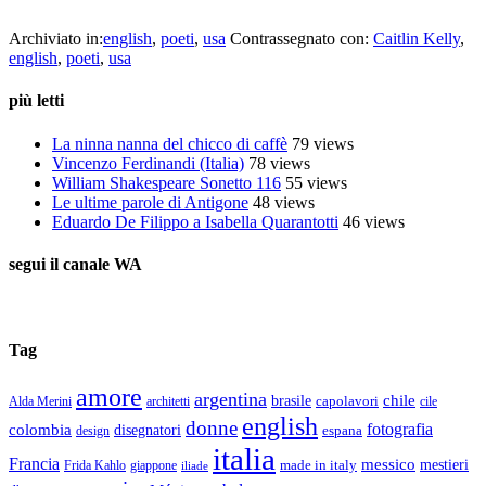
collettivo culturale tuttomondo Caitlin Kelly
Archiviato in:
english
,
poeti
,
usa
Contrassegnato con:
Caitlin Kelly
,
english
,
poeti
,
usa
più letti
La ninna nanna del chicco di caffè
79 views
Vincenzo Ferdinandi (Italia)
78 views
William Shakespeare Sonetto 116
55 views
Le ultime parole di Antigone
48 views
Eduardo De Filippo a Isabella Quarantotti
46 views
segui il canale WA
Tag
amore
argentina
chile
brasile
capolavori
Alda Merini
cile
architetti
english
donne
fotografia
colombia
disegnatori
espana
design
italia
Francia
messico
made in italy
mestieri
Frida Kahlo
giappone
iliade