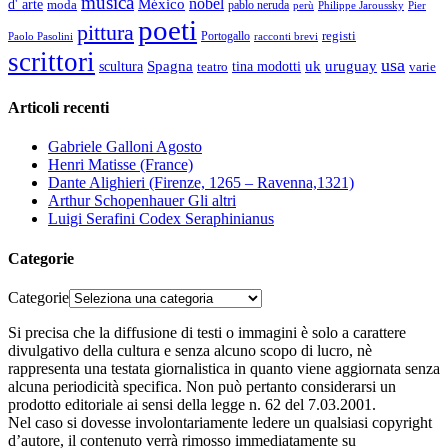
musica
nobel
México
d' arte
moda
pablo neruda
perù
Pier
Philippe Jaroussky
poeti
pittura
registi
Paolo Pasolini
Portogallo
racconti brevi
scrittori
usa
Spagna
scultura
uk
uruguay
teatro
tina modotti
varie
Articoli recenti
Gabriele Galloni Agosto
Henri Matisse (France)
Dante Alighieri (Firenze, 1265 – Ravenna,1321)
Arthur Schopenhauer Gli altri
Luigi Serafini Codex Seraphinianus
Categorie
Categorie
Si precisa che la diffusione di testi o immagini è solo a carattere
divulgativo della cultura e senza alcuno scopo di lucro, nè
rappresenta una testata giornalistica in quanto viene aggiornata senza
alcuna periodicità specifica. Non può pertanto considerarsi un
prodotto editoriale ai sensi della legge n. 62 del 7.03.2001.
Nel caso si dovesse involontariamente ledere un qualsiasi copyright
d’autore, il contenuto verrà rimosso immediatamente su