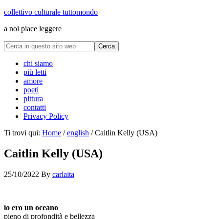
collettivo culturale tuttomondo
a noi piace leggere
chi siamo
più letti
amore
poeti
pittura
contatti
Privacy Policy
Ti trovi qui:
Home
/
english
/
Caitlin Kelly (USA)
Caitlin Kelly (USA)
25/10/2022
By
carlaita
collettivo culturale tuttomondo Caitlin Kelly (USA)
io ero un oceano
pieno di profondità e bellezza