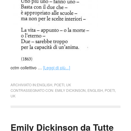
cctm collettivo …
[Leggi di più...]
ARCHIVIATO IN:
ENGLISH
,
POETI
,
UK
CONTRASSEGNATO CON:
EMILY DICKINSON
,
ENGLISH
,
POETI
,
UK
Emily Dickinson da Tutte