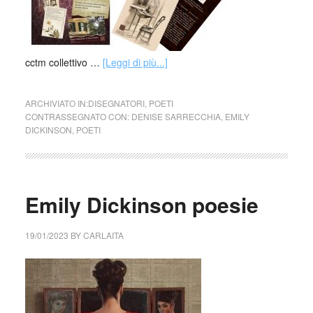
cctm collettivo …
[Leggi di più...]
ARCHIVIATO IN:
DISEGNATORI
,
POETI
CONTRASSEGNATO CON:
DENISE SARRECCHIA
,
EMILY
DICKINSON
,
POETI
Emily Dickinson poesie
19/01/2023
BY
CARLAITA