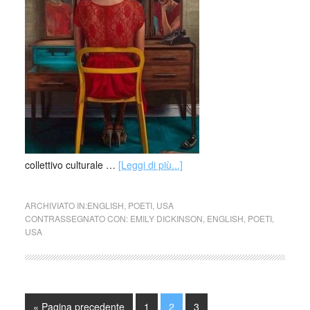
collettivo culturale …
[Leggi di più...]
ARCHIVIATO IN:
ENGLISH
,
POETI
,
USA
CONTRASSEGNATO CON:
EMILY DICKINSON
,
ENGLISH
,
POETI
,
USA
« Pagina precedente
1
2
3