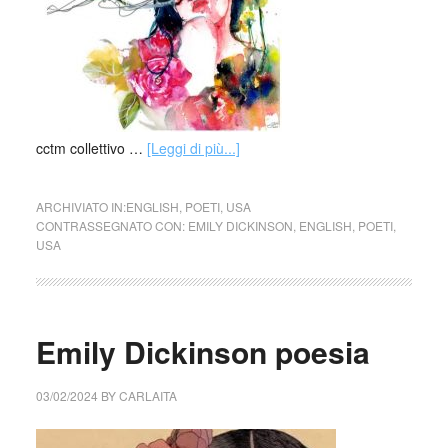
cctm collettivo …
[Leggi di più...]
ARCHIVIATO IN:
ENGLISH
,
POETI
,
USA
CONTRASSEGNATO CON:
EMILY DICKINSON
,
ENGLISH
,
POETI
,
USA
Emily Dickinson poesia
03/02/2024
BY
CARLAITA