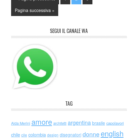
Pagina successiva »
SEGUI IL CANALE WA
TAG
amore
argentina
brasile
capolavori
Alda Merini
architetti
english
donne
chile
colombia
disegnatori
cile
design