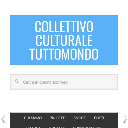
COLLETTIVO
CULTURALE
TUTTOMONDO
CHI SIAMO
PIÙ LETTI
AMORE
POETI
PITTURA
CONTATTI
PRIVACY POLICY