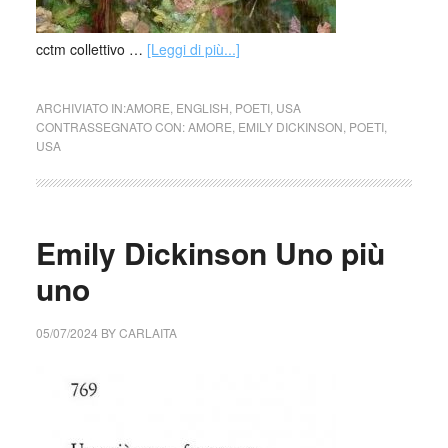
cctm collettivo …
[Leggi di più...]
ARCHIVIATO IN:
AMORE
,
ENGLISH
,
POETI
,
USA
CONTRASSEGNATO CON:
AMORE
,
EMILY DICKINSON
,
POETI
,
USA
Emily Dickinson Uno più
uno
05/07/2024
BY
CARLAITA