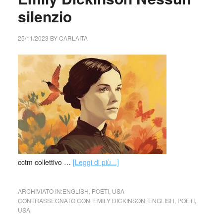
silenzio
25/11/2023
BY
CARLAITA
cctm collettivo …
[Leggi di più...]
ARCHIVIATO IN:
ENGLISH
,
POETI
,
USA
CONTRASSEGNATO CON:
EMILY DICKINSON
,
ENGLISH
,
POETI
,
USA