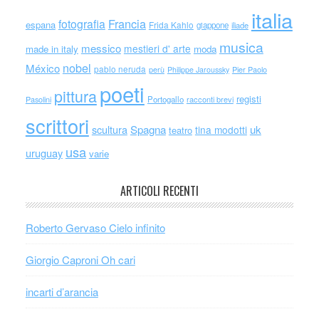
italia
Francia
fotografia
espana
Frida Kahlo
giappone
iliade
musica
messico
mestieri d' arte
made in italy
moda
nobel
México
pablo neruda
perù
Philippe Jaroussky
Pier Paolo
poeti
pittura
registi
Portogallo
racconti brevi
Pasolini
scrittori
scultura
Spagna
uk
tina modotti
teatro
usa
uruguay
varie
ARTICOLI RECENTI
Roberto Gervaso Cielo infinito
Giorgio Caproni Oh cari
incarti d’arancia