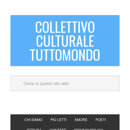
COLLETTIVO
CULTURALE
TUTTOMONDO
CHI SIAMO
PIÙ LETTI
AMORE
POETI
PITTURA
CONTATTI
PRIVACY POLICY