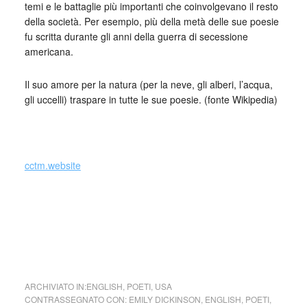
temi e le battaglie più importanti che coinvolgevano il resto
della società. Per esempio, più della metà delle sue poesie
fu scritta durante gli anni della guerra di secessione
americana.
Il suo amore per la natura (per la neve, gli alberi, l’acqua,
gli uccelli) traspare in tutte le sue poesie. (fonte Wikipedia)
_
cctm.website
cctm collettivo culturale tuttomondo Emily Dickinson Io mi
nascondo
ARCHIVIATO IN:
ENGLISH
,
POETI
,
USA
CONTRASSEGNATO CON:
EMILY DICKINSON
,
ENGLISH
,
POETI
,