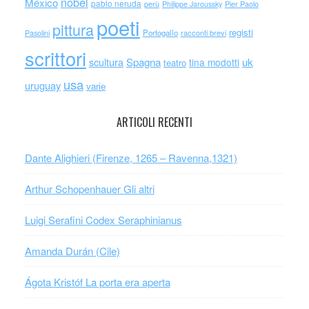
nobel
México
pablo neruda
perù
Philippe Jaroussky
Pier Paolo
poeti
pittura
registi
Portogallo
racconti brevi
Pasolini
scrittori
scultura
Spagna
uk
tina modotti
teatro
usa
uruguay
varie
ARTICOLI RECENTI
Dante Alighieri (Firenze, 1265 – Ravenna,1321)
Arthur Schopenhauer Gli altri
Luigi Serafini Codex Seraphinianus
Amanda Durán (Cile)
Ágota Kristóf La porta era aperta