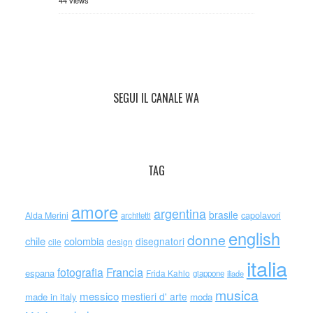
44 views
SEGUI IL CANALE WA
TAG
amore
argentina
brasile
capolavori
Alda Merini
architetti
english
donne
chile
colombia
disegnatori
cile
design
italia
Francia
fotografia
espana
Frida Kahlo
giappone
iliade
musica
messico
mestieri d' arte
made in italy
moda