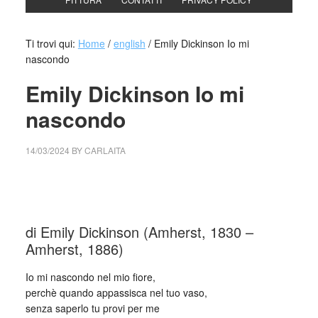
Ti trovi qui:
Home
/
english
/
Emily Dickinson Io mi
nascondo
Emily Dickinson Io mi
nascondo
14/03/2024
BY
CARLAITA
cctm collettivo culturale tuttomondo Emily Dickinson Io mi
nascondo
di Emily Dickinson (Amherst, 1830 –
Amherst, 1886)
Io mi nascondo nel mio fiore,
perchè quando appassisca nel tuo vaso,
senza saperlo tu provi per me