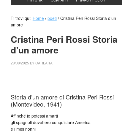
Ti trovi qui:
Home
/
poeti
/
Cristina Peri Rossi Storia d’un
amore
Cristina Peri Rossi Storia
d’un amore
28/08/2025
BY
CARLAITA
cctm collettivo culturale tuttomondo Cristina Peri Rossi
Storia d’un amore
Storia d’un amore di Cristina Peri Rossi
(Montevideo, 1941)
Affinché io potessi amarti
gli spagnoli dovettero conquistare America
e i miei nonni