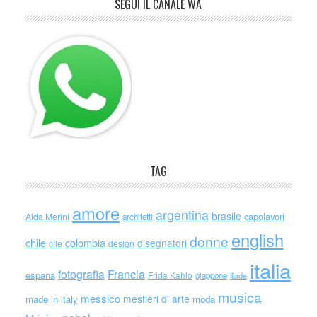
SEGUI IL CANALE WA
TAG
amore
argentina
brasile
capolavori
Alda Merini
architetti
english
donne
chile
colombia
disegnatori
cile
design
italia
Francia
fotografia
espana
Frida Kahlo
giappone
iliade
musica
messico
mestieri d' arte
made in italy
moda