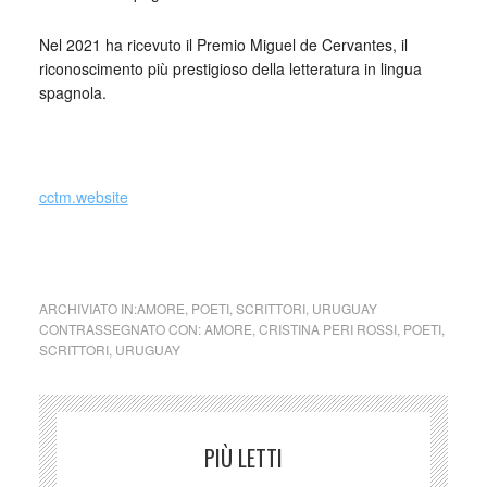
Nel 2021 ha ricevuto il Premio Miguel de Cervantes, il
riconoscimento più prestigioso della letteratura in lingua
spagnola.
_
cctm.website
cctm collettivo culturale tuttomondo Cristina Peri Rossi
Storia d’un amore
ARCHIVIATO IN:
AMORE
,
POETI
,
SCRITTORI
,
URUGUAY
CONTRASSEGNATO CON:
AMORE
,
CRISTINA PERI ROSSI
,
POETI
,
SCRITTORI
,
URUGUAY
PIÙ LETTI