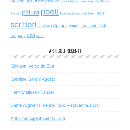
nobel
México
pablo neruda
perù
Philippe Jaroussky
Pier Paolo
poeti
pittura
registi
Portogallo
racconti brevi
Pasolini
scrittori
scultura
Spagna
uk
tina modotti
teatro
usa
uruguay
varie
ARTICOLI RECENTI
Giovanni Verga da Eva
Gabriele Galloni Agosto
Henri Matisse (France)
Dante Alighieri (Firenze, 1265 – Ravenna,1321)
Arthur Schopenhauer Gli altri