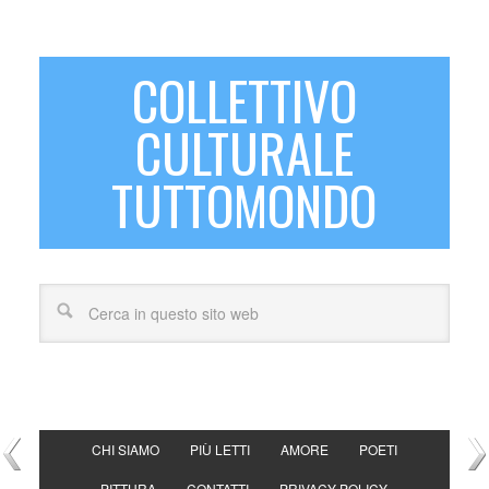
COLLETTIVO
CULTURALE
TUTTOMONDO
CHI SIAMO
PIÙ LETTI
AMORE
POETI
PITTURA
CONTATTI
PRIVACY POLICY