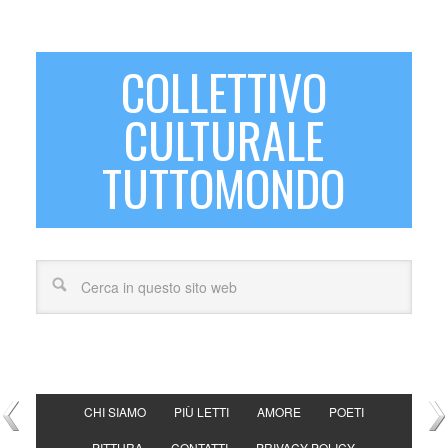
COLLETTIVO
CULTURALE
TUTTOMONDO
CHI SIAMO
PIÙ LETTI
AMORE
POETI
PITTURA
CONTATTI
PRIVACY POLICY