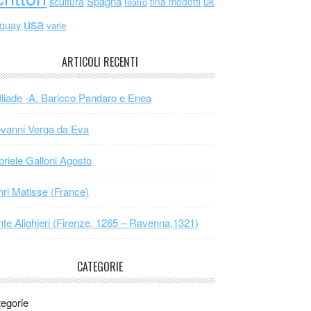
scultura
Spagna
uk
tina modotti
teatro
usa
uguay
varie
ARTICOLI RECENTI
Iliade -A. Baricco Pandaro e Enea
vanni Verga da Eva
riele Galloni Agosto
ri Matisse (France)
te Alighieri (Firenze, 1265 – Ravenna,1321)
CATEGORIE
egorie