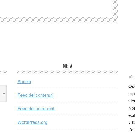
META
Accedi
Que
rap
Feed dei contenuti
vie
Non
Feed dei commenti
edi
WordPress.org
7.0
L’a