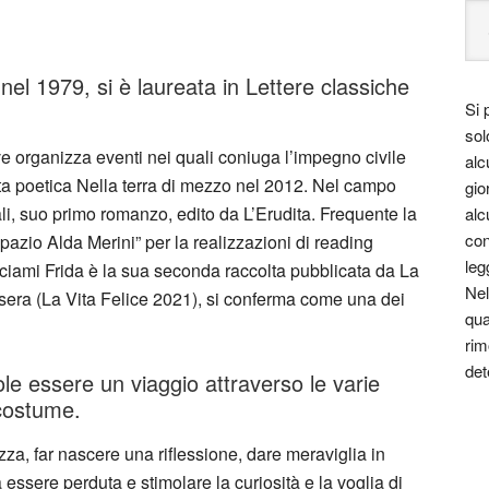
el 1979, si è laureata in Lettere classiche
Si 
sol
e organizza eventi nei quali coniuga l’impegno civile
alc
lta poetica Nella terra di mezzo nel 2012. Nel campo
gio
li, suo primo romanzo, edito da L’Erudita. Frequente la
alc
con
pazio Alda Merini” per la realizzazioni di reading
leg
acciami Frida è la sua seconda raccolta pubblicata da La
Nel
sera (La Vita Felice 2021), si conferma come una dei
qua
rim
det
le essere un viaggio attraverso le varie
 costume.
za, far nascere una riflessione, dare meraviglia in
ssere perduta e stimolare la curiosità e la voglia di