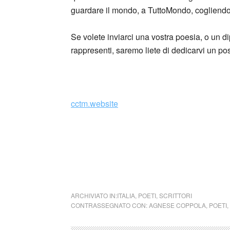
guardare il mondo, a TuttoMondo, cogliendone
Se volete inviarci una vostra poesia, o un di
rappresenti, saremo liete di dedicarvi un p
_
cctm.website
Nel caso si dovesse involontariamente ledere
rimosso immediatamente su segnalazione del 
cctm collettivo culturale tuttomondo Agne
ARCHIVIATO IN:
ITALIA
,
POETI
,
SCRITTORI
CONTRASSEGNATO CON:
AGNESE COPPOLA
,
POETI
,