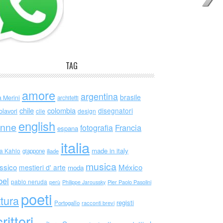
TAG
amore
argentina
brasile
a Merini
architetti
chile
colombia
disegnatori
olavori
cile
design
english
nne
Francia
fotografia
espana
italia
made in italy
da Kahlo
giappone
iliade
musica
ssico
México
mestieri d' arte
moda
bel
pablo neruda
perù
Philippe Jaroussky
Pier Paolo Pasolini
poeti
ttura
registi
Portogallo
racconti brevi
rittori