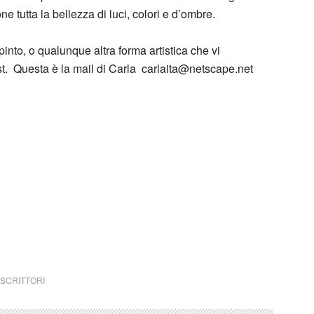
 tutta la bellezza di luci, colori e d’ombre.
pinto, o qualunque altra forma artistica che vi
ost. Questa è la mail di Carla carlaita@netscape.net
 un qualsiasi copyright d’autore, il contenuto verrà
detentore dell’avente diritto.
se Coppola apnea
SCRITTORI