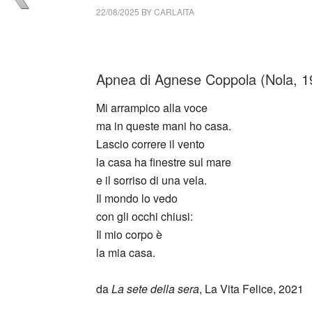
22/08/2025
BY
CARLAITA
cctm collettivo culturale tuttomondo Agne
Apnea di Agnese Coppola (Nola, 1
Mi arrampico alla voce
ma in queste mani ho casa.
Lascio correre il vento
la casa ha finestre sul mare
e il sorriso di una vela.
Il mondo lo vedo
con gli occhi chiusi:
Il mio corpo è
la mia casa.
da
La sete della sera
, La Vita Felice, 2021