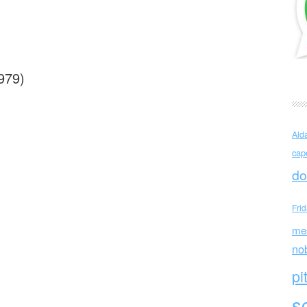
se Coppola apnea
979)
Ald
cap
do
Fri
me
no
pi
sc