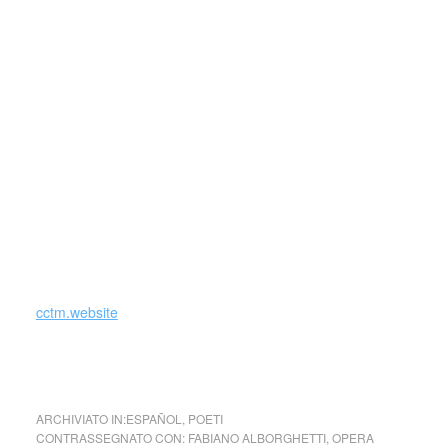
La rivista consta collaboratori da 14 nazioni ed è distribuita
in tutta l’America Latina.
Nel gennaio 2015 è chiamato dal Municipio della Città di
Lugano ad offrire alla popolazione una allocuzione in forma
di poesia per l’annuale Cerimonia di Capodanno tenutasi al
Palazzo dei Congressi.
È Premio svizzero di letteratura 2018
cctm.website
Opera Nuova Rivista internazionale di scritture e scrittori
ARCHIVIATO IN:
ESPAÑOL
,
POETI
CONTRASSEGNATO CON:
FABIANO ALBORGHETTI
,
OPERA