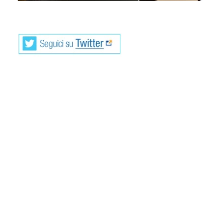
_
Fabiano Alborghetti (1970) è un poeta e
promotore culturale svizzero di lingua
italiana. Vive in Canton Ticino.
Ha pubblicato le raccolte Verso Buda (LietoColle, 2004),
L’opposta riva (LietoColle, 2006; con prefazione di
Giampiero Neri), Registro dei fragili (Edizioni Casagrande,
2009; con prefazione di Fabio Pusterla) e L’opposta riva –
dieci anni dopo (Edizioni La Vita Felice, 2013) oltre alla
suite Supernova (L’arcolaio, 2011) e svariate plaquettes e
edizioni d’arte.
​Del 2017 è il romanzo in versi Maiser (Milano, Marcos y