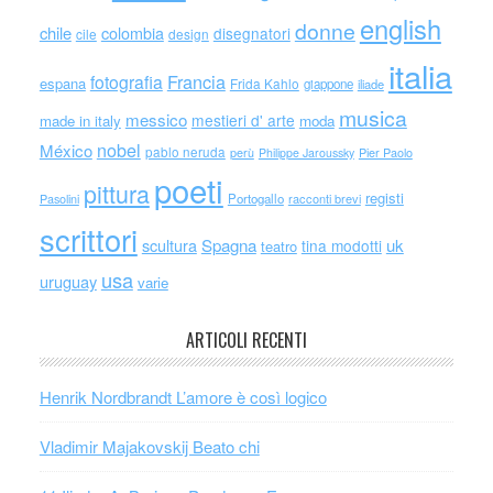
english
donne
chile
colombia
disegnatori
cile
design
italia
Francia
fotografia
espana
Frida Kahlo
giappone
iliade
musica
messico
mestieri d' arte
made in italy
moda
nobel
México
pablo neruda
perù
Philippe Jaroussky
Pier Paolo
poeti
pittura
registi
Portogallo
racconti brevi
Pasolini
scrittori
scultura
Spagna
uk
tina modotti
teatro
usa
uruguay
varie
ARTICOLI RECENTI
Henrik Nordbrandt L’amore è così logico
Vladimir Majakovskij Beato chi