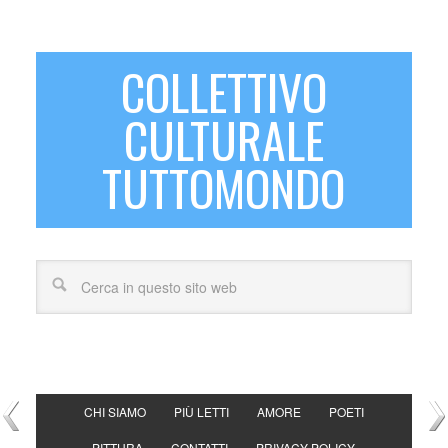
COLLETTIVO
CULTURALE
TUTTOMONDO
CHI SIAMO
PIÙ LETTI
AMORE
POETI
PITTURA
CONTATTI
PRIVACY POLICY