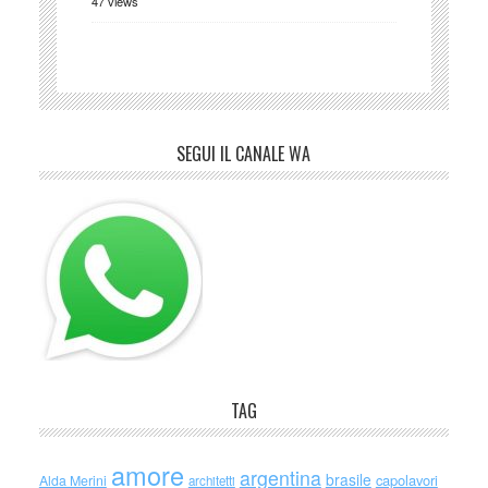
47 views
SEGUI IL CANALE WA
TAG
amore
argentina
brasile
capolavori
Alda Merini
architetti