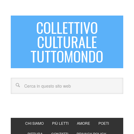
COLLETTIVO
CULTURALE
TUTTOMONDO
CHI SIAMO
PIÙ LETTI
AMORE
POETI
PITTURA
CONTATTI
PRIVACY POLICY