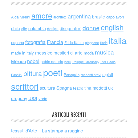
amore
argentina
brasile
capolavori
Alda Merini
architetti
english
donne
chile
colombia
disegnatori
cile
design
italia
Francia
fotografia
espana
Frida Kahlo
giappone
iliade
musica
messico
mestieri d' arte
made in italy
moda
nobel
México
pablo neruda
perù
Philippe Jaroussky
Pier Paolo
poeti
pittura
registi
Portogallo
racconti brevi
Pasolini
scrittori
scultura
Spagna
uk
tina modotti
teatro
usa
uruguay
varie
ARTICOLI RECENTI
tessuti d’Arte – La stampa a ruggine