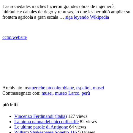
Las sociedades moches hicieron grandes obras de ingeniería
hidráulica: canales de riego y represas, lo que les permitió ampliar su
frontera agrícola a gran escala …
siga leyendo Wikipedia
cctm.website
archeologia latino america poesia cctm arte letteratura
Archiviato in:
americhe precolombiane
,
español
,
musei
Contrassegnato con:
musei
,
museo Larco
,
perù
più letti
Vincenzo Ferdinandi (Italia)
127 views
La ninna nanna del chicco di caffè
82 views
Le ultime parole di Antigone
64 views
William Shakespeare Sonetto 116
50 views