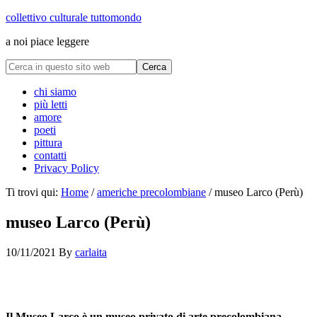
collettivo culturale tuttomondo
a noi piace leggere
chi siamo
più letti
amore
poeti
pittura
contatti
Privacy Policy
Ti trovi qui:
Home
/
americhe precolombiane
/
museo Larco (Perù)
museo Larco (Perù)
10/11/2021
By
carlaita
centro cultural tina modotti caracas Moche Nariguera de oro y
turquesa
Il Museo Larco è un museo privato di arte precolombiana