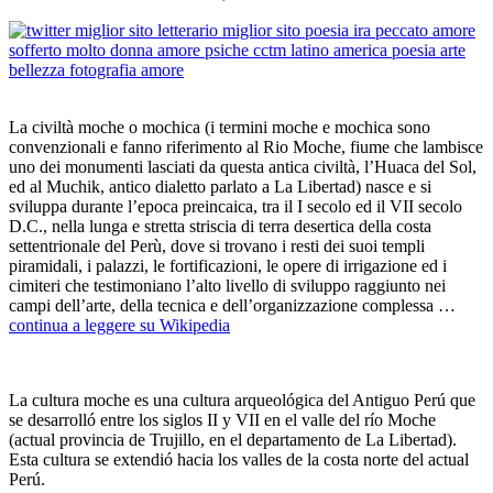
_
La civiltà moche o mochica (i termini moche e mochica sono
convenzionali e fanno riferimento al Rio Moche, fiume che lambisce
uno dei monumenti lasciati da questa antica civiltà, l’Huaca del Sol,
ed al Muchik, antico dialetto parlato a La Libertad) nasce e si
sviluppa durante l’epoca preincaica, tra il I secolo ed il VII secolo
D.C., nella lunga e stretta striscia di terra desertica della costa
settentrionale del Perù, dove si trovano i resti dei suoi templi
piramidali, i palazzi, le fortificazioni, le opere di irrigazione ed i
cimiteri che testimoniano l’alto livello di sviluppo raggiunto nei
campi dell’arte, della tecnica e dell’organizzazione complessa …
continua a leggere su Wikipedia
_
La cultura moche es una cultura arqueológica del Antiguo Perú que
se desarrolló entre los siglos II y VII en el valle del río Moche
(actual provincia de Trujillo, en el departamento de La Libertad).
Esta cultura se extendió hacia los valles de la costa norte del actual
Perú.