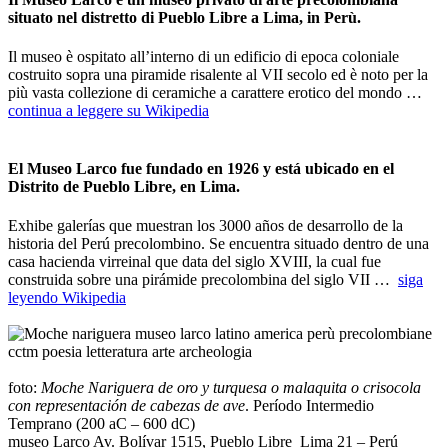
situato nel distretto di Pueblo Libre a Lima, in Perù.
Il museo è ospitato all’interno di un edificio di epoca coloniale
costruito sopra una piramide risalente al VII secolo ed è noto per la
più vasta collezione di ceramiche a carattere erotico del mondo …
continua a leggere su Wikipedia
_
El Museo Larco fue fundado en 1926 y está ubicado en el
Distrito de Pueblo Libre, en Lima.
Exhibe galerías que muestran los 3000 años de desarrollo de la
historia del Perú precolombino. Se encuentra situado dentro de una
casa hacienda virreinal que data del siglo XVIII, la cual fue
construida sobre una pirámide precolombina del siglo VII …
siga
leyendo Wikipedia
_
_
foto:
Moche
Nariguera de oro y turquesa o malaquita o crisocola
con representación de cabezas de ave
. Período Intermedio
Temprano (200 aC – 600 dC)
museo Larco Av. Bolívar 1515, Pueblo Libre Lima 21 – Perú