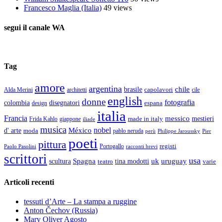
Francesco Maglia (Italia)
49 views
segui il canale WA
Tag
amore
argentina
chile
brasile
capolavori
Alda Merini
cile
architetti
english
donne
fotografia
colombia
disegnatori
espana
design
italia
Francia
messico
made in italy
mestieri
Frida Kahlo
giappone
iliade
musica
nobel
México
d' arte
moda
pablo neruda
perù
Pier
Philippe Jaroussky
poeti
pittura
registi
Paolo Pasolini
Portogallo
racconti brevi
scrittori
usa
Spagna
scultura
uk
uruguay
teatro
tina modotti
varie
Articoli recenti
tessuti d’Arte – La stampa a ruggine
Anton Čechov (Russia)
Mary Oliver Agosto