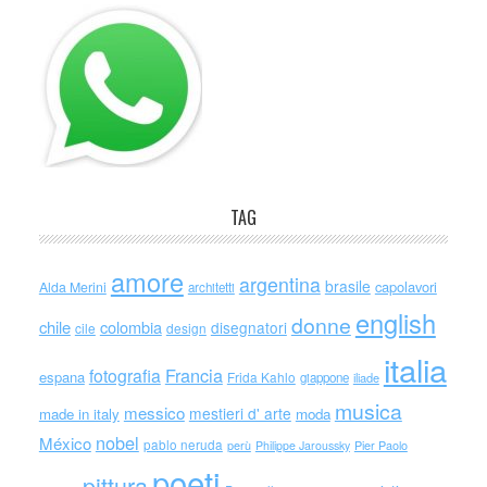
TAG
amore
argentina
brasile
capolavori
Alda Merini
architetti
english
donne
chile
colombia
disegnatori
cile
design
italia
Francia
fotografia
espana
Frida Kahlo
giappone
iliade
musica
messico
mestieri d' arte
made in italy
moda
nobel
México
pablo neruda
perù
Philippe Jaroussky
Pier Paolo
poeti
pittura