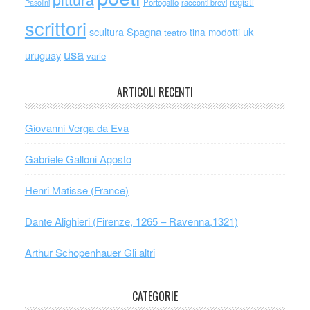
registi
Portogallo
racconti brevi
Pasolini
scrittori
scultura
Spagna
uk
tina modotti
teatro
usa
uruguay
varie
ARTICOLI RECENTI
Giovanni Verga da Eva
Gabriele Galloni Agosto
Henri Matisse (France)
Dante Alighieri (Firenze, 1265 – Ravenna,1321)
Arthur Schopenhauer Gli altri
CATEGORIE