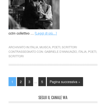
cctm collettivo …
[Leggi di più...]
ARCHIVIATO IN:
ITALIA
,
MUISCA
,
POETI
,
SCRITTORI
CONTRASSEGNATO CON:
GABRIELE D'ANNUNZIO
,
ITALIA
,
POETI
,
SCRITTORI
1
2
3
…
5
Pagina successiva »
SEGUI IL CANALE WA