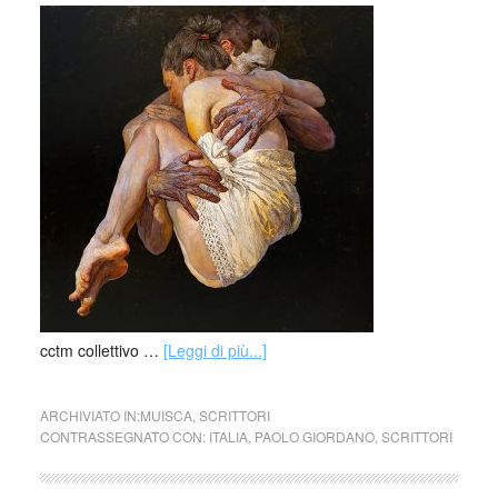
cctm collettivo …
[Leggi di più...]
ARCHIVIATO IN:
MUISCA
,
SCRITTORI
CONTRASSEGNATO CON:
ITALIA
,
PAOLO GIORDANO
,
SCRITTORI