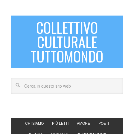
COLLETTIVO
CULTURALE
TUTTOMONDO
CHI SIAMO
PIÙ LETTI
AMORE
POETI
PITTURA
CONTATTI
PRIVACY POLICY