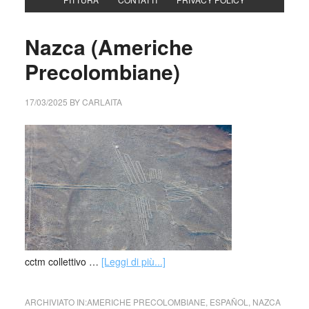
Nazca (Americhe
Precolombiane)
17/03/2025
BY
CARLAITA
cctm collettivo …
[Leggi di più...]
ARCHIVIATO IN:
AMERICHE PRECOLOMBIANE
,
ESPAÑOL
,
NAZCA