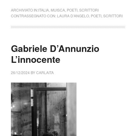
ARCHIVIATO IN:
ITALIA
,
MUISCA
,
POETI
,
SCRITTORI
CONTRASSEGNATO CON:
LAURA D’ANGELO
,
POETI
,
SCRITTORI
Gabriele D’Annunzio
L’innocente
26/12/2024
BY
CARLAITA