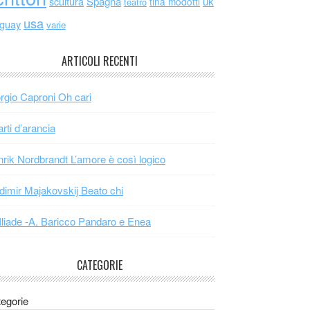
scultura
Spagna
uk
tina modotti
teatro
usa
uguay
varie
ARTICOLI RECENTI
rgio Caproni Oh cari
arti d’arancia
rik Nordbrandt L’amore è così logico
dimir Majakovskij Beato chi
Iliade -A. Baricco Pandaro e Enea
CATEGORIE
egorie