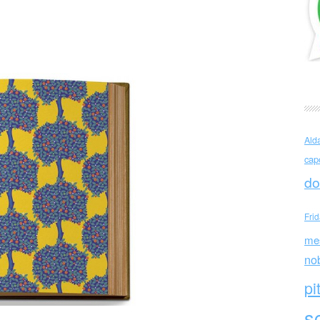
Rocchetti (Italia)
Ald
cap
do
Fri
me
no
pi
sc