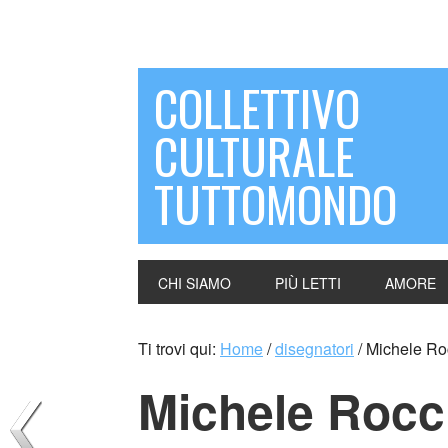
COLLETTIVO
CULTURALE
TUTTOMONDO
CHI SIAMO
PIÙ LETTI
AMORE
Ti trovi qui:
Home
/
disegnatori
/
Michele Rocc
Michele Rocche