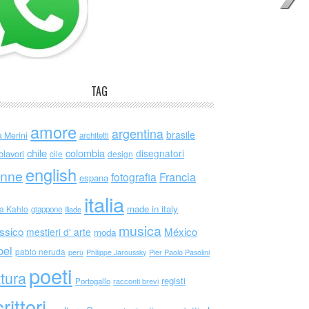
TAG
amore
argentina
brasile
a Merini
architetti
chile
colombia
disegnatori
olavori
cile
design
english
nne
Francia
fotografia
espana
italia
made in italy
da Kahlo
giappone
iliade
musica
ssico
México
mestieri d' arte
moda
bel
pablo neruda
perù
Philippe Jaroussky
Pier Paolo Pasolini
poeti
ttura
registi
Portogallo
racconti brevi
rittori