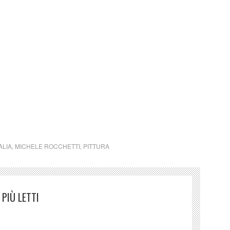
ini è solo a carattere divulgativo della cultura e senza
estata giornalistica in quanto viene aggiornata senza
o considerarsi un prodotto editoriale ai sensi della
 un qualsiasi copyright d’autore, il contenuto verrà
 detentore dell’avente diritto
ALIA
,
MICHELE ROCCHETTI
,
PITTURA
PIÙ LETTI