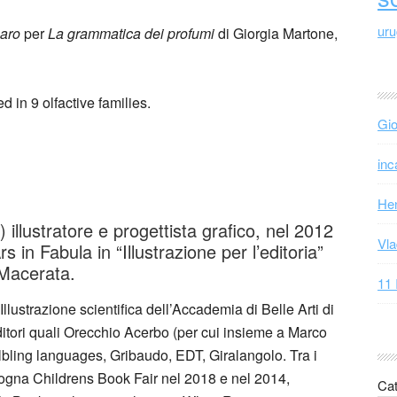
ur
aro
per
La grammatica dei profumi
di Giorgia Martone,
d in 9 olfactive families.
Gio
inc
Hen
 illustratore e progettista grafico, nel 2012
Vla
s in Fabula in “Illustrazione per l’editoria”
 Macerata.
11 
Illustrazione scientifica dell’Accademia di Belle Arti di
itori quali Orecchio Acerbo (per cui insieme a Marco
elbling languages, Gribaudo, EDT, Giralangolo. Tra i
ologna Childrens Book Fair nel 2018 e nel 2014,
Cat