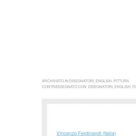
Si precisa che la diffusione di testi o immag
alcuno scopo di lucro, nè rappresenta una t
alcuna periodicità specifica. Non può pertant
legge n. 62 del 7.03.2001.
Nel caso si dovesse involontariamente ledere
rimosso immediatamente su segnalazione del
cctm la grammatica dei profumi
ARCHIVIATO IN:
DISEGNATORI
,
ENGLISH
,
PITTURA
CONTRASSEGNATO CON:
DISEGNATORI
,
ENGLISH
,
IT
Vincenzo Ferdinandi (Italia)