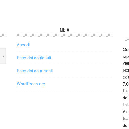
META
Accedi
Que
rap
Feed dei contenuti
vie
Non
Feed dei commenti
edi
WordPress.org
7.0
L’a
dei
link
Alc
tra
dom