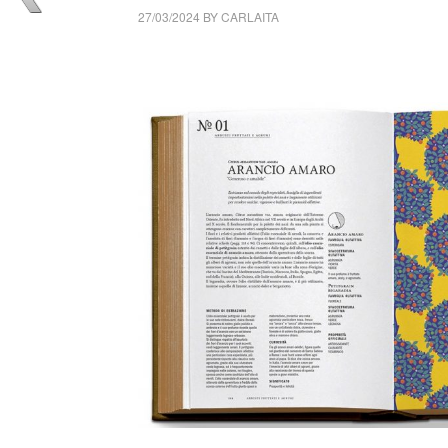
27/03/2024
BY
CARLAITA
cctm collettivo culturale tuttomondo Michele 