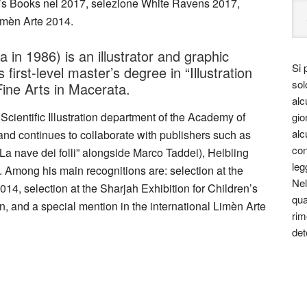
en’s Books nel 2017, selezione White Ravens 2017,
imèn Arte 2014.
a in 1986) is an illustrator and graphic
Si 
first-level master’s degree in “Illustration
sol
Fine Arts in Macerata.
alc
Scientific Illustration department of the Academy of
gio
alc
and continues to collaborate with publishers such as
con
a nave dei folli” alongside Marco Taddei), Helbling
leg
 Among his main recognitions are: selection at the
Nel
14, selection at the Sharjah Exhibition for Children’s
qua
 and a special mention in the international Limèn Arte
rim
det