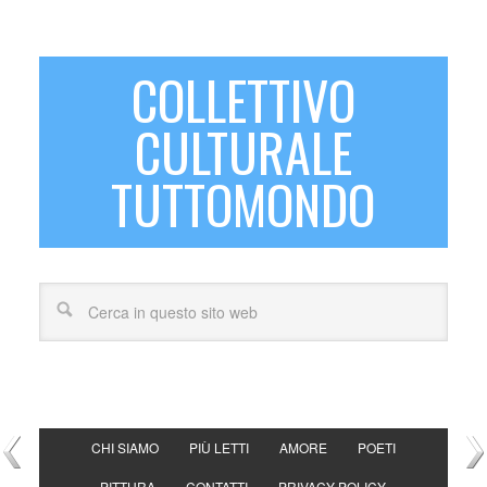
COLLETTIVO
CULTURALE
TUTTOMONDO
CHI SIAMO
PIÙ LETTI
AMORE
POETI
PITTURA
CONTATTI
PRIVACY POLICY