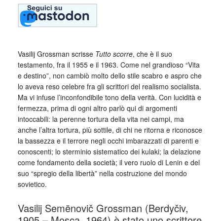
Vasilij Grossman scrisse
Tutto scorre
, che è il suo
testamento, fra il 1955 e il 1963. Come nel grandioso “Vita
e destino”, non cambiò molto dello stile scabro e aspro che
lo aveva reso celebre fra gli scrittori del realismo socialista.
Ma vi infuse l’inconfondibile tono della verità. Con lucidità e
fermezza, prima di ogni altro parlò qui di argomenti
intoccabili: la perenne tortura della vita nei campi, ma
anche l’altra tortura, più sottile, di chi ne ritorna e riconosce
la bassezza e il terrore negli occhi imbarazzati di parenti e
conoscenti; lo sterminio sistematico dei kulaki; la delazione
come fondamento della società; il vero ruolo di Lenin e del
suo “spregio della libertà” nella costruzione del mondo
sovietico.
Vasilij Semënovič Grossman (Berdyčiv,
1905 – Mosca, 1964) è stato uno scrittore