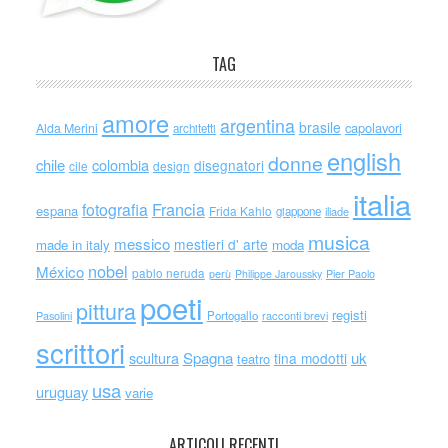
TAG
amore
argentina
brasile
capolavori
Alda Merini
architetti
english
donne
chile
colombia
disegnatori
cile
design
italia
Francia
fotografia
espana
Frida Kahlo
giappone
iliade
musica
messico
mestieri d' arte
made in italy
moda
nobel
México
pablo neruda
perù
Philippe Jaroussky
Pier Paolo
poeti
pittura
registi
Portogallo
racconti brevi
Pasolini
scrittori
scultura
Spagna
uk
tina modotti
teatro
usa
uruguay
varie
ARTICOLI RECENTI