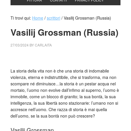
Ti trovi qui:
Home
/
scrittori
/
Vasilij Grossman (Russia)
Vasilij Grossman (Russia)
27/03/2024
BY
CARLAITA
cctm collettivo culturale tuttomondo Vasilij Grossman
(Russia)
La storia della vita non è che una storia di indomabile
violenza, eterna e indistruttibile, che si trasforma, ma non
scompare né diminuisce…la storia è un pestar acqua nel
mortaio, l’uomo non evolve dall’infimo al superno, l’uomo è
immobile, come un blocco di granito; la sua bontà, la sua
intelligenza, la sua libertà sono stazionarie: l’umano non si
accresce nell’uomo. Che razza di storia è mai quella
dell’uomo, se la sua bontà non può crescere?
Vasilij Grossman