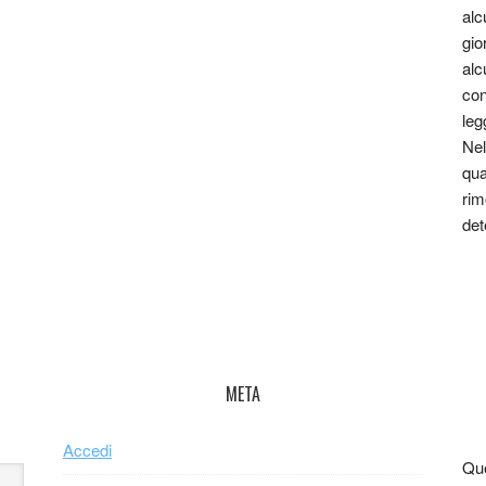
alc
gio
alc
con
leg
Nel
qua
rim
det
META
Accedi
Que