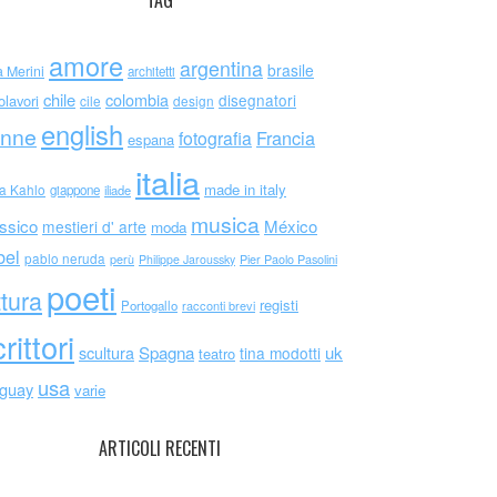
TAG
amore
argentina
brasile
a Merini
architetti
chile
colombia
disegnatori
olavori
cile
design
english
nne
Francia
fotografia
espana
italia
made in italy
da Kahlo
giappone
iliade
musica
ssico
México
mestieri d' arte
moda
bel
pablo neruda
perù
Philippe Jaroussky
Pier Paolo Pasolini
poeti
ttura
registi
Portogallo
racconti brevi
rittori
scultura
Spagna
uk
tina modotti
teatro
usa
uguay
varie
ARTICOLI RECENTI