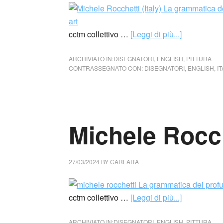
cctm collettivo …
[Leggi di più...]
ARCHIVIATO IN:
DISEGNATORI
,
ENGLISH
,
PITTURA
CONTRASSEGNATO CON:
DISEGNATORI
,
ENGLISH
,
IT
Michele Rocche
27/03/2024
BY
CARLAITA
cctm collettivo …
[Leggi di più...]
ARCHIVIATO IN:
DISEGNATORI
,
ENGLISH
,
PITTURA