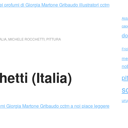
Ald
cap
do
ALIA
,
MICHELE ROCCHETTI
,
PITTURA
Fri
me
no
tti (Italia)
pi
sc
ur