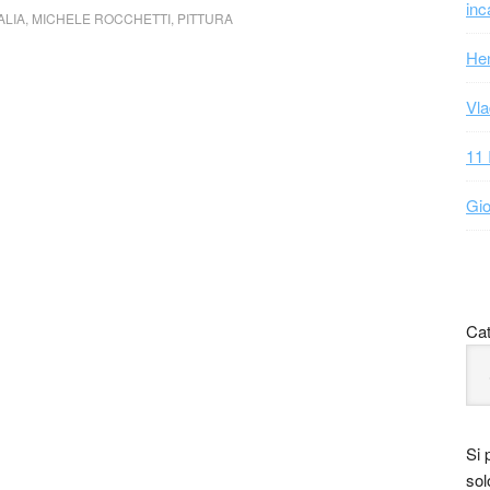
inc
ALIA
,
MICHELE ROCCHETTI
,
PITTURA
Hen
Vla
11 
Gio
Cat
Si 
sol