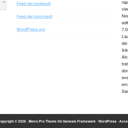
rap
Feed dei contenuti
vie
Non
Feed dei commenti
edi
WordPress.org
7.0
L’a
dei
link
Alc
tra
dom
eve
ema
Sar
opyright © 2026 ·
Metro Pro Theme
On
Genesis Framework
·
WordPress
·
Acce