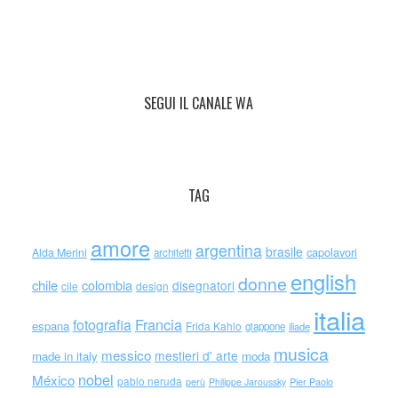
SEGUI IL CANALE WA
TAG
amore
argentina
brasile
capolavori
Alda Merini
architetti
english
donne
chile
colombia
disegnatori
cile
design
italia
Francia
fotografia
espana
Frida Kahlo
giappone
iliade
musica
messico
mestieri d' arte
made in italy
moda
nobel
México
pablo neruda
perù
Philippe Jaroussky
Pier Paolo