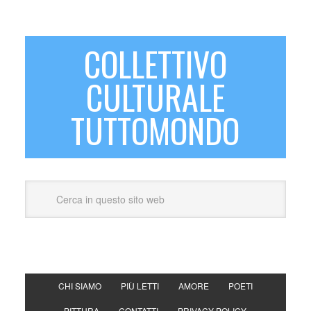
COLLETTIVO
CULTURALE
TUTTOMONDO
CHI SIAMO
PIÙ LETTI
AMORE
POETI
PITTURA
CONTATTI
PRIVACY POLICY