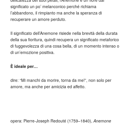
delicatezza dei suoi petali, l’Anemone è un fiore dal
significato un po’ melanconico perché richiama
l’abbandono, il rimpianto ma anche la speranza di
recuperare un amore perduto.
Il significato dell’Anemone risiede nella brevità della durata
della sua fioritura, quindi recupera un significato metaforico
di fuggevolezza di una cosa bella, di un momento intenso o
di un’emozione positiva.
È ideale per…
dire: “Mi manchi da morire, torna da me!”, non solo per
amore, ma anche per amicizia ed affetto.
_
opera: Pierre-Joseph Redouté (1759–1840),
Anemone