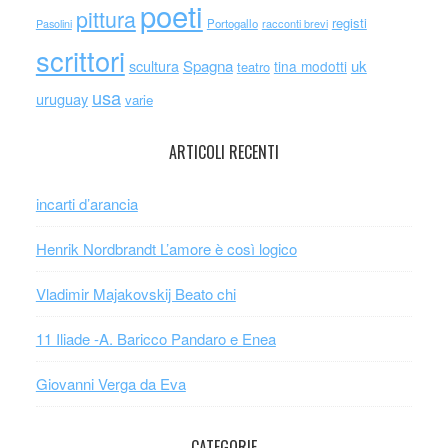
poeti
pittura
registi
Portogallo
racconti brevi
Pasolini
scrittori
scultura
Spagna
uk
tina modotti
teatro
usa
uruguay
varie
ARTICOLI RECENTI
incarti d’arancia
Henrik Nordbrandt L’amore è così logico
Vladimir Majakovskij Beato chi
11 Iliade -A. Baricco Pandaro e Enea
Giovanni Verga da Eva
CATEGORIE