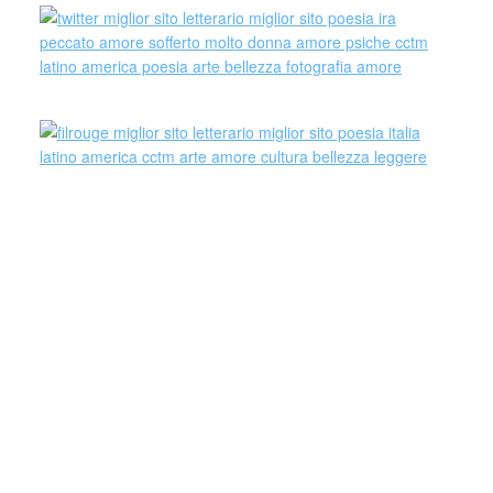
Il cosiddetto linguaggio dei fiori,
conosciuto anche come florigrafia, fu un
modo di comunicazione piuttosto
sviluppato nell’Ottocento, per cui i fiori e
gli allestimenti floreali venivano utilizzati
per esprimere sensazioni che non sempre
potevano essere pronunciate.
Tale linguaggio fu introdotto da Mary Wortley Montagu,
moglie dell’ambasciatore inglese a Costantinopoli, dopo il
suo soggiorno nella capitale turca negli anni 1716-1718.