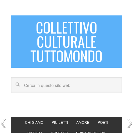
COLLETTIVO
CULTURALE
TUTTOMONDO
CHI SIAMO
PIÙ LETTI
AMORE
POETI
PITTURA
CONTATTI
PRIVACY POLICY