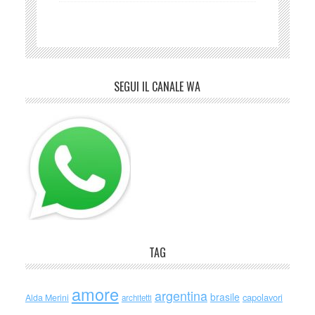
SEGUI IL CANALE WA
TAG
amore
argentina
brasile
capolavori
Alda Merini
architetti