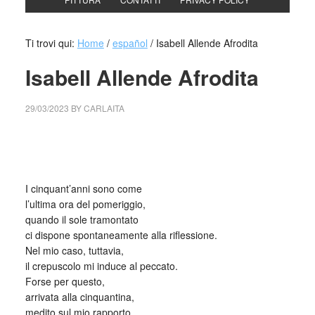
Ti trovi qui:
Home
/
español
/
Isabell Allende Afrodita
Isabell Allende Afrodita
29/03/2023
BY
CARLAITA
cctm collettivo culturale tuttomodno di Isabell Allende
Afrodita
I cinquant’anni sono come
l’ultima ora del pomeriggio,
quando il sole tramontato
ci dispone spontaneamente alla riflessione.
Nel mio caso, tuttavia,
il crepuscolo mi induce al peccato.
Forse per questo,
arrivata alla cinquantina,
medito sul mio rapporto