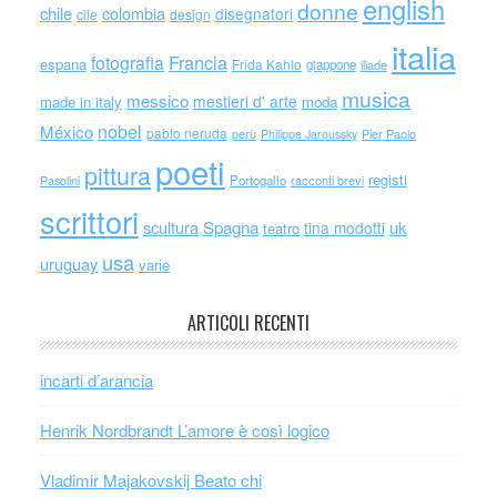
english
donne
chile
colombia
disegnatori
cile
design
italia
Francia
fotografia
espana
Frida Kahlo
giappone
iliade
musica
messico
mestieri d' arte
made in italy
moda
nobel
México
pablo neruda
perù
Philippe Jaroussky
Pier Paolo
poeti
pittura
registi
Portogallo
racconti brevi
Pasolini
scrittori
scultura
Spagna
uk
tina modotti
teatro
usa
uruguay
varie
ARTICOLI RECENTI
incarti d’arancia
Henrik Nordbrandt L’amore è così logico
Vladimir Majakovskij Beato chi