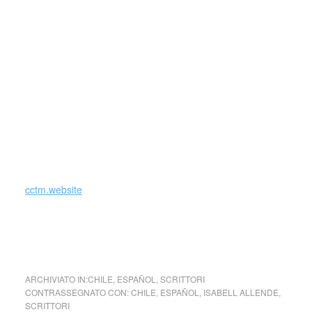
rammarico di tutte le occasioni di fare l’amore che ho
lasciato correre… Non posso separare l’erotismo dal cibo e
non vedo nessun buon motivo per farlo; al contrario, ho
intenzione di continuare a godere di entrambi fino a
quando le forze e il buon umore me lo consentiranno. Da
qui nasce l’idea di questo libro, un viaggio senza carta
geografica attraverso le regioni della memoria sensuale, là
dove i confini tra l’amore e l’appetito a volte sono talmente
labili da confondersi completamente.
cctm.website
cctm collettivo culturale tuttomondo di Isabell Allende
Afrodita
ARCHIVIATO IN:
CHILE
,
ESPAÑOL
,
SCRITTORI
CONTRASSEGNATO CON:
CHILE
,
ESPAÑOL
,
ISABELL ALLENDE
,
SCRITTORI