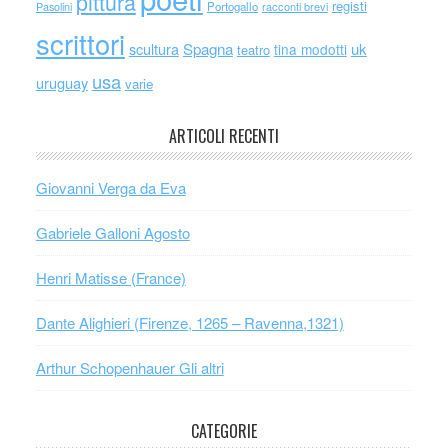
pittura
registi
Portogallo
racconti brevi
Pasolini
scrittori
scultura
Spagna
uk
tina modotti
teatro
usa
uruguay
varie
ARTICOLI RECENTI
Giovanni Verga da Eva
Gabriele Galloni Agosto
Henri Matisse (France)
Dante Alighieri (Firenze, 1265 – Ravenna,1321)
Arthur Schopenhauer Gli altri
CATEGORIE