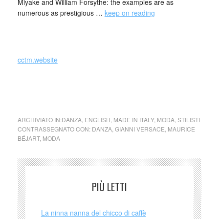
Miyake and William Forsythe: the examples are as
numerous as prestigious …
keep on reading
cctm.website
cctm collettivo culturale tuttomondo
Gianni Versace e Maurice Béjart
ARCHIVIATO IN:
DANZA
,
ENGLISH
,
MADE IN ITALY
,
MODA
,
STILISTI
CONTRASSEGNATO CON:
DANZA
,
GIANNI VERSACE
,
MAURICE
BÉJART
,
MODA
PIÙ LETTI
La ninna nanna del chicco di caffè