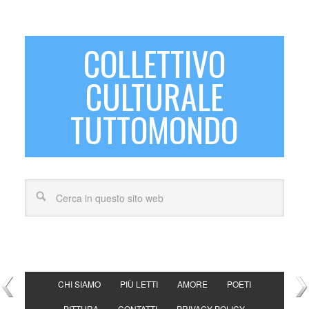
COLLETTIVO
CULTURALE
TUTTOMONDO
CHI SIAMO
PIÙ LETTI
AMORE
POETI
PITTURA
CONTATTI
PRIVACY POLICY