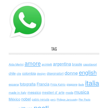
TAG
amore
argentina
brasile
capolavori
Alda Merini
architetti
english
donne
chile
colombia
disegnatori
cile
design
italia
Francia
fotografia
espana
Frida Kahlo
giappone
iliade
musica
messico
mestieri d' arte
made in italy
moda
nobel
México
pablo neruda
perù
Philippe Jaroussky
Pier Paolo
poeti