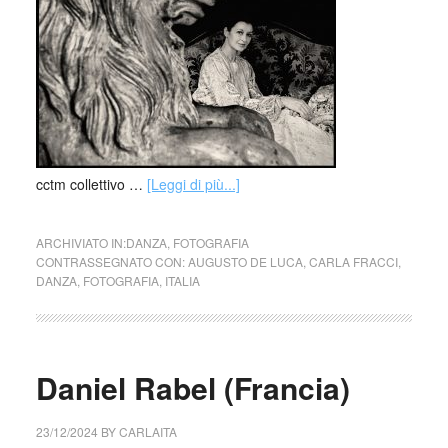
cctm collettivo …
[Leggi di più...]
ARCHIVIATO IN:
DANZA
,
FOTOGRAFIA
CONTRASSEGNATO CON:
AUGUSTO DE LUCA
,
CARLA FRACCI
,
DANZA
,
FOTOGRAFIA
,
ITALIA
Daniel Rabel (Francia)
23/12/2024
BY
CARLAITA