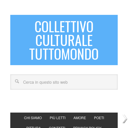
COLLETTIVO
CULTURALE
TUTTOMONDO
CHI SIAMO
PIÙ LETTI
AMORE
POETI
PITTURA
CONTATTI
PRIVACY POLICY