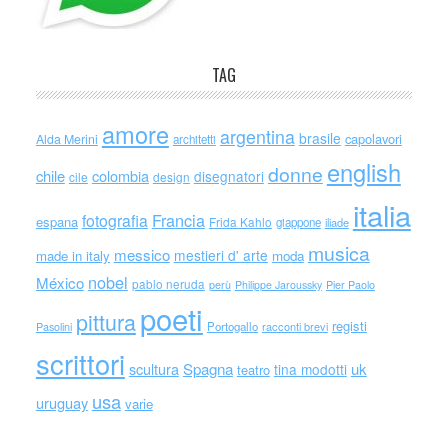
TAG
amore
argentina
brasile
capolavori
Alda Merini
architetti
english
donne
chile
colombia
disegnatori
cile
design
italia
Francia
fotografia
espana
Frida Kahlo
giappone
iliade
musica
messico
mestieri d' arte
made in italy
moda
nobel
México
pablo neruda
perù
Philippe Jaroussky
Pier Paolo
poeti
pittura
registi
Portogallo
racconti brevi
Pasolini
scrittori
scultura
Spagna
uk
tina modotti
teatro
usa
uruguay
varie