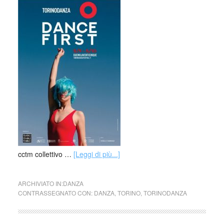
cctm collettivo …
[Leggi di più...]
ARCHIVIATO IN:
DANZA
CONTRASSEGNATO CON:
DANZA
,
TORINO
,
TORINODANZA