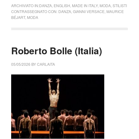
ARCHIVIATO IN:
DANZA
,
ENGLISH
,
MADE IN ITALY
,
MODA
,
STILISTI
CONTRASSEGNATO CON:
DANZA
,
GIANNI VERSACE
,
MAURICE
BÉJART
,
MODA
Roberto Bolle (Italia)
05/05/2026
BY
CARLAITA