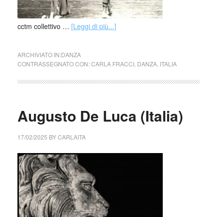
cctm collettivo …
[Leggi di più...]
ARCHIVIATO IN:
DANZA
CONTRASSEGNATO CON:
CARLA FRACCI
,
DANZA
,
ITALIA
Augusto De Luca (Italia)
17/02/2025
BY
CARLAITA