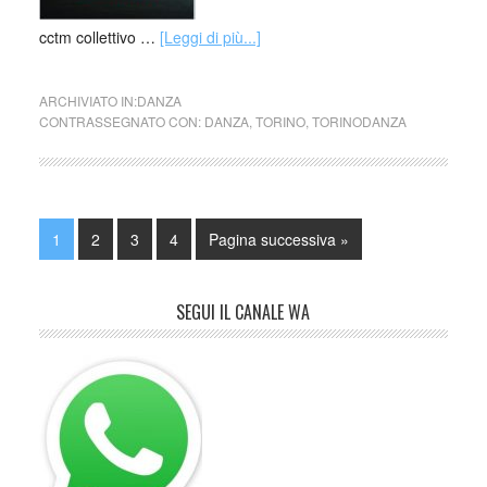
cctm collettivo …
[Leggi di più...]
ARCHIVIATO IN:
DANZA
CONTRASSEGNATO CON:
DANZA
,
TORINO
,
TORINODANZA
1
2
3
4
Pagina successiva »
SEGUI IL CANALE WA