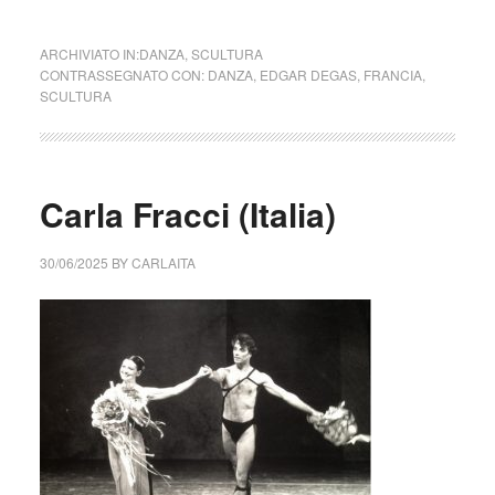
ARCHIVIATO IN:
DANZA
,
SCULTURA
CONTRASSEGNATO CON:
DANZA
,
EDGAR DEGAS
,
FRANCIA
,
SCULTURA
Carla Fracci (Italia)
30/06/2025
BY
CARLAITA