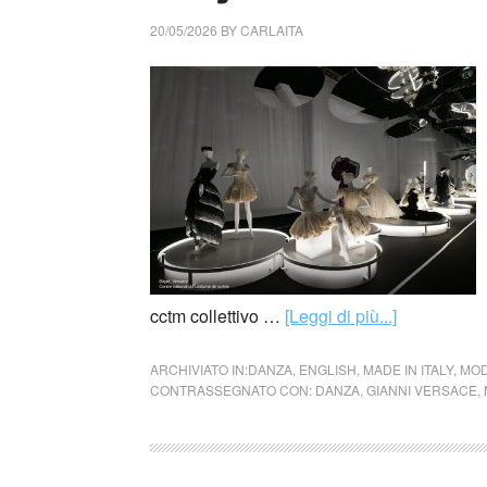
20/05/2026
BY
CARLAITA
cctm collettivo …
[Leggi di più...]
ARCHIVIATO IN:
DANZA
,
ENGLISH
,
MADE IN ITALY
,
MO
CONTRASSEGNATO CON:
DANZA
,
GIANNI VERSACE
,