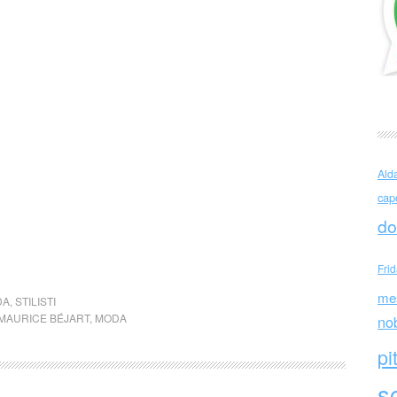
Ald
cap
do
Fri
me
DA
,
STILISTI
MAURICE BÉJART
,
MODA
no
pi
sc