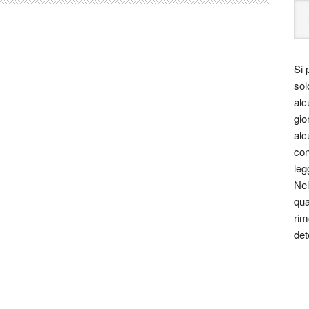
Si 
sol
alc
gio
alc
con
leg
Nel
qua
rim
det