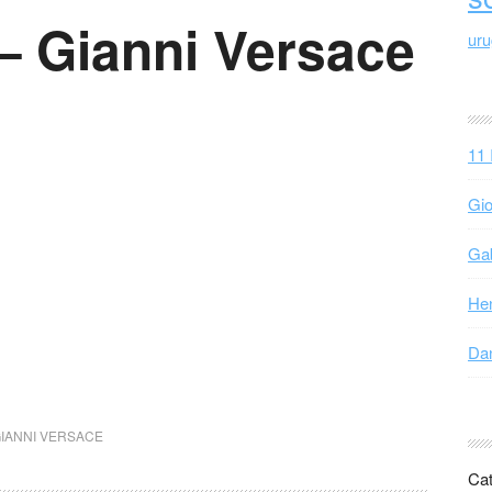
– Gianni Versace
ur
11 
Gio
Gab
Hen
Dan
IANNI VERSACE
Cat