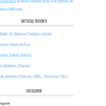
scultura
Spagna
uk
tina modotti
teatro
usa
uguay
varie
ARTICOLI RECENTI
Iliade -A. Baricco Pandaro e Enea
vanni Verga da Eva
riele Galloni Agosto
ri Matisse (France)
te Alighieri (Firenze, 1265 – Ravenna,1321)
CATEGORIE
egorie