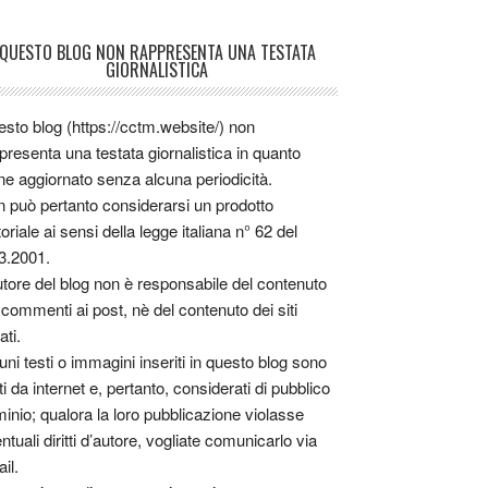
QUESTO BLOG NON RAPPRESENTA UNA TESTATA
GIORNALISTICA
sto blog (https://cctm.website/) non
presenta una testata giornalistica in quanto
ne aggiornato senza alcuna periodicità.
 può pertanto considerarsi un prodotto
toriale ai sensi della legge italiana n° 62 del
3.2001.
utore del blog non è responsabile del contenuto
 commenti ai post, nè del contenuto dei siti
ati.
uni testi o immagini inseriti in questo blog sono
tti da internet e, pertanto, considerati di pubblico
inio; qualora la loro pubblicazione violasse
ntuali diritti d’autore, vogliate comunicarlo via
il.