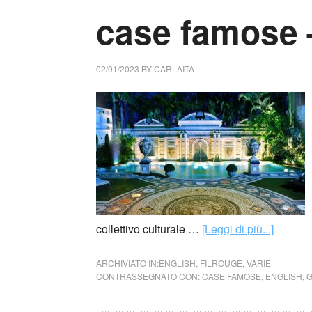
case famose 
02/01/2023
BY
CARLAITA
collettivo culturale …
[Leggi di più...]
ARCHIVIATO IN:
ENGLISH
,
FILROUGE
,
VARIE
CONTRASSEGNATO CON:
CASE FAMOSE
,
ENGLISH
,
G