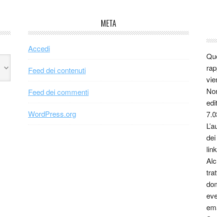
META
Accedi
Que
rap
Feed dei contenuti
vie
Non
Feed dei commenti
edi
WordPress.org
7.0
L’a
dei
link
Alc
tra
dom
eve
ema