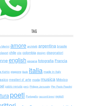
TAG
amore
argentina
brasile
a Merini
architetti
chile
colombia
disegnatori
olavori
cile
design
english
nne
Francia
fotografia
espana
italia
made in italy
da Kahlo
giappone
iliade
musica
ssico
México
mestieri d' arte
moda
bel
pablo neruda
perù
Philippe Jaroussky
Pier Paolo Pasolini
poeti
ttura
registi
Portogallo
racconti brevi
rittori