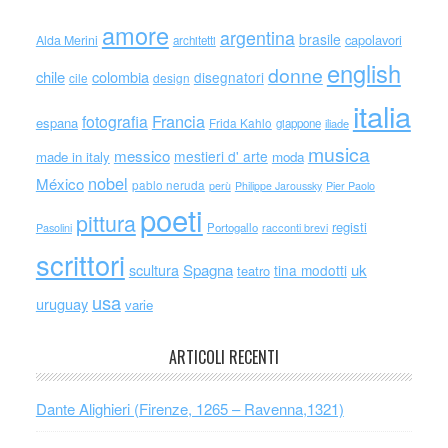
amore
argentina
brasile
capolavori
Alda Merini
architetti
english
donne
chile
colombia
disegnatori
cile
design
italia
Francia
fotografia
espana
Frida Kahlo
giappone
iliade
musica
messico
mestieri d' arte
made in italy
moda
nobel
México
pablo neruda
perù
Philippe Jaroussky
Pier Paolo
poeti
pittura
registi
Portogallo
racconti brevi
Pasolini
scrittori
scultura
Spagna
uk
tina modotti
teatro
usa
uruguay
varie
ARTICOLI RECENTI
Dante Alighieri (Firenze, 1265 – Ravenna,1321)