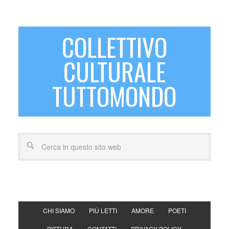
COLLETTIVO
CULTURALE
TUTTOMONDO
CHI SIAMO
PIÙ LETTI
AMORE
POETI
PITTURA
CONTATTI
PRIVACY POLICY