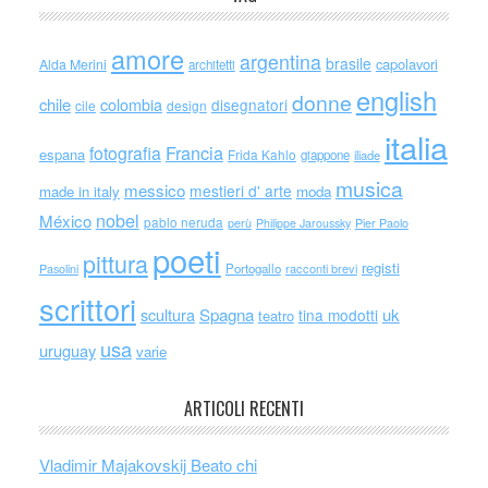
amore
argentina
brasile
capolavori
Alda Merini
architetti
english
donne
chile
colombia
disegnatori
cile
design
italia
Francia
fotografia
espana
Frida Kahlo
giappone
iliade
musica
messico
mestieri d' arte
made in italy
moda
nobel
México
pablo neruda
perù
Philippe Jaroussky
Pier Paolo
poeti
pittura
registi
Portogallo
racconti brevi
Pasolini
scrittori
scultura
Spagna
uk
tina modotti
teatro
usa
uruguay
varie
ARTICOLI RECENTI
Vladimir Majakovskij Beato chi