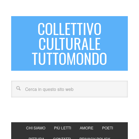
COLLETTIVO
CULTURALE
TUTTOMONDO
CHI SIAMO
PIÙ LETTI
AMORE
POETI
PITTURA
CONTATTI
PRIVACY POLICY