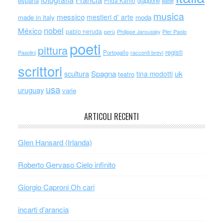
espana
Frida Kahlo
giappone
iliade
musica
messico
mestieri d' arte
made in italy
moda
nobel
México
pablo neruda
perù
Philippe Jaroussky
Pier Paolo
poeti
pittura
registi
Portogallo
racconti brevi
Pasolini
scrittori
scultura
Spagna
uk
tina modotti
teatro
usa
uruguay
varie
ARTICOLI RECENTI
Glen Hansard (Irlanda)
Roberto Gervaso Cielo infinito
Giorgio Caproni Oh cari
incarti d’arancia