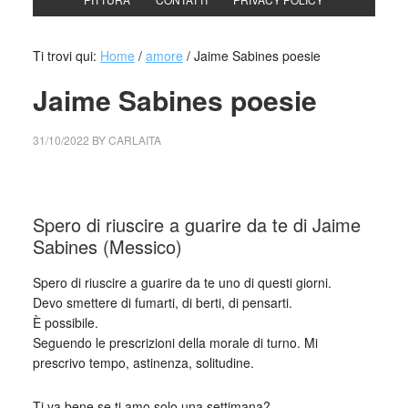
Ti trovi qui:
Home
/
amore
/
Jaime Sabines poesie
Jaime Sabines poesie
31/10/2022
BY
CARLAITA
collettivo culturale tuttomondo Jaime Sabines poesie
Spero di riuscire a guarire da te di Jaime
Sabines (Messico)
Spero di riuscire a guarire da te uno di questi giorni.
Devo smettere di fumarti, di berti, di pensarti.
È possibile.
Seguendo le prescrizioni della morale di turno. Mi
prescrivo tempo, astinenza, solitudine.
Ti va bene se ti amo solo una settimana?