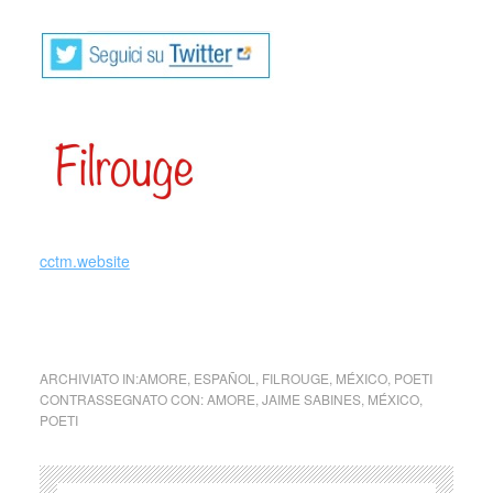
cctm.website
collettivo culturale tuttomondo Jaime Sabines poesie
ARCHIVIATO IN:
AMORE
,
ESPAÑOL
,
FILROUGE
,
MÉXICO
,
POETI
CONTRASSEGNATO CON:
AMORE
,
JAIME SABINES
,
MÉXICO
,
POETI