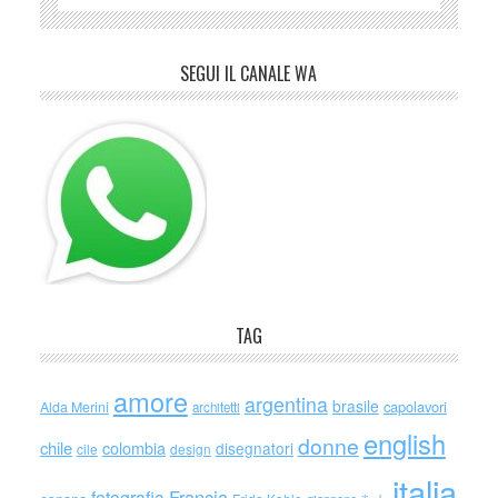
SEGUI IL CANALE WA
TAG
amore
argentina
brasile
capolavori
Alda Merini
architetti
english
donne
chile
colombia
disegnatori
cile
design
italia
Francia
fotografia