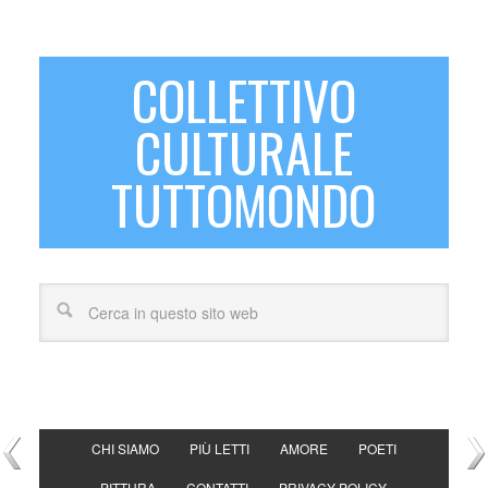
COLLETTIVO
CULTURALE
TUTTOMONDO
CHI SIAMO
PIÙ LETTI
AMORE
POETI
PITTURA
CONTATTI
PRIVACY POLICY