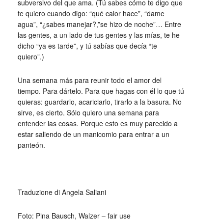
subversivo del que ama. (Tú sabes cómo te digo que
te quiero cuando digo: “qué calor hace”, “dame
agua”, “¿sabes manejar?,”se hizo de noche”… Entre
las gentes, a un lado de tus gentes y las mías, te he
dicho “ya es tarde”, y tú sabías que decía “te
quiero”.)
Una semana más para reunir todo el amor del
tiempo. Para dártelo. Para que hagas con él lo que tú
quieras: guardarlo, acariciarlo, tirarlo a la basura. No
sirve, es cierto. Sólo quiero una semana para
entender las cosas. Porque esto es muy parecido a
estar saliendo de un manicomio para entrar a un
panteón.
_
Traduzione di Angela Saliani
Foto: Pina Bausch, Walzer – fair use