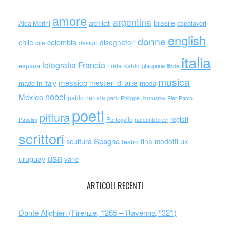
amore
argentina
brasile
capolavori
Alda Merini
architetti
english
donne
chile
colombia
disegnatori
cile
design
italia
Francia
fotografia
espana
Frida Kahlo
giappone
iliade
musica
messico
mestieri d' arte
made in italy
moda
nobel
México
pablo neruda
perù
Philippe Jaroussky
Pier Paolo
poeti
pittura
registi
Portogallo
racconti brevi
Pasolini
scrittori
scultura
Spagna
uk
tina modotti
teatro
usa
uruguay
varie
ARTICOLI RECENTI
Dante Alighieri (Firenze, 1265 – Ravenna,1321)