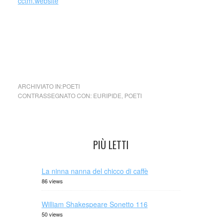
cctm.website
non sprecare lacrime …Euripide (in greco antico:
Εὐριπίδης, Euripídēs; in latino: Euripides; Salamina, 485
a.C. – Pella, 406 a.C.) è stato un drammaturgo greco
antico.
ARCHIVIATO IN:
POETI
CONTRASSEGNATO CON:
EURIPIDE
,
POETI
PIÙ LETTI
La ninna nanna del chicco di caffè
86 views
William Shakespeare Sonetto 116
50 views