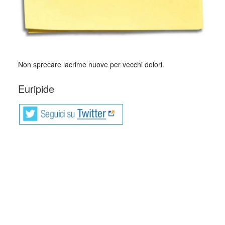
Non sprecare lacrime nuove per vecchi dolori.
Euripide
Euripide (in greco antico: Εὐριπίδης,
Euripídēs; in latino: Euripides; Salamina,
485 a.C. – Pella, 406 a.C.) è stato un
drammaturgo greco antico.
È considerato, insieme ad Eschilo e Sofocle, uno dei
maggiori poeti tragici greci.