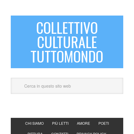
COLLETTIVO
CULTURALE
TUTTOMONDO
CHI SIAMO
PIÙ LETTI
AMORE
POETI
PITTURA
CONTATTI
PRIVACY POLICY