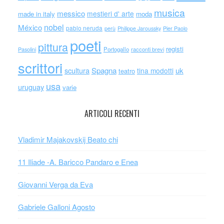
musica
messico
mestieri d' arte
made in italy
moda
nobel
México
pablo neruda
perù
Philippe Jaroussky
Pier Paolo
poeti
pittura
registi
Portogallo
racconti brevi
Pasolini
scrittori
scultura
Spagna
uk
tina modotti
teatro
usa
uruguay
varie
ARTICOLI RECENTI
Vladimir Majakovskij Beato chi
11 Iliade -A. Baricco Pandaro e Enea
Giovanni Verga da Eva
Gabriele Galloni Agosto