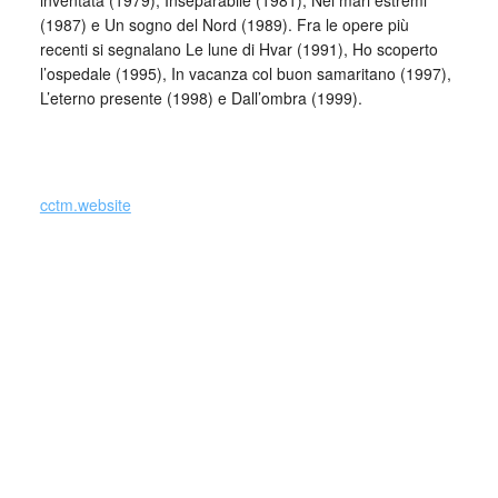
inventata (1979), Inseparabile (1981), Nei mari estremi
(1987) e Un sogno del Nord (1989). Fra le opere più
recenti si segnalano Le lune di Hvar (1991), Ho scoperto
l’ospedale (1995), In vacanza col buon samaritano (1997),
L’eterno presente (1998) e Dall’ombra (1999).
_
cctm.website
Nel caso si dovesse involontariamente ledere un qualsiasi
copyright d’autore, il contenuto verrà rimosso
immediatamente su segnalazione del detentore dell’avente
diritto.
cctm collettivo culturale tuttomondo Lalla
Romano da Fiore