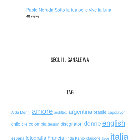
Pablo Neruda Sotto la tua pelle vive la luna
48 views
SEGUI IL CANALE WA
TAG
amore
argentina
brasile
capolavori
Alda Merini
architetti
english
donne
chile
colombia
disegnatori
cile
design
italia
Francia
fotografia
espana
Frida Kahlo
giappone
iliade