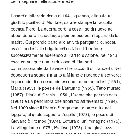
per insegnare nelle scuole medie.
L’esordio letterario risale al 1941, quando, ottenuto un
giudizio positivo di Montale, dà alle stampe la raccolta
poetica Fiore. La guerra però la costringe di nuovo ad
abbandonare il capoluogo piemontese per rifugiarsi dalla
madre. Qui prende parte alle attività partigiane cuneesi,
avvicinandosi alle brigate «Giustizia e Libertà» e
successivamente aderendo al Partito d’Azione. Nel 1943
esce comunque una traduzione di Flaubert
commissionatale da Pavese (Tre racconti di Flaubert). Nel
dopoguerra segue il marito a Milano e riprende a scrivere:
in poco più di un decennio escono Le metamorfosi (1951),
Maria (1953), le poesie de L’autunno (1955), Tetto murato
(1957), Diario di Grecia (1959), L’uomo che parlava solo
(1961) e La penombra che abbiamo attraversato (1964).
Nel 1969 vince il Premio Strega con Le parole tra noi
leggere, al quale seguono L’ospite (1973), le poesie di
Giovane è il tempo (1974), Lettura di un’immagine (1975),
La villeggiante (1975), Pralève (1978), Una giovinezza