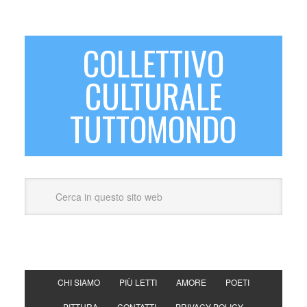
COLLETTIVO
CULTURALE
TUTTOMONDO
CHI SIAMO
PIÙ LETTI
AMORE
POETI
PITTURA
CONTATTI
PRIVACY POLICY