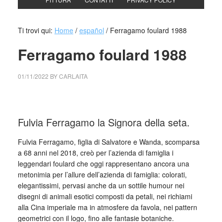
Ti trovi qui:
Home
/
español
/
Ferragamo foulard 1988
Ferragamo foulard 1988
01/11/2022
BY
CARLAITA
collettivo culturale tuttomondo Ferragamo foulard 1988
Fulvia Ferragamo la Signora della seta.
Fulvia Ferragamo, figlia di Salvatore e Wanda, scomparsa
a 68 anni nel 2018, creò per l’azienda di famiglia i
leggendari foulard che oggi rappresentano ancora una
metonimia per l’allure dell’azienda di famiglia: colorati,
elegantissimi, pervasi anche da un sottile humour nei
disegni di animali esotici composti da petali, nei richiami
alla Cina imperiale ma in atmosfere da favola, nei pattern
geometrici con il logo, fino alle fantasie botaniche.