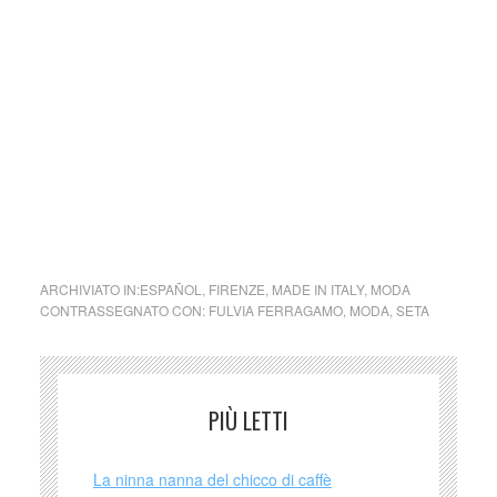
e all’archivio storico dell’azienda, dove sono conservati gli
stampati delle passate collezioni, le carte prova, i bozzetti,
le fonti d’ispirazione: un patrimonio unico che permette di
mantenere invariata quella magia creata in anni lontani
dalla Signora della seta. (fonte Museo Ferragamo)
collettivo culturale tuttomondo Ferragamo foulard 1988
ARCHIVIATO IN:
ESPAÑOL
,
FIRENZE
,
MADE IN ITALY
,
MODA
CONTRASSEGNATO CON:
FULVIA FERRAGAMO
,
MODA
,
SETA
PIÙ LETTI
La ninna nanna del chicco di caffè