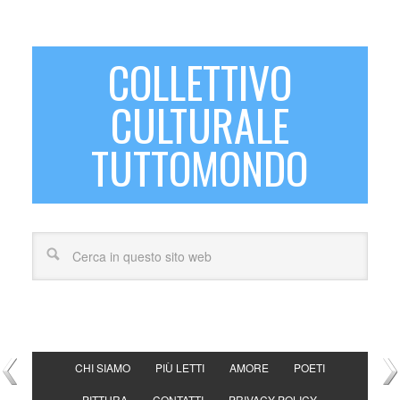
COLLETTIVO
CULTURALE
TUTTOMONDO
CHI SIAMO
PIÙ LETTI
AMORE
POETI
PITTURA
CONTATTI
PRIVACY POLICY