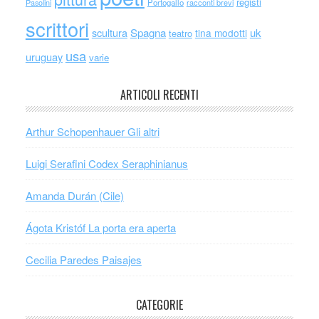
registi
Portogallo
racconti brevi
Pasolini
scrittori
scultura
Spagna
uk
tina modotti
teatro
usa
uruguay
varie
ARTICOLI RECENTI
Arthur Schopenhauer Gli altri
Luigi Serafini Codex Seraphinianus
Amanda Durán (Cile)
Ágota Kristóf La porta era aperta
Cecilia Paredes Paisajes
CATEGORIE