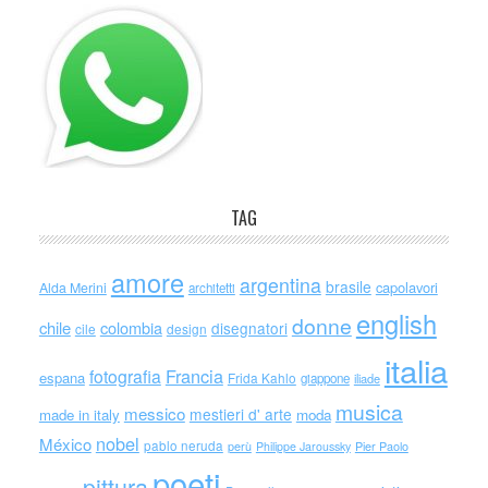
TAG
amore
argentina
brasile
capolavori
Alda Merini
architetti
english
donne
chile
colombia
disegnatori
cile
design
italia
Francia
fotografia
espana
Frida Kahlo
giappone
iliade
musica
messico
mestieri d' arte
made in italy
moda
nobel
México
pablo neruda
perù
Philippe Jaroussky
Pier Paolo
poeti
pittura