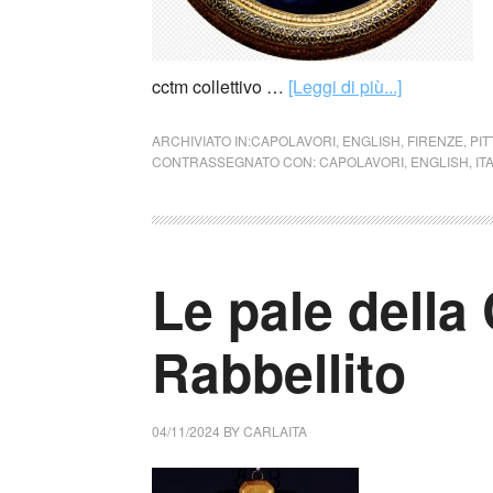
cctm collettivo …
[Leggi di più...]
ARCHIVIATO IN:
CAPOLAVORI
,
ENGLISH
,
FIRENZE
,
PI
CONTRASSEGNATO CON:
CAPOLAVORI
,
ENGLISH
,
IT
Le pale della 
Rabbellito
04/11/2024
BY
CARLAITA