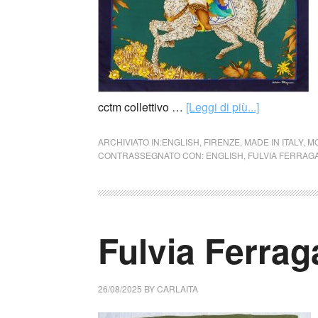
cctm collettivo …
[Leggi di più...]
ARCHIVIATO IN:
ENGLISH
,
FIRENZE
,
MADE IN ITALY
,
M
CONTRASSEGNATO CON:
ENGLISH
,
FULVIA FERRAG
Fulvia Ferraga
26/08/2025
BY
CARLAITA