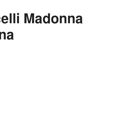
celli Madonna
ana