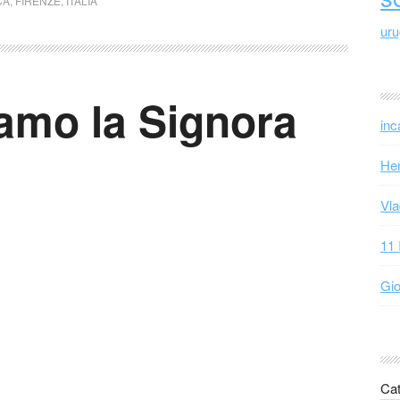
CA
,
FIRENZE
,
ITALIA
ur
amo la Signora
inc
Hen
Vla
11 
Gio
Cat