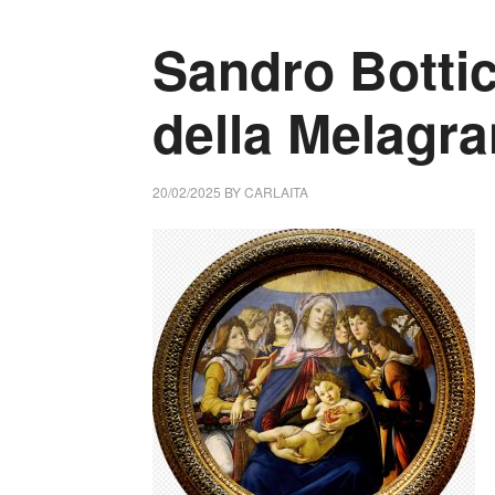
Sandro Botti
della Melagr
20/02/2025
BY
CARLAITA