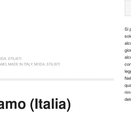
Si 
sol
alc
gio
alc
ODA
,
STILISTI
con
AMO
,
MADE IN ITALY
,
MODA
,
STILISTI
leg
Nel
qua
rim
mo (Italia)
det