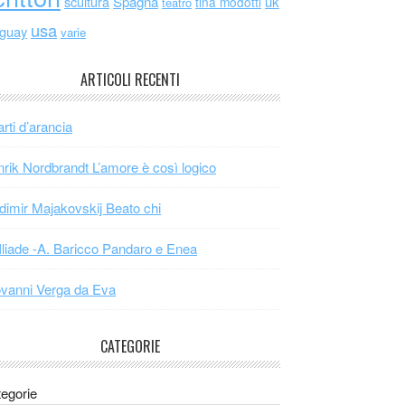
scultura
Spagna
uk
tina modotti
teatro
usa
uguay
varie
ARTICOLI RECENTI
arti d’arancia
rik Nordbrandt L’amore è così logico
dimir Majakovskij Beato chi
Iliade -A. Baricco Pandaro e Enea
vanni Verga da Eva
CATEGORIE
egorie