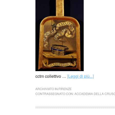
cctm collettivo …
[Leggi di più...]
ARCHIVIATO IN:
FIRENZE
CONTRASSEGNATO CON:
ACCADEMIA DELLA CRUS