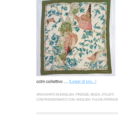
cctm collettivo …
[Leggi di più...]
ARCHIVIATO IN:
ENGLISH
,
FIRENZE
,
MODA
,
STILISTI
CONTRASSEGNATO CON:
ENGLISH
,
FULVIA FERRAG