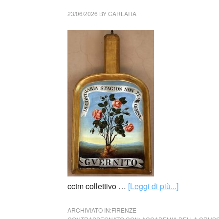
23/06/2026
BY
CARLAITA
cctm collettivo …
[Leggi di più...]
ARCHIVIATO IN:
FIRENZE