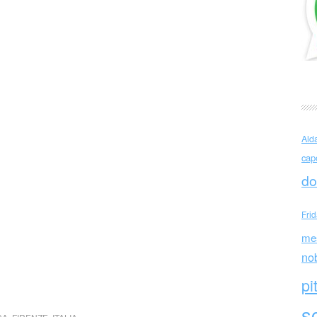
Ald
cap
do
Fri
me
no
pi
sc