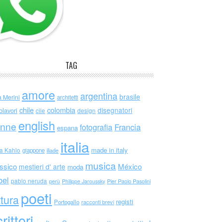
TAG
amore
argentina
brasile
a Merini
architetti
chile
colombia
disegnatori
olavori
cile
design
english
nne
Francia
fotografia
espana
italia
made in italy
da Kahlo
giappone
iliade
musica
ssico
México
mestieri d' arte
moda
bel
pablo neruda
perù
Philippe Jaroussky
Pier Paolo Pasolini
poeti
ttura
registi
Portogallo
racconti brevi
rittori