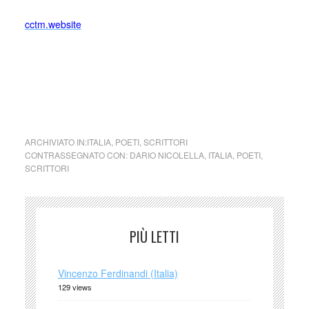
c
ctm.website
cctm collettivo culturale tuttomondo Dario
Nicolella (Italia)
ARCHIVIATO IN:
ITALIA
,
POETI
,
SCRITTORI
CONTRASSEGNATO CON:
DARIO NICOLELLA
,
ITALIA
,
POETI
,
SCRITTORI
PIÙ LETTI
Vincenzo Ferdinandi (Italia)
129 views