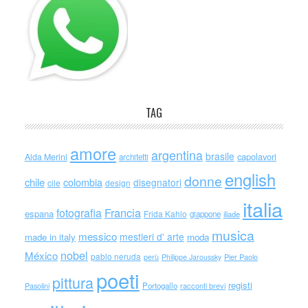
TAG
amore
argentina
brasile
capolavori
Alda Merini
architetti
english
donne
chile
colombia
disegnatori
cile
design
italia
Francia
fotografia
espana
Frida Kahlo
giappone
iliade
musica
messico
mestieri d' arte
made in italy
moda
nobel
México
pablo neruda
perù
Philippe Jaroussky
Pier Paolo
poeti
pittura
registi
Portogallo
racconti brevi
Pasolini