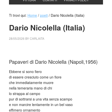
Ti trovi qui:
Home
/
poeti
/
Dario Nicolella (Italia)
Dario Nicolella (Italia)
28/05/2026
BY
CARLAITA
cctm collettivo culturale tuttomondo Dario Nicolella (Italia)
Papaveri di Dario Nicolella (Napoli,1956)
Ebbene sì sono fiero
di essere cresciuto come un fiore
che immediatamente muore
nella temeraria mano di chi
lo strappa al campo
pur di sottrarsi a una vita senza scampo
e non marcire lentamente in un bel vaso
effimero ornamento