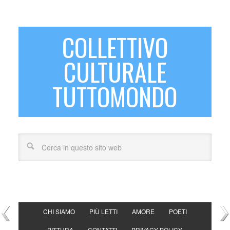
COLLETTIVO
CULTURALE
TUTTOMONDO
CHI SIAMO
PIÙ LETTI
AMORE
POETI
PITTURA
CONTATTI
PRIVACY POLICY