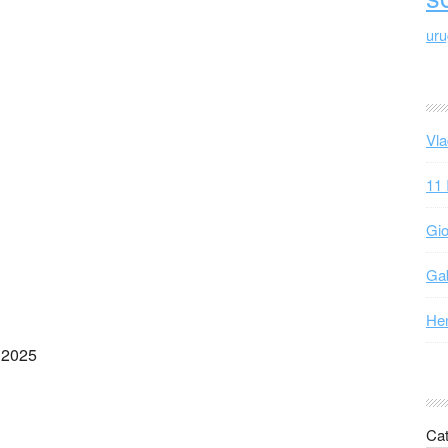
ur
Vla
11 
Gio
Gab
Hen
 2025
Cat