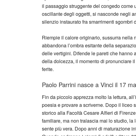
il passaggio struggente del congedo come u
oscillante degli oggetti, si nasconde negli an
silenzio instaurato fra smarrimenti sgombri d
Riempie il calore originario, sussurra nella 
abbandona l’ombra esitante della separazion
delle vertigini. Difende le pareti che hanno as
della dolcezza, il momento di pronunciare il 
ferite.
Paolo Parrini nasce a Vinci il 17 m
Fin da piccolo apprezza molto la lettura, all’
poesia e provare a scriverne. Dopo il liceo sc
storico alla Facoltà Cesare Alfieri di Firenze
familiare, ma non tralascia mai lo studio, la 
sente più vera. Dopo anni di maturazione inte