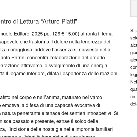
ro di Lettura “Arturo Piatti”
Si 
amuele Editore, 2025 pp. 126 € 15.00) affronta il tema
sol
sapevole che trasforma il dolore nella tenerezza dei
alc
nza coraggiosa laddove l’assenza si riassesta nella
gio
aolo Parrini concentra l’elaborazione del proprio
alc
eparazione attraverso lo svolgimento di una energia
con
a il legame interiore, dilata l’esperienza delle reazioni
leg
Nel
qua
rim
afitto nel corpo e nell’anima, maturato nel varco
det
emotiva, a difesa di una capacità evocativa di
a natura penetrante e tenace dei sentieri introspettivi. Si
unisce passato e presente, estrae il solco della
, l’incisione della nostalgia nelle impronte familiari
ità umana e l’identità indelebile di una sincera