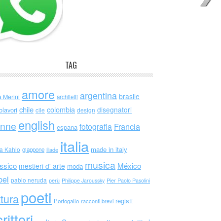
TAG
amore
argentina
brasile
a Merini
architetti
chile
colombia
disegnatori
olavori
cile
design
english
nne
Francia
fotografia
espana
italia
made in italy
da Kahlo
giappone
iliade
musica
ssico
México
mestieri d' arte
moda
bel
pablo neruda
perù
Philippe Jaroussky
Pier Paolo Pasolini
poeti
ttura
registi
Portogallo
racconti brevi
rittori