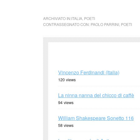
Paolo Parrini Imparare a dirsi addi
ARCHIVIATO IN:
ITALIA
,
POETI
CONTRASSEGNATO CON:
PAOLO PARRINI
,
POETI
Vincenzo Ferdinandi (Italia)
120 views
La ninna nanna del chicco di caffè
94 views
William Shakespeare Sonetto 116
58 views