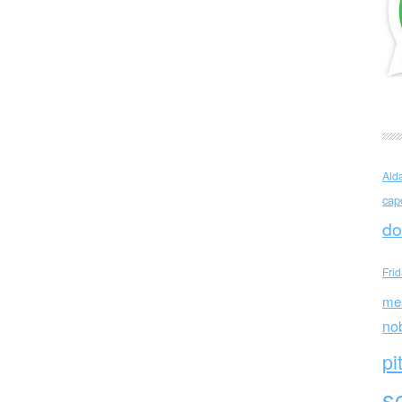
rini (Italia)
Ald
cap
do
Fri
me
no
pi
sc