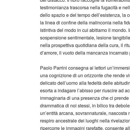
testimonianza trascorsa nella fugacità e nell
dello spazio e del tempo dell’esistenza, la co
la linea di confine della malinconia nella fi
istintiva del modo in cui abitiamo il mondo. 
sospensione sentimentale, lesione tangibile 
nella prospettiva quotidiana della cura, il ri
d’amore, il vuoto della mancanza incarnato
Paolo Parrini consegna ai lettori un’immers
una cognizione di un orizzonte che rende visi
delicato dell’uomo alla fedeltà delle abitudin
esorta a indagare l’abisso per riuscire ad acc
immaginaria di una presenza che ci prend
drammatica di noi stessi, in bilico tra debo
un’entità arcana, sovrannaturale, nascosta n
respiro ancestrale dei luoghi nella rivelazion
ripercorre le immagini rarefatte, consente all’e