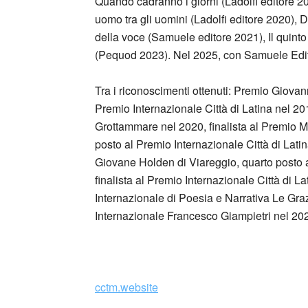
Quando cadranno i giorni (Ladolfi editore 201
uomo tra gli uomini (Ladolfi editore 2020),
della voce (Samuele editore 2021), Il quin
(Pequod 2023). Nel 2025, con Samuele Edito
Tra i riconoscimenti ottenuti: Premio Giovann
Premio Internazionale Città di Latina nel 201
Grottammare nel 2020, finalista al Premio 
posto al Premio Internazionale Città di Lati
Giovane Holden di Viareggio, quarto posto 
finalista al Premio Internazionale Città di 
Internazionale di Poesia e Narrativa Le Graz
Internazionale Francesco Giampietri nel 20
_
cctm.website