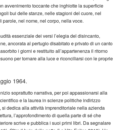
n avvenimento toccante che inghiotte la superficie
goli bui delle stanze, nelle stagioni del cuore, nel
i parole, nel nome, nel corpo, nella voce.
nudità essenziale dei versi l’elegia del disincanto,
e, ancorata al pertugio disabitato e privato di un canto
sorbito i giorni e restituito all’appartenenza il ritorno
suono per tornare alla luce e riconciliarsi con le proprie
aggio 1964.
inizio soprattutto narrativa, per poi appassionarsi alla
ientifico e la laurea in scienze politiche indirizzo
, si dedica alla attività imprenditoriale nella azienda
lettura, l’approfondimento di quella parte di sé che
riore scrive e pubblica i suoi primi libri. Da segnalare