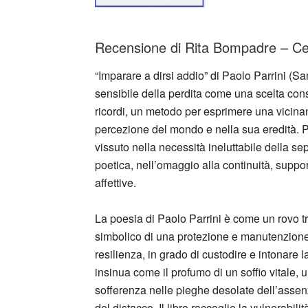
Recensione di Rita Bompadre – Cent
“Imparare a dirsi addio” di Paolo Parrini (S
sensibile della perdita come una scelta con
ricordi, un metodo per esprimere una vicina
percezione del mondo e nella sua eredità. P
vissuto nella necessità ineluttabile della s
poetica, nell’omaggio alla continuità, support
affettive.
La poesia di Paolo Parrini è come un rovo tr
simbolico di una protezione e manutenzione 
resilienza, in grado di custodire e intonare l
insinua come il profumo di un soffio vitale, 
sofferenza nelle pieghe desolate dell’assenza
del distacco. Il libro raccoglie la vulnerabil