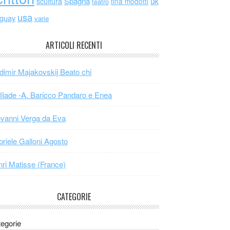
scultura
Spagna
uk
tina modotti
teatro
usa
uguay
varie
ARTICOLI RECENTI
dimir Majakovskij Beato chi
Iliade -A. Baricco Pandaro e Enea
vanni Verga da Eva
riele Galloni Agosto
ri Matisse (France)
CATEGORIE
egorie