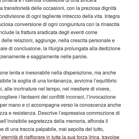
a transitorietà delle occasioni, con la preziosa dignità
ndivisione di ogni tagliente intreccio della vita. Integra
duciosa conversione di ogni congiuntura con la rinascita
Include la frattura sradicata degli eventi come
delle relazioni, aggiunge, nella crescita personale e
tuale di conclusione, la liturgia prolungata alla dedizione
 pienamente e saggiamente nelle parole.
ione lenta e inesorabile nella disperazione, ma anche
bile la soglia di una lontananza, avvicina l’equilibrio
i, alle incrinature nel tempo, nel mestiere di vivere,
ogliere i fantasmi dei conflitti inconsci, l’invocazione
e per mano e ci accompagna verso la conoscenza anche
lezza e resistenza. Descrive l’espressiva commozione di
ell’invisibile segretezza della memoria, affonda il
e di una traccia palpabile, mai sepolta del tutto,
ternità di riaffiorare in tutta la sua forza lirica, travolge