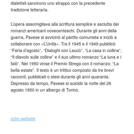
dialettali sancirono uno strappo con la precedente
tradizione letteraria.
L’opera assomigliava alla scrittura semplice e asciutta dei
romanzi americani novecenteschi. Durante gli anni della
guerra, Pavese si avvicinò al partito comunista e iniziò a
collaborare con «L’Unità». Tra il 1945 e il 1949 pubblicò
“Feria d’agosto”, “Dialoghi con Leucò”, “La casa in collina”,
“Il diavolo sulle colline” e il suo ultimo romanzo “La luna e i
falò”. Nel 1950 vinse il Premio Strega con il romanzo: “La
bella estate”. Il testo è un trittico composto da tre brevi
racconti, pubblicati o stesi durante gli anni quaranta.
Depresso da tempo, Pavese si suicidò la notte del 26
agosto 1950 in un albergo di Torino.
_
cctm.website
cctm collettivo culturale tuttomondo