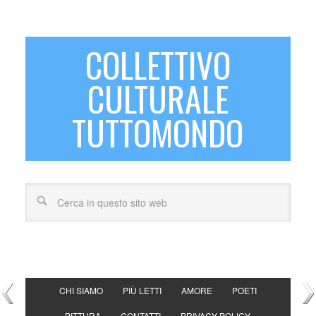
COLLETTIVO
CULTURALE
TUTTOMONDO
CHI SIAMO
PIÙ LETTI
AMORE
POETI
PITTURA
CONTATTI
PRIVACY POLICY