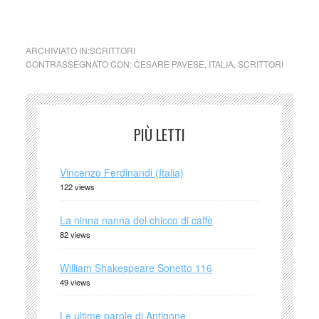
Cesare Pavese Volano i petali
ARCHIVIATO IN:
SCRITTORI
CONTRASSEGNATO CON:
CESARE PAVESE
,
ITALIA
,
SCRITTORI
PIÙ LETTI
Vincenzo Ferdinandi (Italia)
122 views
La ninna nanna del chicco di caffè
82 views
William Shakespeare Sonetto 116
49 views
Le ultime parole di Antigone