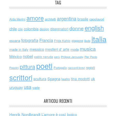
TAG
amore
argentina
brasile
capolavori
Alda Merini
architetti
english
donne
chile
colombia
disegnatori
cile
design
italia
Francia
fotografia
espana
Frida Kahlo
giappone
iliade
musica
messico
mestieri d' arte
made in italy
moda
nobel
México
pablo neruda
perù
Philippe Jaroussky
Pier Paolo
poeti
pittura
registi
Portogallo
racconti brevi
Pasolini
scrittori
scultura
Spagna
uk
tina modotti
teatro
usa
uruguay
varie
ARTICOLI RECENTI
Henrik Nordbrandt L’amore è così logico