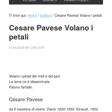
Ti trovi qui:
Home
/
scrittori
/
Cesare Pavese Volano i petali
Cesare Pavese Volano i
petali
21/05/2026
BY
CARLAITA
cctm collettivo culturale tuttomondo Cesare Pavese Volano
i petali
Volano i petali dei meli e dei peri.
La terra ne è disseminata.
Paiono farfalle.
Cesare Pavese
da
Il mestiere di vivere: Diario 1935-1950
, Einaudi, 1952