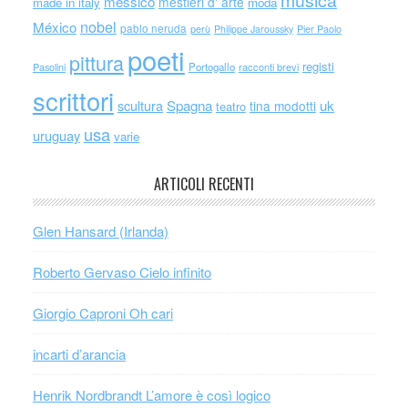
messico
mestieri d' arte
made in italy
moda
nobel
México
pablo neruda
perù
Philippe Jaroussky
Pier Paolo
poeti
pittura
registi
Portogallo
racconti brevi
Pasolini
scrittori
scultura
Spagna
uk
tina modotti
teatro
usa
uruguay
varie
ARTICOLI RECENTI
Glen Hansard (Irlanda)
Roberto Gervaso Cielo infinito
Giorgio Caproni Oh cari
incarti d’arancia
Henrik Nordbrandt L’amore è così logico