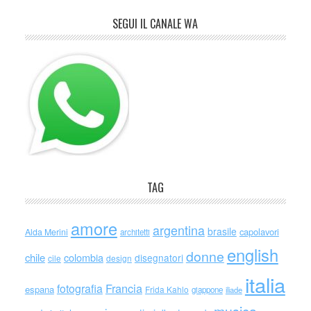
SEGUI IL CANALE WA
TAG
amore
argentina
brasile
capolavori
Alda Merini
architetti
english
donne
chile
colombia
disegnatori
cile
design
italia
Francia
fotografia
espana
Frida Kahlo
giappone
iliade
musica