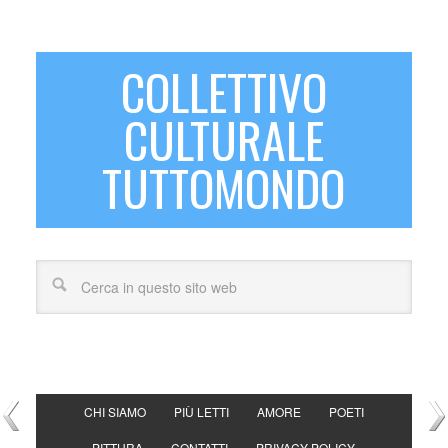
COLLETTIVO
CULTURALE
TUTTOMONDO
CHI SIAMO
PIÙ LETTI
AMORE
POETI
PITTURA
CONTATTI
PRIVACY POLICY