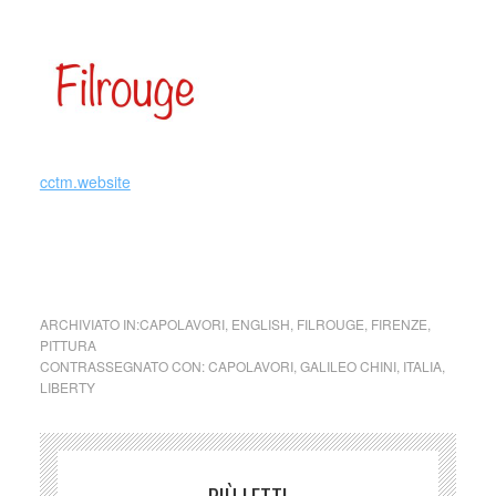
_
cctm.website
galileo chini grottino chini terme alte porretta liberty cctm
arte amore cultura bellezza poesia italia
ARCHIVIATO IN:
CAPOLAVORI
,
ENGLISH
,
FILROUGE
,
FIRENZE
,
PITTURA
CONTRASSEGNATO CON:
CAPOLAVORI
,
GALILEO CHINI
,
ITALIA
,
LIBERTY