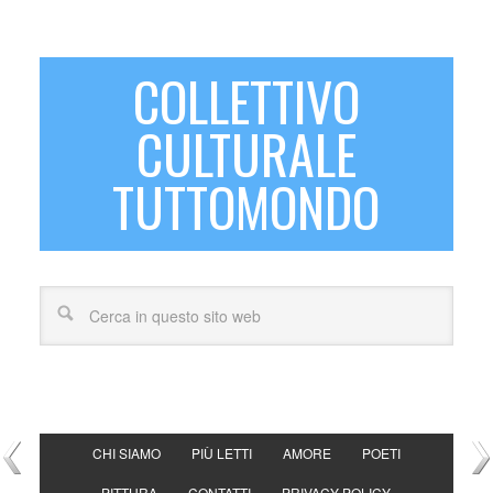
COLLETTIVO
CULTURALE
TUTTOMONDO
CHI SIAMO
PIÙ LETTI
AMORE
POETI
PITTURA
CONTATTI
PRIVACY POLICY