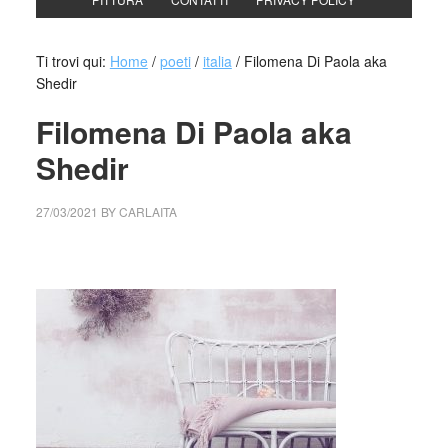
Ti trovi qui:
Home
/
poeti
/
italia
/
Filomena Di Paola aka
Shedir
Filomena Di Paola aka
Shedir
27/03/2021
BY
CARLAITA
cctm collettivo culturale tuttomondo Filomena di Paola aka
Shedir