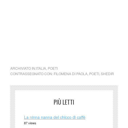
sulla rivista l’EstroVerso, nel mese di luglio, 2016.
(http://www.lestroverso.it/author/filomena-shedir-di-paola/) .
Nel 2018 altre poesie, tradotte in greco, sono sul sito di
Poets-radio https://www.poets-radio.net/la-poesia-di-
filomena.
Quando può, ama dipingere.
ARCHIVIATO IN:
ITALIA
,
POETI
CONTRASSEGNATO CON:
FILOMENA DI PAOLA
,
POETI
,
SHEDIR
PIÙ LETTI
La ninna nanna del chicco di caffè
87 views