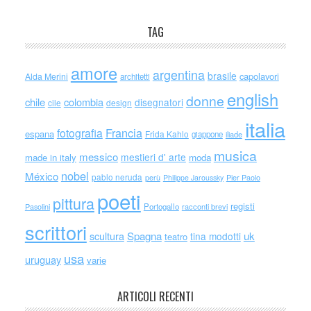
TAG
amore
argentina
brasile
capolavori
Alda Merini
architetti
english
donne
chile
colombia
disegnatori
cile
design
italia
Francia
fotografia
espana
Frida Kahlo
giappone
iliade
musica
messico
mestieri d' arte
made in italy
moda
nobel
México
pablo neruda
perù
Philippe Jaroussky
Pier Paolo
poeti
pittura
registi
Portogallo
racconti brevi
Pasolini
scrittori
scultura
Spagna
uk
tina modotti
teatro
usa
uruguay
varie
ARTICOLI RECENTI