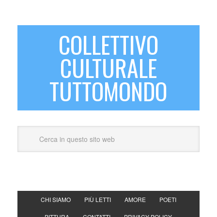
COLLETTIVO
CULTURALE
TUTTOMONDO
CHI SIAMO
PIÙ LETTI
AMORE
POETI
PITTURA
CONTATTI
PRIVACY POLICY