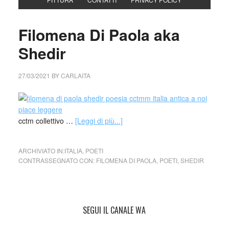
Filomena Di Paola aka
Shedir
27/03/2021
BY
CARLAITA
cctm collettivo …
[Leggi di più...]
ARCHIVIATO IN:
ITALIA
,
POETI
CONTRASSEGNATO CON:
FILOMENA DI PAOLA
,
POETI
,
SHEDIR
SEGUI IL CANALE WA