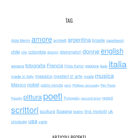
TAG
amore
argentina
brasile
capolavori
Alda Merini
architetti
english
donne
chile
colombia
disegnatori
cile
design
italia
Francia
fotografia
espana
Frida Kahlo
giappone
iliade
musica
messico
mestieri d' arte
made in italy
moda
nobel
México
pablo neruda
perù
Philippe Jaroussky
Pier Paolo
poeti
pittura
registi
Portogallo
racconti brevi
Pasolini
scrittori
scultura
Spagna
uk
tina modotti
teatro
usa
uruguay
varie
ARTICOLI RECENTI