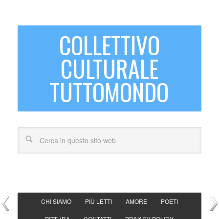
COLLETTIVO
CULTURALE
TUTTOMONDO
CHI SIAMO
PIÙ LETTI
AMORE
POETI
PITTURA
CONTATTI
PRIVACY POLICY