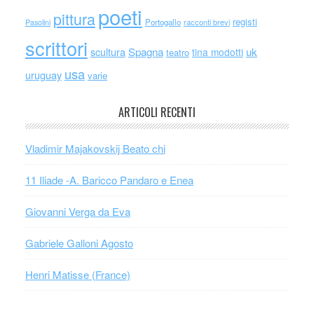
poeti
pittura
registi
Portogallo
racconti brevi
Pasolini
scrittori
scultura
Spagna
uk
tina modotti
teatro
usa
uruguay
varie
ARTICOLI RECENTI
Vladimir Majakovskij Beato chi
11 Iliade -A. Baricco Pandaro e Enea
Giovanni Verga da Eva
Gabriele Galloni Agosto
Henri Matisse (France)