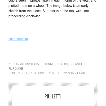
colors seen in photos taken in each month of the year, and
plotted them on a wheel. The image below is an early
sketch from the piece. Summer is at the top, with time
proceeding clockwise.
cctm.website
cctm cctm cctm cctm cctm cctm cctm cctm cctm cctm
ARCHIVIATO IN:
DIGITALE
,
DONNE
,
ENGLISH
,
ESPAÑOL
,
FILROUGE
CONTRASSEGNATO CON:
BRASILE
,
FERNANDA VIEGAS
PIÙ LETTI