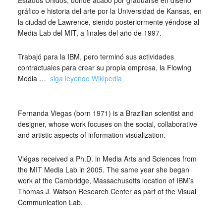
Estados Unidos, donde acabó por graduarse en diseño
gráfico e historia del arte por la Universidad de Kansas, en
la ciudad de Lawrence, siendo posteriormente yéndose al
Media Lab del MIT, a finales del año de 1997.
Trabajó para la IBM, pero terminó sus actividades
contractuales para crear su propia empresa, la Flowing
Media …
siga leyendo Wikipedia
_
Fernanda Viegas (born 1971) is a Brazilian scientist and
designer, whose work focuses on the social, collaborative
and artistic aspects of information visualization.
Viégas received a Ph.D. in Media Arts and Sciences from
the MIT Media Lab in 2005. The same year she began
work at the Cambridge, Massachusetts location of IBM’s
Thomas J. Watson Research Center as part of the Visual
Communication Lab.