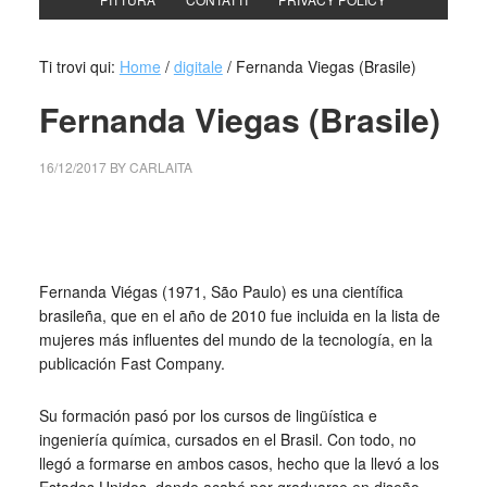
Ti trovi qui:
Home
/
digitale
/
Fernanda Viegas (Brasile)
Fernanda Viegas (Brasile)
16/12/2017
BY
CARLAITA
centro cultural tina modotti caracas Fernanda Viegas
Martin M. Wattenberg
Fernanda Viégas (1971, São Paulo) es una científica
brasileña, que en el año de 2010 fue incluida en la lista de
mujeres más influentes del mundo de la tecnología, en la
publicación Fast Company.
Su formación pasó por los cursos de lingüística e
ingeniería química, cursados en el Brasil. Con todo, no
llegó a formarse en ambos casos, hecho que la llevó a los