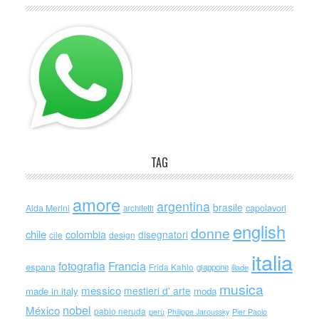
TAG
amore
argentina
brasile
capolavori
Alda Merini
architetti
english
donne
chile
colombia
disegnatori
cile
design
italia
Francia
fotografia
espana
Frida Kahlo
giappone
iliade
musica
messico
mestieri d' arte
made in italy
moda
nobel
México
pablo neruda
perù
Philippe Jaroussky
Pier Paolo