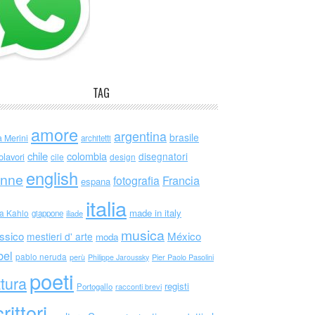
TAG
amore
argentina
brasile
a Merini
architetti
chile
colombia
disegnatori
olavori
cile
design
english
nne
Francia
fotografia
espana
italia
made in italy
da Kahlo
giappone
iliade
musica
ssico
México
mestieri d' arte
moda
bel
pablo neruda
perù
Philippe Jaroussky
Pier Paolo Pasolini
poeti
ttura
registi
Portogallo
racconti brevi
rittori