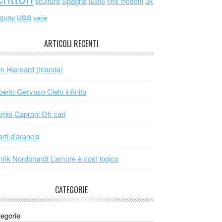
scultura
Spagna
uk
tina modotti
teatro
usa
uguay
varie
ARTICOLI RECENTI
n Hansard (Irlanda)
erto Gervaso Cielo infinito
rgio Caproni Oh cari
arti d’arancia
rik Nordbrandt L’amore è così logico
CATEGORIE
egorie