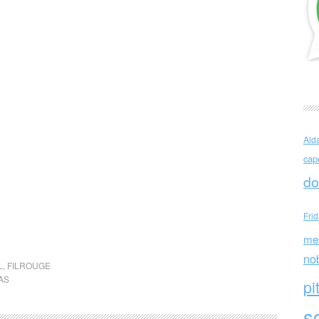
Ald
cap
do
Fri
me
no
L
,
FILROUGE
AS
pi
sc