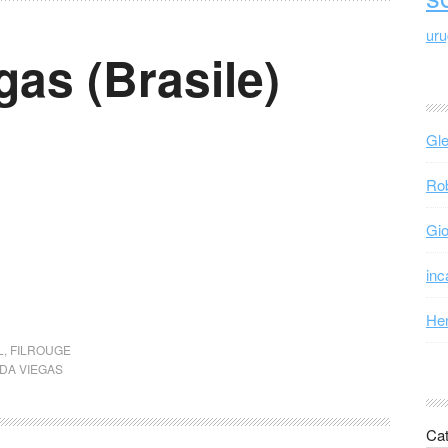
ur
as (Brasile)
Gle
Rob
Gio
inc
Hen
L
,
FILROUGE
DA VIEGAS
Cat