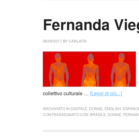
Fernanda Vieg
08/09/2017
BY
CARLAITA
collettivo culturale …
[Leggi di più...]
ARCHIVIATO IN:
DIGITALE
,
DONNE
,
ENGLISH
,
ESPAÑO
CONTRASSEGNATO CON:
BRASILE
,
DONNE
,
FERNAN