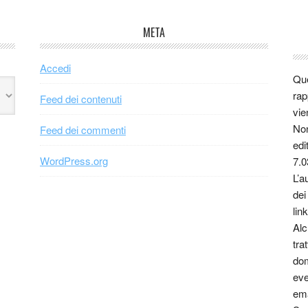
META
Accedi
Que
rap
Feed dei contenuti
vie
Non
Feed dei commenti
edi
WordPress.org
7.0
L’a
dei
link
Alc
tra
dom
eve
ema