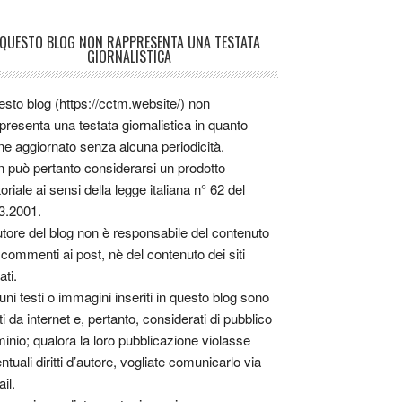
QUESTO BLOG NON RAPPRESENTA UNA TESTATA
GIORNALISTICA
sto blog (https://cctm.website/) non
presenta una testata giornalistica in quanto
ne aggiornato senza alcuna periodicità.
 può pertanto considerarsi un prodotto
toriale ai sensi della legge italiana n° 62 del
3.2001.
utore del blog non è responsabile del contenuto
 commenti ai post, nè del contenuto dei siti
ati.
uni testi o immagini inseriti in questo blog sono
tti da internet e, pertanto, considerati di pubblico
inio; qualora la loro pubblicazione violasse
ntuali diritti d’autore, vogliate comunicarlo via
il.