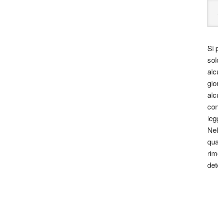
Si 
sol
alc
gio
alc
con
leg
Nel
qua
rim
det