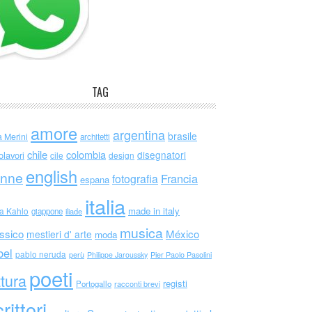
TAG
amore
argentina
brasile
a Merini
architetti
chile
colombia
disegnatori
olavori
cile
design
english
nne
Francia
fotografia
espana
italia
made in italy
da Kahlo
giappone
iliade
musica
ssico
México
mestieri d' arte
moda
bel
pablo neruda
perù
Philippe Jaroussky
Pier Paolo Pasolini
poeti
ttura
registi
Portogallo
racconti brevi
rittori