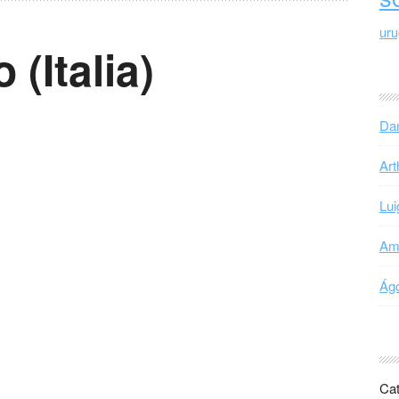
ur
(Italia)
Dan
Art
Lui
Ama
Ágo
Cat