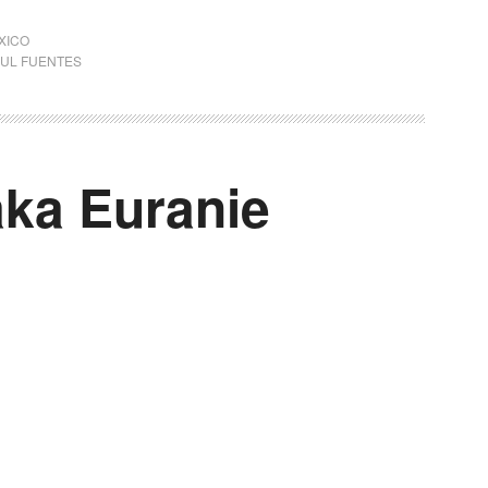
XICO
UL FUENTES
aka Euranie