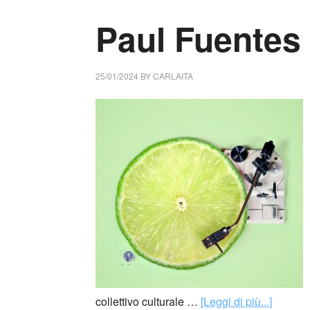
Paul Fuentes
25/01/2024
BY
CARLAITA
collettivo culturale …
[Leggi di più...]