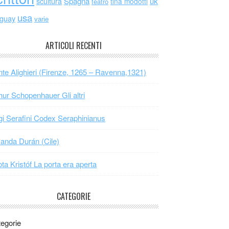
scultura
Spagna
uk
tina modotti
teatro
usa
uguay
varie
ARTICOLI RECENTI
te Alighieri (Firenze, 1265 – Ravenna,1321)
hur Schopenhauer Gli altri
gi Serafini Codex Seraphinianus
nda Durán (Cile)
ta Kristóf La porta era aperta
CATEGORIE
egorie