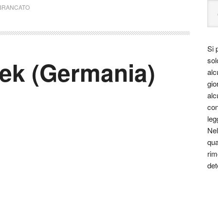
BRANCATO
Si 
sol
eek (Germania)
alc
gio
alc
con
leg
Nel
qua
rim
det