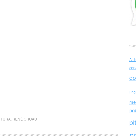
Ald
cap
do
Fri
me
no
TTURA
,
RENÉ GRUAU
pi
sc