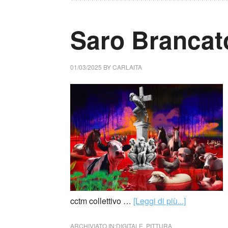
Saro Brancato 
01/03/2025
BY
CARLAITA
cctm collettivo …
[Leggi di più...]
ARCHIVIATO IN:
DIGITALE
,
PITTURA