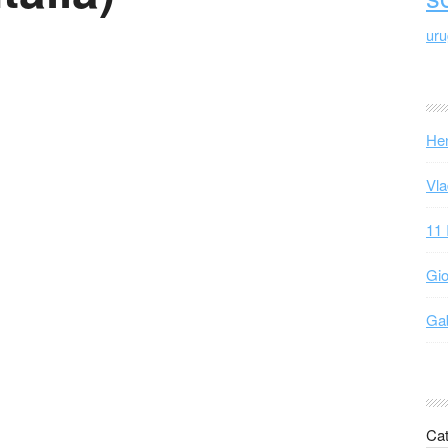
ur
Hen
Vla
11 
Gio
Gab
Cat