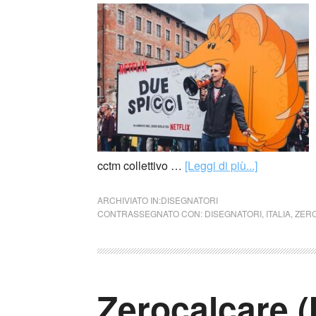
cctm collettivo …
[Leggi di più...]
ARCHIVIATO IN:
DISEGNATORI
CONTRASSEGNATO CON:
DISEGNATORI
,
ITALIA
,
ZER
Zerocalcare (I