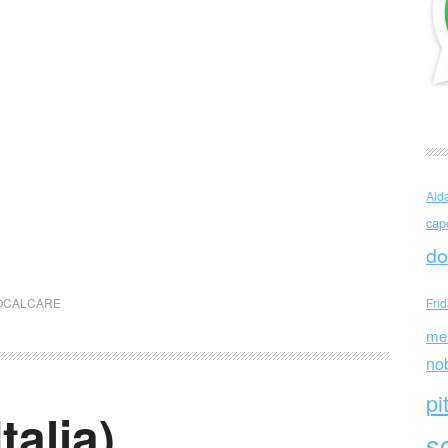
Ald
cap
do
OCALCARE
Fri
me
no
pi
talia)
sc