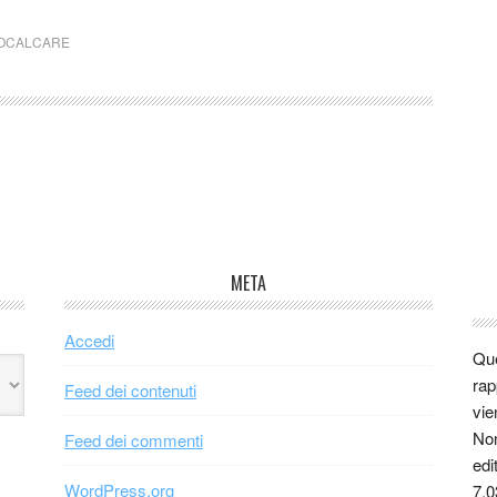
OCALCARE
META
Accedi
Que
rap
Feed dei contenuti
vie
Non
Feed dei commenti
edi
WordPress.org
7.0