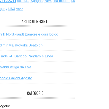
scultura
Spagna
uk
tina modotti
teatro
usa
uguay
varie
ARTICOLI RECENTI
rik Nordbrandt L’amore è così logico
dimir Majakovskij Beato chi
Iliade -A. Baricco Pandaro e Enea
vanni Verga da Eva
riele Galloni Agosto
CATEGORIE
egorie