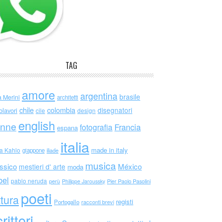
TAG
amore
argentina
brasile
a Merini
architetti
chile
colombia
disegnatori
olavori
cile
design
english
nne
Francia
fotografia
espana
italia
made in italy
da Kahlo
giappone
iliade
musica
ssico
México
mestieri d' arte
moda
bel
pablo neruda
perù
Philippe Jaroussky
Pier Paolo Pasolini
poeti
ttura
registi
Portogallo
racconti brevi
rittori