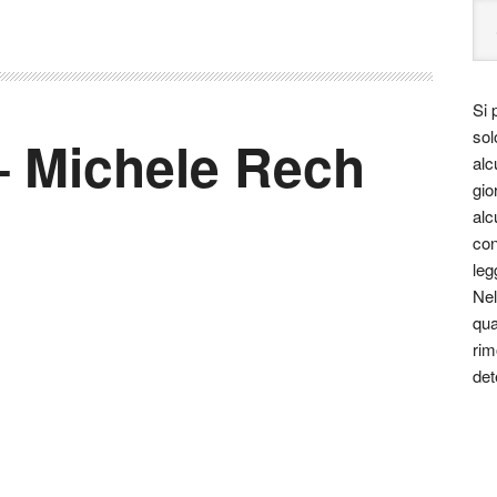
Si 
sol
– Michele Rech
alc
gio
alc
con
leg
Nel
qua
rim
det