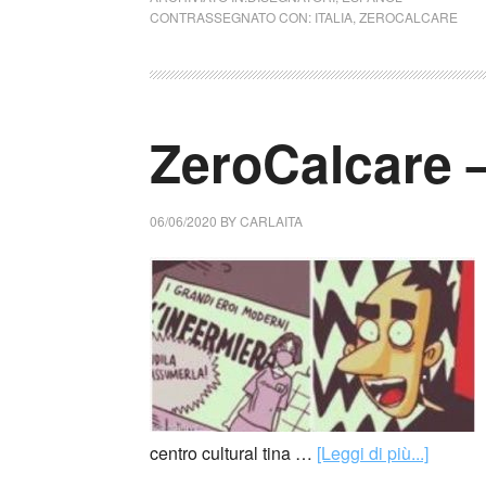
CONTRASSEGNATO CON:
ITALIA
,
ZEROCALCARE
ZeroCalcare 
06/06/2020
BY
CARLAITA
centro cultural tina …
[Leggi di più...]