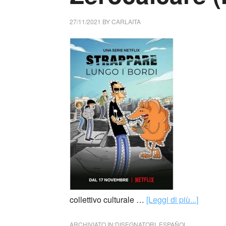
27/11/2021
BY
CARLAITA
collettivo culturale …
[Leggi di più...]
ARCHIVIATO IN:
DISEGNATORI
,
ESPAÑOL