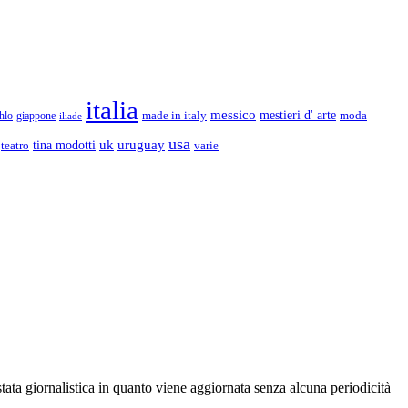
italia
messico
made in italy
mestieri d' arte
moda
hlo
giappone
iliade
usa
uk
uruguay
teatro
tina modotti
varie
stata giornalistica in quanto viene aggiornata senza alcuna periodicità