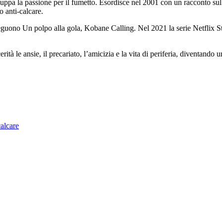
ppa la passione per il fumetto. Esordisce nel 2001 con un racconto sul G
 anti-calcare.
seguono Un polpo alla gola, Kobane Calling. Nel 2021 la serie Netflix S
tà le ansie, il precariato, l’amicizia e la vita di periferia, diventando un
spicci
alcare