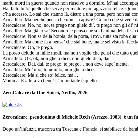
mariti morti in guerra quando non riuscivo a dormire. M’hai accompagna
Hai fatto tutto quello che serve per rendere un ragazzino felice. Quin
c’ha accesso. Lo sai che stanno là, dietro a una porta, però non sai co
Armadillo: Ma perché pensi che non si capisce? Guarda che si vede da
Zerocalcare: No, no, no, te prego non glielo di’, te prego non gli di’ ni
Armadillo: Ma già lo sa! Secondo te pensa che sei l’anima della festa 
Zerocalcare: Non sa della botola, della porta, i rovi, tutta sta roba qu
Armadillo: Ma come fa a pensa’ che stai bene, ma te sei visto in facci
Zerocalcare: Oh, te prego.
La posso delude in mille modi, ma non voglio che pensi che tutto quell
Armadillo: Ok, ok, non glielo dico, non glielo dico, dai.
Zerocalcare: Dai, dai, te prego, te prego… non deve sape’ niente.
Armadillo: Mo’ uno, tranquillo, non glielo dico.
Zerocalcare: Ma sì che so’ felice, mà…
Mamma: E allora va bene! L’importante è quello.
ZeroCalcare da Due Spicci, Netflix, 2026
Zerocalcare, pseudonimo di Michele Rech (Arezzo, 1983), è un fum
Dopo un’infanzia trascorsa tra Toscana e Francia, si stabilisce da bamb