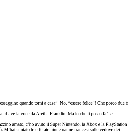
messaggino quando torni a casa”. No, “essere felice”! Che porco due è
: d’avé la voce da Aretha Franklin. Ma io che ti posso fa’ se
gazzino amato, c’ho avuto il Super Nintendo, la Xbox e la PlayStation
à. M’hai cantato le efferate ninne nanne francesi sulle vedove dei