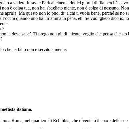
to a vedere Jurassic Park al cinema dodici giorni di fila perché stavo i
di non è colpa tua, non hai sbagliato niente, non è colpa di nessuno. Non
me aprirla. Ma questo non lo puoi di’ a chi ti vuole bene, perché se no s
ll’occhi quando uno ha un’anima in pena, eh. Se vuoi glielo dico io, i
ente.
te?
a non la deve sape’. Ti prego non gli di’ niente, voglio che pensa che sto
a?
o che ha fatto non è servito a niente.
ettista italiano.
ino a Roma, nel quartiere di Rebibbia, che diventerà il cuore delle sue s