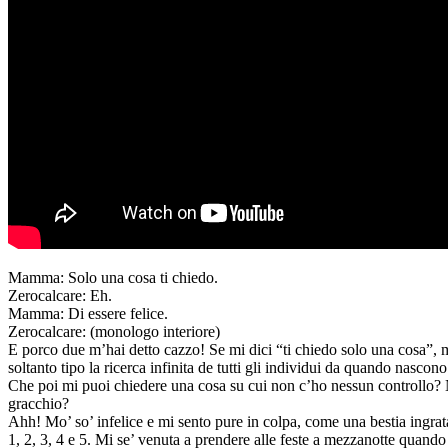
Mamma: Solo una cosa ti chiedo.
Zerocalcare: Eh.
Mamma: Di essere felice.
Zerocalcare: (monologo interiore)
E porco due m’hai detto cazzo! Se mi dici “ti chiedo solo una cosa”, 
soltanto tipo la ricerca infinita de tutti gli individui da quando nascon
Che poi mi puoi chiedere una cosa su cui non c’ho nessun controllo? N
gracchio?
Ahh! Mo’ so’ infelice e mi sento pure in colpa, come una bestia ingra
1, 2, 3, 4 e 5. Mi se’ venuta a prendere alle feste a mezzanotte quando