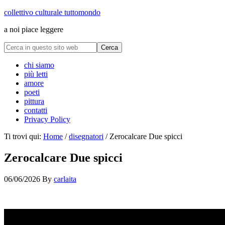
collettivo culturale tuttomondo
a noi piace leggere
chi siamo
più letti
amore
poeti
pittura
contatti
Privacy Policy
Ti trovi qui:
Home
/
disegnatori
/
Zerocalcare Due spicci
Zerocalcare Due spicci
06/06/2026
By
carlaita
cctm collettivo culturale tuttomondo Zerocalcare Due spicci