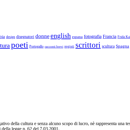
english
donne
Francia
fotografia
bia
disegnatori
espana
design
Frida Ka
poeti
scrittori
ttura
Spagna
scultura
registi
Portogallo
racconti brevi
lgativo della cultura e senza alcuno scopo di lucro, nè rappresenta una te
i della legge n. 62 del 7.03.2001.