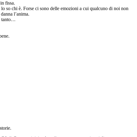
n fissa.
 lo so chi è. Forse ci sono delle emozioni a cui qualcuno di noi non
i danna l’anima.
o tanto…
 bene.
torie.