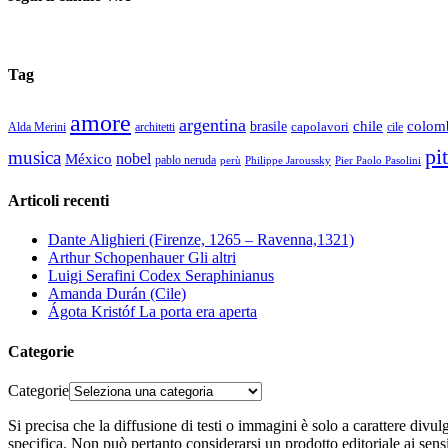
Tag
amore
argentina
chile
colom
brasile
capolavori
Alda Merini
cile
architetti
pi
musica
nobel
México
pablo neruda
perù
Pier Paolo Pasolini
Philippe Jaroussky
Articoli recenti
Dante Alighieri (Firenze, 1265 – Ravenna,1321)
Arthur Schopenhauer Gli altri
Luigi Serafini Codex Seraphinianus
Amanda Durán (Cile)
Ágota Kristóf La porta era aperta
Categorie
Categorie
Si precisa che la diffusione di testi o immagini è solo a carattere divu
specifica. Non può pertanto considerarsi un prodotto editoriale ai sens