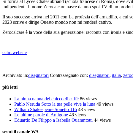
Si forma al Lycée Chateaubriand (scuola francese di Roma), dove svilu
indipendenti. Il nome Zerocalcare nasce da uno spot TV di un prodotto
Il suo successo arriva nel 2011 con La profezia dell’armadillo, a cui 
2023 scrive e dirige Questo mondo non mi renderà cattivo.
Zerocalcare è la voce della sua generazione: racconta con ironia e sinceri
_
cctm.website
cctm collettivo culturale tuttomondo Zerocalcare Due 
Archiviato in:
disegnatori
Contrassegnato con:
disegnatori
,
italia
,
zeroc
più letti
La ninna nanna del chicco di caffè
86 views
Pablo Neruda Sotto la tua pelle vive la luna
49 views
William Shakespeare Sonetto 116
48 views
Le ultime parole di Antigone
48 views
Eduardo De Filippo a Isabella Quarantotti
44 views
segui il canale WA