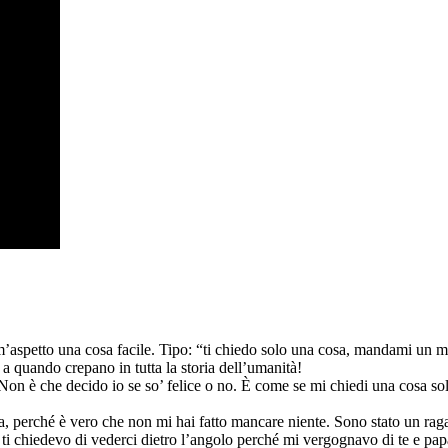
m’aspetto una cosa facile. Tipo: “ti chiedo solo una cosa, mandami un 
o a quando crepano in tutta la storia dell’umanità!
on è che decido io se so’ felice o no. È come se mi chiedi una cosa sola
ta, perché è vero che non mi hai fatto mancare niente. Sono stato un ra
 ti chiedevo di vederci dietro l’angolo perché mi vergognavo di te e pap