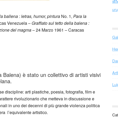
ur
a ballena : letras, humor, pintura
No. 1,
Para la
acas Venezuela –
Graffiato sul tetto della balena :
tuzione del magma
– 24 Marzo 1961 – Caracas
Gab
Hen
Dan
Art
 Balena) è stato un collettivo di artisti visivi
elana.
Lui
e discipline: arti plastiche, poesia, fotografia, film e
i carattere rivoluzionario che metteva in discussione e
ionali in uno dei decenni di più grande violenza politica
ra l’equivalente artistico.
Cat