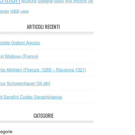
scultura
Spagna
uk
tina modotti
teatro
usa
uguay
varie
ARTICOLI RECENTI
riele Galloni Agosto
ri Matisse (France)
te Alighieri (Firenze, 1265 – Ravenna,1321)
hur Schopenhauer Gli altri
gi Serafini Codex Seraphinianus
CATEGORIE
egorie