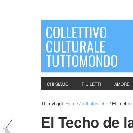
COLLETTIVO
CULTURALE
TUTTOMONDO
CHI SIAMO
PIÙ LETTI
AMORE
Ti trovi qui:
Home
/
arti plastiche
/
El Techo d
El Techo de l