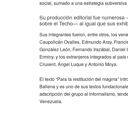
social, sumado a una estrategia subversiva y
Su producción editorial fue numerosa 
sobre el Techo— al igual que sus exhib
Sus integrantes fueron, entre otros, los ve
Caupolicán Ovalles, Edmundo Aray, Franci
González León, Fernando Irazábal, Daniel 
Erminy, y los extranjeros integrados al paí
Cruxent, Ángel Luque y Antonio Moya.
El texto “Para la restitución del magma” int
Ballena y es uno de sus textos fundacionale
adscripción del grupo al informalismo, ten
Venezuela.
_