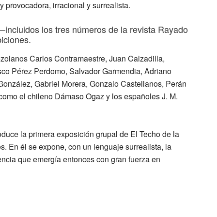
 provocadora, irracional y surrealista.
—incluidos los tres números de la revista Rayado
iciones.
nezolanos Carlos Contramaestre, Juan Calzadilla,
sco Pérez Perdomo, Salvador Garmendia, Adriano
González, Gabriel Morera, Gonzalo Castellanos, Perán
s como el chileno Dámaso Ogaz y los españoles J. M.
roduce la primera exposición grupal de El Techo de la
s. En él se expone, con un lenguaje surrealista, la
dencia que emergía entonces con gran fuerza en