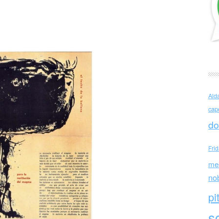
allena
Ald
cap
do
Fri
me
no
pi
sc