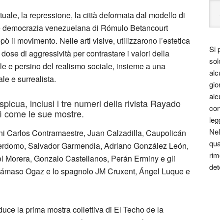
lettuale, la repressione, la città deformata dal modello di
nte democrazia venezuelana di Rómulo Betancourt
ppò il movimento. Nelle arti visive, utilizzarono l’estetica
Si 
dose di aggressività per contrastare i valori della
sol
le e persino del realismo sociale, insieme a una
alc
le e surrealista.
gio
alc
picua, inclusi i tre numeri della rivista Rayado
con
osì come le sue mostre.
leg
Nel
elani Carlos Contramaestre, Juan Calzadilla, Caupolicán
qua
erdomo, Salvador Garmendia, Adriano González León,
rim
l Morera, Gonzalo Castellanos, Perán Erminy e gli
det
no Dámaso Ogaz e lo spagnolo JM Cruxent, Ángel Luque e
oduce la prima mostra collettiva di El Techo de la