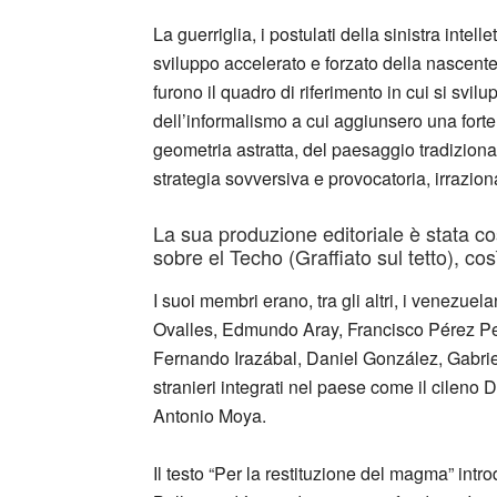
La guerriglia, i postulati della sinistra intel
sviluppo accelerato e forzato della nasce
furono il quadro di riferimento in cui si svilu
dell’informalismo a cui aggiunsero una forte 
geometria astratta, del paesaggio tradiziona
strategia sovversiva e provocatoria, irraziona
La sua produzione editoriale è stata cos
sobre el Techo (Graffiato sul tetto), c
I suoi membri erano, tra gli altri, i venezu
Ovalles, Edmundo Aray, Francisco Pérez P
Fernando Irazábal, Daniel González, Gabrie
stranieri integrati nel paese come il cile
Antonio Moya.
Il testo “Per la restituzione del magma” intr