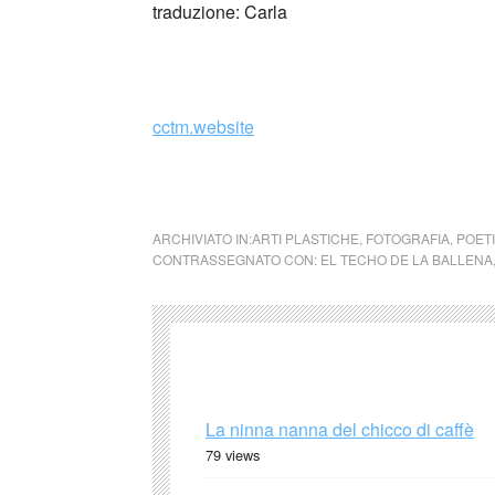
traduzione: Carla
cctm.website
El Techo de la Ballena
ARCHIVIATO IN:
ARTI PLASTICHE
,
FOTOGRAFIA
,
POETI
CONTRASSEGNATO CON:
EL TECHO DE LA BALLENA
La ninna nanna del chicco di caffè
79 views