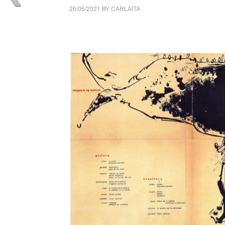
26/05/2021
BY
CARLAITA
centro cultural tina modotti El Techo de la B