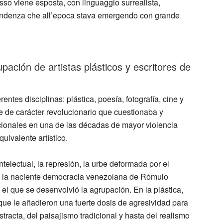
esso viene esposta, con linguaggio surrealista,
, tendenza che all’epoca stava emergendo con grande
pación de artistas plásticos y escritores de
ntes disciplinas: plástica, poesía, fotografía, cine y
rte de carácter revolucionario que cuestionaba y
icionales en una de las décadas de mayor violencia
quivalente artístico.
intelectual, la represión, la urbe deformada por el
de la naciente democracia venezolana de Rómulo
 el que se desenvolvió la agrupación. En la plástica,
 que le añadieron una fuerte dosis de agresividad para
stracta, del paisajismo tradicional y hasta del realismo