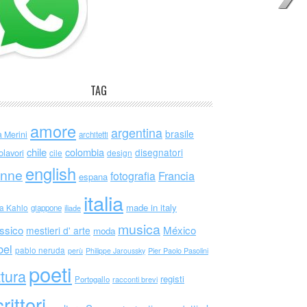
TAG
amore
argentina
brasile
a Merini
architetti
chile
colombia
disegnatori
olavori
cile
design
english
nne
Francia
fotografia
espana
italia
made in italy
da Kahlo
giappone
iliade
musica
ssico
México
mestieri d' arte
moda
bel
pablo neruda
perù
Philippe Jaroussky
Pier Paolo Pasolini
poeti
ttura
registi
Portogallo
racconti brevi
rittori