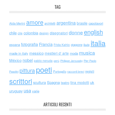
TAG
amore
argentina
brasile
capolavori
Alda Merini
architetti
english
donne
chile
colombia
disegnatori
cile
design
italia
Francia
fotografia
espana
Frida Kahlo
giappone
iliade
musica
messico
mestieri d' arte
made in italy
moda
nobel
México
pablo neruda
perù
Philippe Jaroussky
Pier Paolo
poeti
pittura
registi
Portogallo
racconti brevi
Pasolini
scrittori
scultura
Spagna
uk
tina modotti
teatro
usa
uruguay
varie
ARTICOLI RECENTI