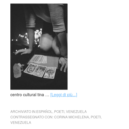
centro cultural tina …
[Leggi di più...]
ARCHIVIATO IN:
ESPAÑOL
,
POETI
,
VENEZUELA
CONTRASSEGNATO CON:
CORINA MICHELENA
,
POETI
,
VENEZUELA