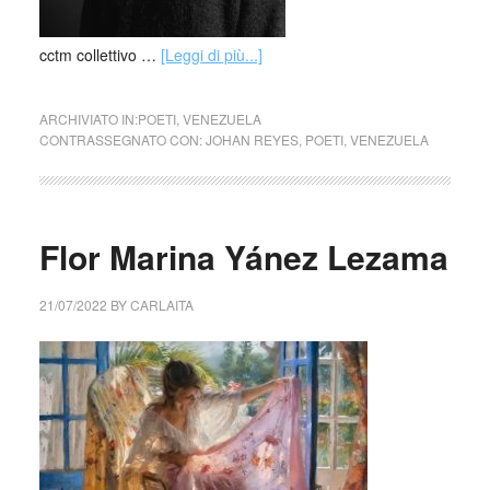
cctm collettivo …
[Leggi di più...]
ARCHIVIATO IN:
POETI
,
VENEZUELA
CONTRASSEGNATO CON:
JOHAN REYES
,
POETI
,
VENEZUELA
Flor Marina Yánez Lezama
21/07/2022
BY
CARLAITA