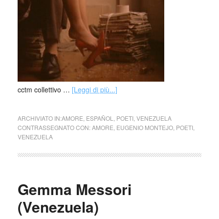
cctm collettivo …
[Leggi di più...]
ARCHIVIATO IN:
AMORE
,
ESPAÑOL
,
POETI
,
VENEZUELA
CONTRASSEGNATO CON:
AMORE
,
EUGENIO MONTEJO
,
POETI
,
VENEZUELA
Gemma Messori
(Venezuela)