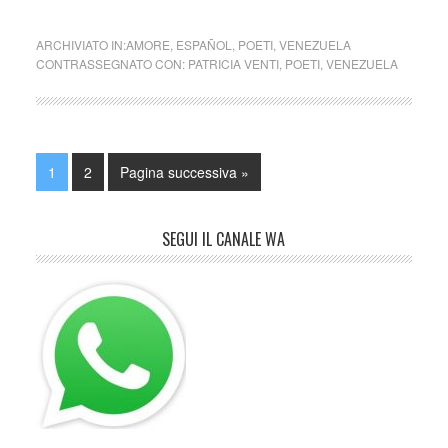
ARCHIVIATO IN:
AMORE
,
ESPAÑOL
,
POETI
,
VENEZUELA
CONTRASSEGNATO CON:
PATRICIA VENTI
,
POETI
,
VENEZUELA
1
2
Pagina successiva »
SEGUI IL CANALE WA