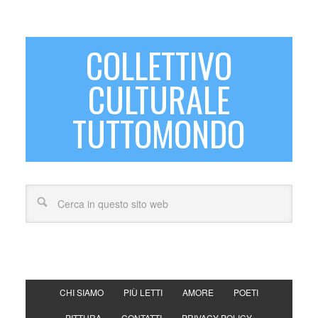
COLLETTIVO
CULTURALE
TUTTOMONDO
CHI SIAMO
PIÙ LETTI
AMORE
POETI
PITTURA
CONTATTI
PRIVACY POLICY