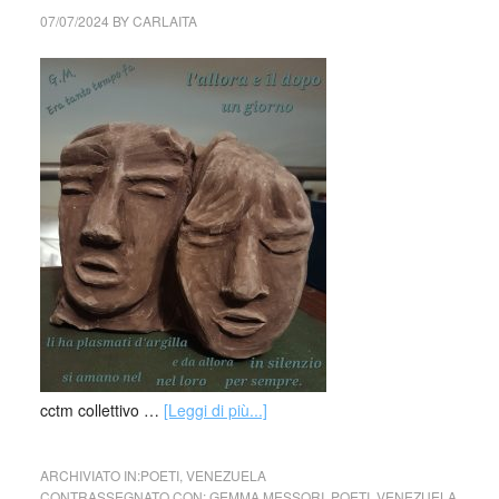
07/07/2024
BY
CARLAITA
cctm collettivo …
[Leggi di più...]
ARCHIVIATO IN:
POETI
,
VENEZUELA
CONTRASSEGNATO CON:
GEMMA MESSORI
,
POETI
,
VENEZUELA