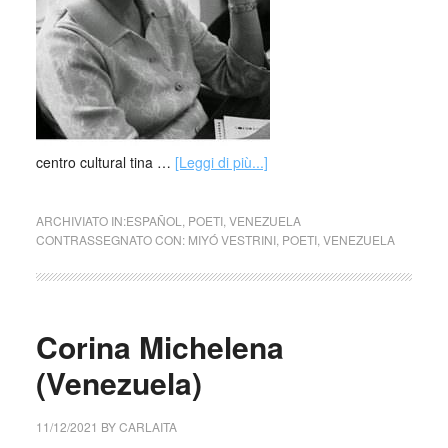
centro cultural tina …
[Leggi di più...]
ARCHIVIATO IN:
ESPAÑOL
,
POETI
,
VENEZUELA
CONTRASSEGNATO CON:
MIYÓ VESTRINI
,
POETI
,
VENEZUELA
Corina Michelena
(Venezuela)
11/12/2021
BY
CARLAITA