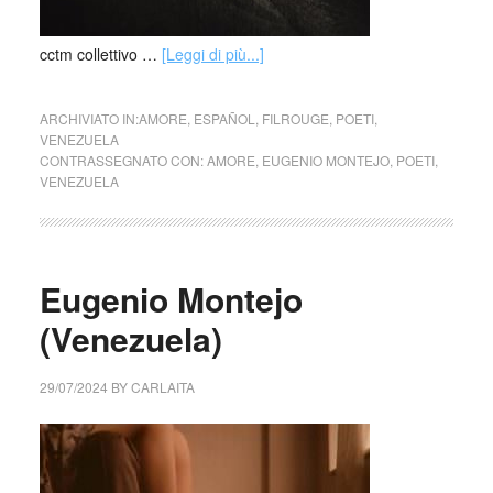
cctm collettivo …
[Leggi di più...]
ARCHIVIATO IN:
AMORE
,
ESPAÑOL
,
FILROUGE
,
POETI
,
VENEZUELA
CONTRASSEGNATO CON:
AMORE
,
EUGENIO MONTEJO
,
POETI
,
VENEZUELA
Eugenio Montejo
(Venezuela)
29/07/2024
BY
CARLAITA