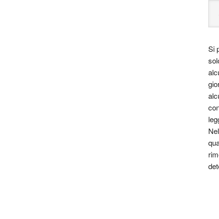
Si 
sol
alc
gio
alc
con
leg
Nel
qua
rim
det