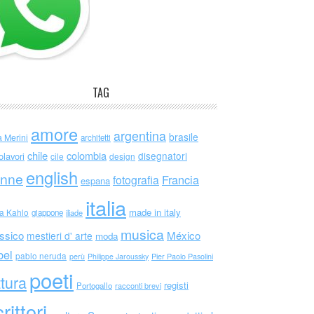
TAG
amore
argentina
brasile
a Merini
architetti
chile
colombia
disegnatori
olavori
cile
design
english
nne
Francia
fotografia
espana
italia
made in italy
da Kahlo
giappone
iliade
musica
ssico
México
mestieri d' arte
moda
bel
pablo neruda
perù
Philippe Jaroussky
Pier Paolo Pasolini
poeti
ttura
registi
Portogallo
racconti brevi
rittori