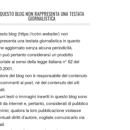
QUESTO BLOG NON RAPPRESENTA UNA TESTATA
GIORNALISTICA
sto blog (https://cctm.website/) non
presenta una testata giornalistica in quanto
ne aggiornato senza alcuna periodicità.
 può pertanto considerarsi un prodotto
toriale ai sensi della legge italiana n° 62 del
3.2001.
utore del blog non è responsabile del contenuto
 commenti ai post, nè del contenuto dei siti
ati.
uni testi o immagini inseriti in questo blog sono
tti da internet e, pertanto, considerati di pubblico
inio; qualora la loro pubblicazione violasse
ntuali diritti d’autore, vogliate comunicarlo via
il.