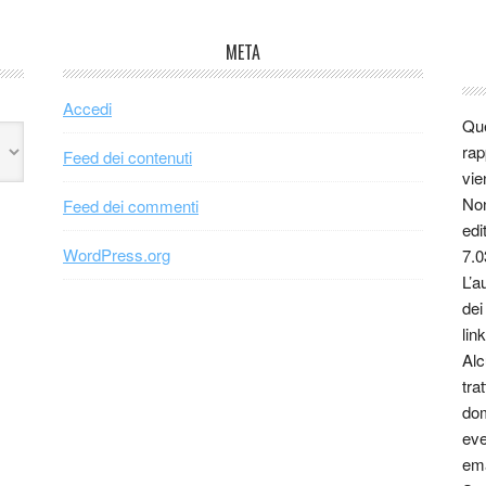
META
Accedi
Que
rap
Feed dei contenuti
vie
Non
Feed dei commenti
edi
WordPress.org
7.0
L’a
dei
link
Alc
tra
dom
eve
ema