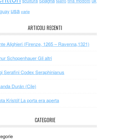
scultura
Spagna
uk
tina modotti
teatro
usa
uguay
varie
ARTICOLI RECENTI
te Alighieri (Firenze, 1265 – Ravenna,1321)
hur Schopenhauer Gli altri
gi Serafini Codex Seraphinianus
nda Durán (Cile)
ta Kristóf La porta era aperta
CATEGORIE
egorie