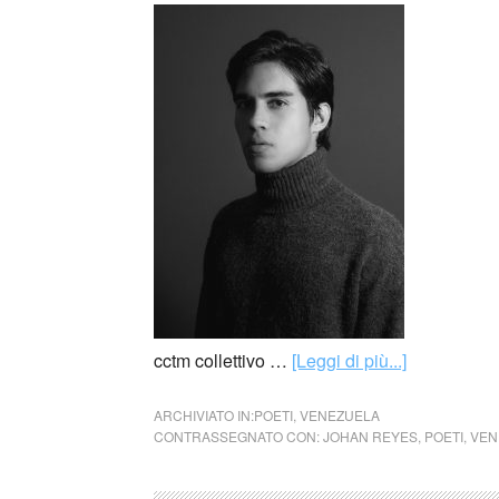
cctm collettivo …
[Leggi di più...]
ARCHIVIATO IN:
POETI
,
VENEZUELA
CONTRASSEGNATO CON:
JOHAN REYES
,
POETI
,
VEN