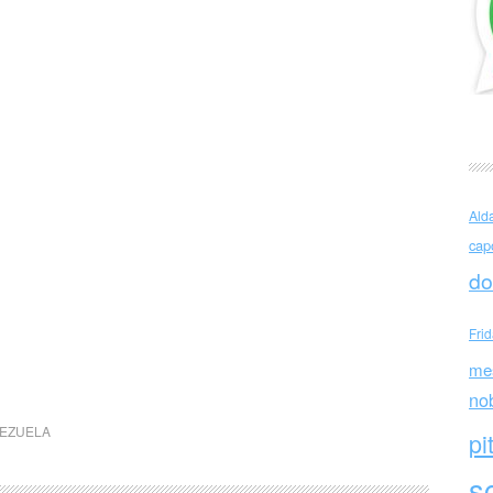
Ald
cap
do
Fri
me
no
EZUELA
pi
sc