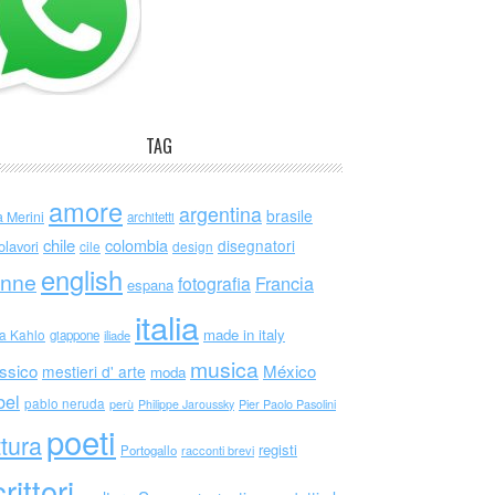
TAG
amore
argentina
brasile
a Merini
architetti
chile
colombia
disegnatori
olavori
cile
design
english
nne
Francia
fotografia
espana
italia
made in italy
da Kahlo
giappone
iliade
musica
ssico
México
mestieri d' arte
moda
bel
pablo neruda
perù
Philippe Jaroussky
Pier Paolo Pasolini
poeti
ttura
registi
Portogallo
racconti brevi
rittori