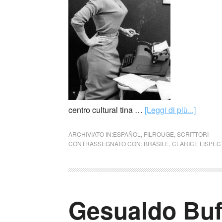
centro cultural tina …
[Leggi di più...]
ARCHIVIATO IN:
ESPAÑOL
,
FILROUGE
,
SCRITTORI
CONTRASSEGNATO CON:
BRASILE
,
CLARICE LISPE
Gesualdo Bufa