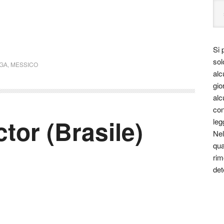
Si 
sol
GA
,
MESSICO
alc
gio
alc
con
tor (Brasile)
leg
Nel
qua
rim
det