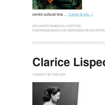
centro cultural tina …
[Leggi di più...]
ARCHIVIATO IN:
MEXICO
,
SCRITTORI
CONTRASSEGNATO CON:
MERCEDES REYES ARTEA
Clarice Lispec
15/09/2017
BY
CARLAITA