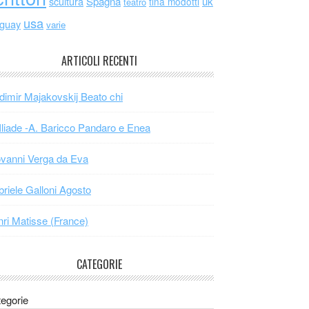
scultura
Spagna
uk
tina modotti
teatro
usa
uguay
varie
ARTICOLI RECENTI
dimir Majakovskij Beato chi
Iliade -A. Baricco Pandaro e Enea
vanni Verga da Eva
riele Galloni Agosto
ri Matisse (France)
CATEGORIE
egorie