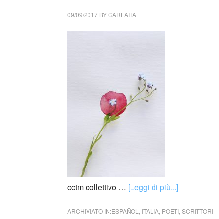
09/09/2017
BY
CARLAITA
cctm collettivo …
[Leggi di più...]
ARCHIVIATO IN:
ESPAÑOL
,
ITALIA
,
POETI
,
SCRITTORI