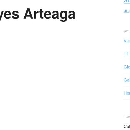
yes Arteaga
ur
Vla
11 
Gio
Gab
Hen
Cat