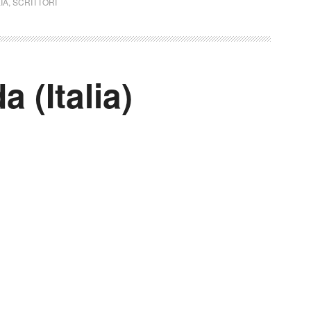
LIA
,
SCRITTORI
 (Italia)