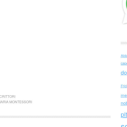
Ald
cap
do
Fri
me
CRITTORI
ARIA MONTESSORI
no
pi
sc