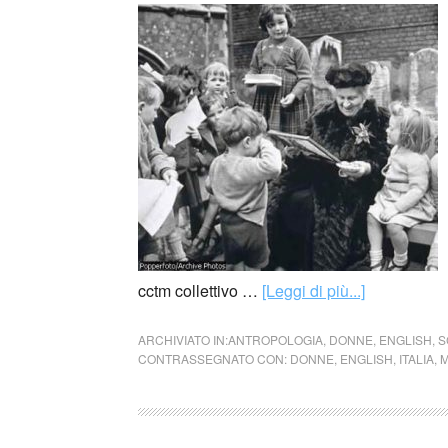
cctm collettivo …
[Leggi di più...]
ARCHIVIATO IN:
ANTROPOLOGIA
,
DONNE
,
ENGLISH
,
S
CONTRASSEGNATO CON:
DONNE
,
ENGLISH
,
ITALIA
,
M