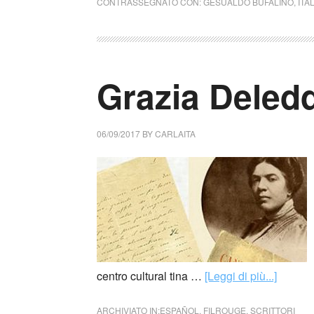
CONTRASSEGNATO CON:
GESUALDO BUFALINO
,
ITA
Grazia Deledda
06/09/2017
BY
CARLAITA
centro cultural tina …
[Leggi di più...]
ARCHIVIATO IN:
ESPAÑOL
,
FILROUGE
,
SCRITTORI