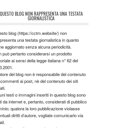
QUESTO BLOG NON RAPPRESENTA UNA TESTATA
GIORNALISTICA
sto blog (https://cctm.website/) non
presenta una testata giornalistica in quanto
ne aggiornato senza alcuna periodicità.
 può pertanto considerarsi un prodotto
toriale ai sensi della legge italiana n° 62 del
3.2001.
utore del blog non è responsabile del contenuto
 commenti ai post, nè del contenuto dei siti
ati.
uni testi o immagini inseriti in questo blog sono
tti da internet e, pertanto, considerati di pubblico
inio; qualora la loro pubblicazione violasse
ntuali diritti d’autore, vogliate comunicarlo via
il.