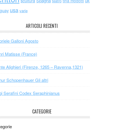
scultura
Spagna
uk
tina modotti
teatro
usa
uguay
varie
ARTICOLI RECENTI
riele Galloni Agosto
ri Matisse (France)
te Alighieri (Firenze, 1265 – Ravenna,1321)
hur Schopenhauer Gli altri
gi Serafini Codex Seraphinianus
CATEGORIE
egorie