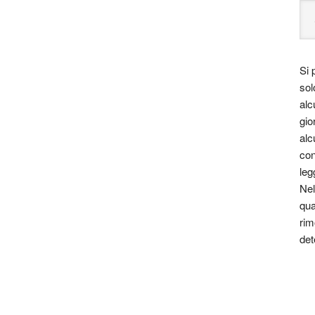
Si 
sol
alc
gio
alc
con
leg
Nel
qua
rim
det