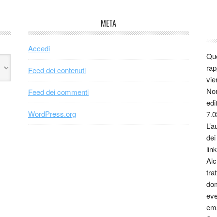
META
Accedi
Que
rap
Feed dei contenuti
vie
Non
Feed dei commenti
edi
WordPress.org
7.0
L’a
dei
link
Alc
tra
dom
eve
ema