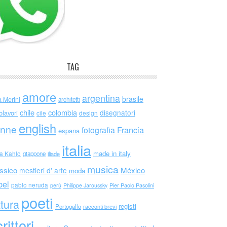
TAG
amore
argentina
brasile
a Merini
architetti
chile
colombia
disegnatori
olavori
cile
design
english
nne
Francia
fotografia
espana
italia
made in italy
da Kahlo
giappone
iliade
musica
ssico
México
mestieri d' arte
moda
bel
pablo neruda
perù
Philippe Jaroussky
Pier Paolo Pasolini
poeti
ttura
registi
Portogallo
racconti brevi
rittori