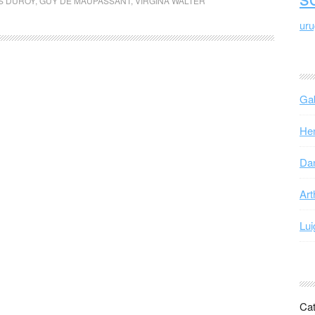
S DUROY
,
GUY DE MAUPASSANT
,
VIRGINA WALTER
ur
Gab
Hen
Dan
Art
Lui
Cat