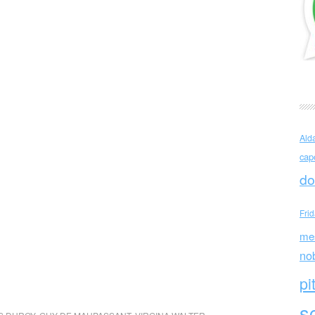
Ald
cap
do
Fri
me
no
pi
sc