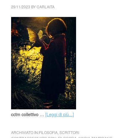
29/11/2023
BY
CARLAITA
cctm collettivo …
[Leggi di più...]
ARCHIVIATO IN:
FILOSOFIA
,
SCRITTORI