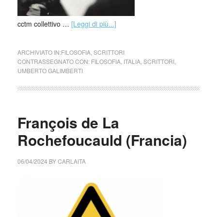
cctm collettivo …
[Leggi di più...]
ARCHIVIATO IN:
FILOSOFIA
,
SCRITTORI
CONTRASSEGNATO CON:
FILOSOFIA
,
ITALIA
,
SCRITTORI
,
UMBERTO GALIMBERTI
François de La
Rochefoucauld (Francia)
06/04/2024
BY
CARLAITA