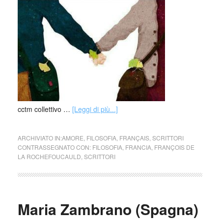
cctm collettivo …
[Leggi di più...]
ARCHIVIATO IN:
AMORE
,
FILOSOFIA
,
FRANÇAIS
,
SCRITTORI
CONTRASSEGNATO CON:
FILOSOFIA
,
FRANCIA
,
FRANÇOIS DE
LA ROCHEFOUCAULD
,
SCRITTORI
Maria Zambrano (Spagna)