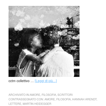
cctm collettivo …
[Leggi di più...]
ARCHIVIATO IN:
AMORE
,
FILOSOFIA
,
SCRITTORI
CONTRASSEGNATO CON:
AMORE
,
FILOSOFIA
,
HANNAH ARENDT
,
LETTERE
,
MARTIN HEIDEGGER