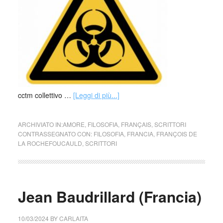
cctm collettivo …
[Leggi di più...]
ARCHIVIATO IN:
AMORE
,
FILOSOFIA
,
FRANÇAIS
,
SCRITTORI
CONTRASSEGNATO CON:
FILOSOFIA
,
FRANCIA
,
FRANÇOIS DE
LA ROCHEFOUCAULD
,
SCRITTORI
Jean Baudrillard (Francia)
10/03/2024
BY
CARLAITA