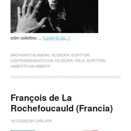
cctm collettivo …
[Leggi di più...]
ARCHIVIATO IN:
AMORE
,
FILOSOFIA
,
SCRITTORI
CONTRASSEGNATO CON:
FILOSOFIA
,
ITALIA
,
SCRITTORI
,
UMBERTO GALIMBERTI
François de La
Rochefoucauld (Francia)
16/12/2023
BY
CARLAITA