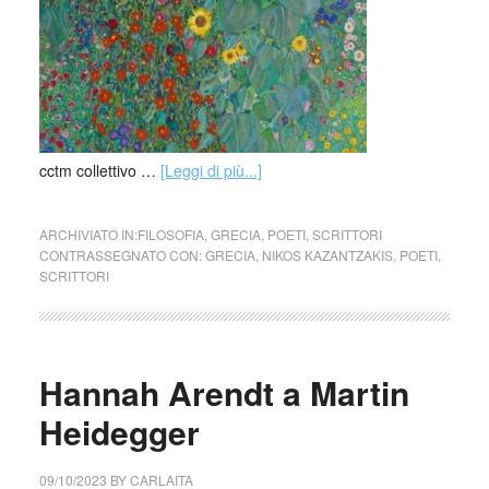
cctm collettivo …
[Leggi di più...]
ARCHIVIATO IN:
FILOSOFIA
,
GRECIA
,
POETI
,
SCRITTORI
CONTRASSEGNATO CON:
GRECIA
,
NIKOS KAZANTZAKIS
,
POETI
,
SCRITTORI
Hannah Arendt a Martin
Heidegger
09/10/2023
BY
CARLAITA