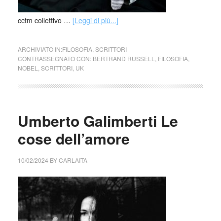
cctm collettivo …
[Leggi di più...]
ARCHIVIATO IN:
FILOSOFIA
,
SCRITTORI
CONTRASSEGNATO CON:
BERTRAND RUSSELL
,
FILOSOFIA
,
NOBEL
,
SCRITTORI
,
UK
Umberto Galimberti Le
cose dell’amore
10/02/2024
BY
CARLAITA