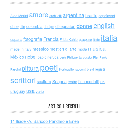
amore
argentina
brasile
capolavori
Alda Merini
architetti
english
donne
chile
colombia
disegnatori
cile
design
italia
Francia
fotografia
espana
Frida Kahlo
giappone
iliade
musica
messico
mestieri d' arte
made in italy
moda
nobel
México
pablo neruda
perù
Philippe Jaroussky
Pier Paolo
poeti
pittura
registi
Portogallo
racconti brevi
Pasolini
scrittori
scultura
Spagna
uk
tina modotti
teatro
usa
uruguay
varie
ARTICOLI RECENTI
11 Iliade -A. Baricco Pandaro e Enea