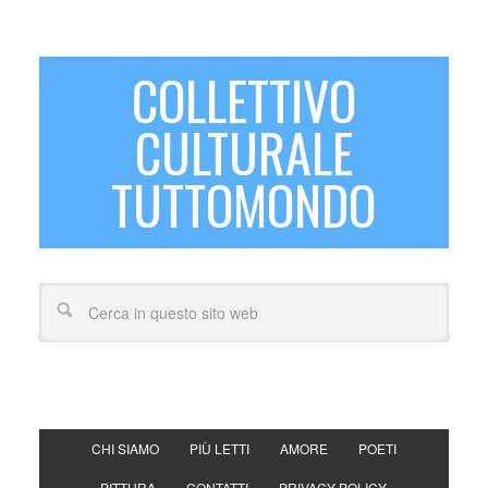
COLLETTIVO
CULTURALE
TUTTOMONDO
CHI SIAMO
PIÙ LETTI
AMORE
POETI
PITTURA
CONTATTI
PRIVACY POLICY