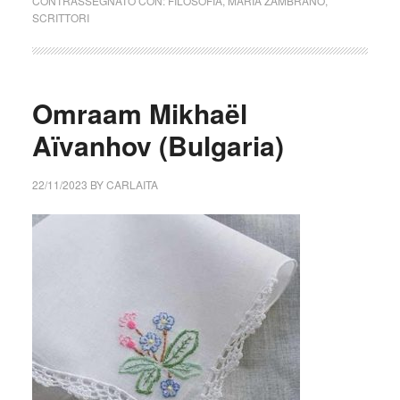
CONTRASSEGNATO CON:
FILOSOFIA
,
MARIA ZAMBRANO
,
SCRITTORI
Omraam Mikhaël
Aïvanhov (Bulgaria)
22/11/2023
BY
CARLAITA