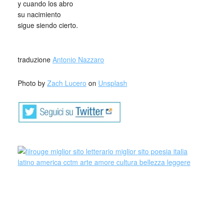
y cuando los abro
su nacimiento
sigue siendo cierto.
_
traduzione
Antonio Nazzaro
Photo by
Zach Lucero
on
Unsplash
Carina Sedevich (Santa Fe-Argentina, 1972). Reside en
Córdoba, Argentina. Licenciada en comunicación y
especialista en semiótica. Ha publicado los libros La