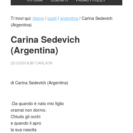
Ti trovi qui:
Home
/
poeti
/
argentina
/
Carina Sedevich
(Argentina)
Carina Sedevich
(Argentina)
22/12/2018
BY
CARLAITA
centro cultural tina modotti carina sedevich quando nato
di Carina Sedevich (Argentina)
_
-Da quando è nato mio figlio
oramai non dormo.
Chiudo gli occhi
e quando li apro
la sua nascita