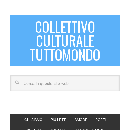
COLLETTIVO
CULTURALE
TUTTOMONDO
CHI SIAMO
PIÙ LETTI
AMORE
POETI
PITTURA
CONTATTI
PRIVACY POLICY