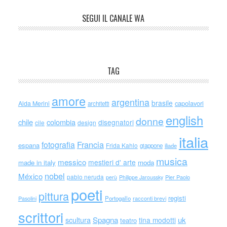
SEGUI IL CANALE WA
TAG
amore
argentina
brasile
capolavori
Alda Merini
architetti
english
donne
chile
colombia
disegnatori
cile
design
italia
Francia
fotografia
espana
Frida Kahlo
giappone
iliade
musica
messico
mestieri d' arte
made in italy
moda
nobel
México
pablo neruda
perù
Philippe Jaroussky
Pier Paolo
poeti
pittura
registi
Portogallo
racconti brevi
Pasolini
scrittori
scultura
Spagna
uk
tina modotti
teatro