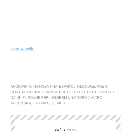
violencia de los nombres (1998), Nosotros No (2000),
Cosas dentro de otra cosa (2000), Como segando un
cariño oscuro (2012, con reedición en España),
Incombustible (2013, con reedición en España), Escribió
Dickinson (2014), Klimt (2015), Gibraltar (2015). En 2016
aparecerán Un cardo ruso y Cuadernos de Lolog.
cctm.website
madre figlio amore cctm italia latino america arte cultura
bellezza poesia a noi piace leggere
ARCHIVIATO IN:
ARGENTINA
,
ESPAÑOL
,
FILROUGE
,
POETI
CONTRASSEGNATO CON:
AI POST PIU’ LETTI DEL CCTM UNITI
DA UN FILROUGE PER LEGGERLI UNO DOPO L’ ALTRO
,
ARGENTINA
,
CARINA SEDEVICH