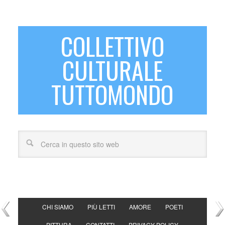
COLLETTIVO
CULTURALE
TUTTOMONDO
CHI SIAMO
PIÙ LETTI
AMORE
POETI
PITTURA
CONTATTI
PRIVACY POLICY