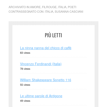
ARCHIVIATO IN:
AMORE
,
FILROUGE
,
ITALIA
,
POETI
CONTRASSEGNATO CON:
ITALIA
,
SUSANNA CASCIANI
PIÙ LETTI
La ninna nanna del chicco di caffè
83 views
Vincenzo Ferdinandi (Italia)
78 views
William Shakespeare Sonetto 116
55 views
Le ultime parole di Antigone
49 views