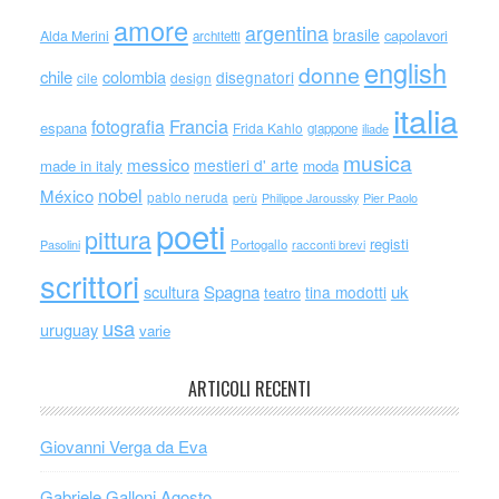
amore
argentina
brasile
capolavori
Alda Merini
architetti
english
donne
chile
colombia
disegnatori
cile
design
italia
Francia
fotografia
espana
Frida Kahlo
giappone
iliade
musica
messico
mestieri d' arte
made in italy
moda
nobel
México
pablo neruda
perù
Philippe Jaroussky
Pier Paolo
poeti
pittura
registi
Portogallo
racconti brevi
Pasolini
scrittori
scultura
Spagna
uk
tina modotti
teatro
usa
uruguay
varie
ARTICOLI RECENTI
Giovanni Verga da Eva
Gabriele Galloni Agosto