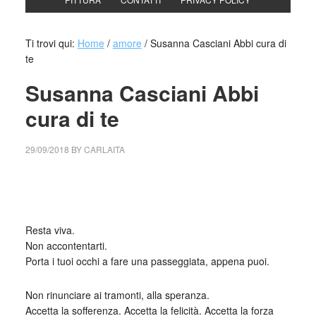
Ti trovi qui:
Home
/
amore
/
Susanna Casciani Abbi cura di
te
Susanna Casciani Abbi
cura di te
29/09/2018
BY
CARLAITA
collettivo culturale tuttomondo Susanna Casciani Abbi cura
di te
Resta viva.
Non accontentarti.
Porta i tuoi occhi a fare una passeggiata, appena puoi.
Non rinunciare ai tramonti, alla speranza.
Accetta la sofferenza. Accetta la felicità. Accetta la forza