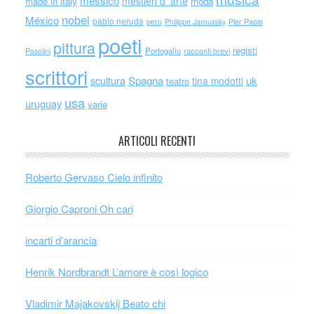
messico
mestieri d' arte
made in italy
moda
nobel
México
pablo neruda
perù
Philippe Jaroussky
Pier Paolo
poeti
pittura
registi
Portogallo
racconti brevi
Pasolini
scrittori
scultura
Spagna
uk
tina modotti
teatro
usa
uruguay
varie
ARTICOLI RECENTI
Roberto Gervaso Cielo infinito
Giorgio Caproni Oh cari
incarti d’arancia
Henrik Nordbrandt L’amore è così logico
Vladimir Majakovskij Beato chi