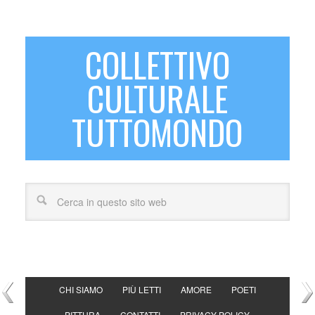
COLLETTIVO
CULTURALE
TUTTOMONDO
CHI SIAMO
PIÙ LETTI
AMORE
POETI
PITTURA
CONTATTI
PRIVACY POLICY