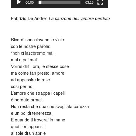
00:00
03:15
_
Fabrizio De Andre’,
La canzone dell’ amore perduto
_
Ricordi sbocciavano le viole
con le nostre parole:
“non ci lasceremo mai,
mai e poi mai”
Vorrei dirti, ora, le stesse cose
ma come fan presto, amore,
ad appassire le rose
così per noi.
L’amore che strappa i capelli
é perduto ormai.
Non resta che qualche svogliata carezza
e un po’ di tenerezza.
E quando ti troverai in mano
quei fiori appassiti
al sole di un aprile