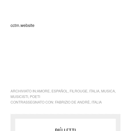
_
cctm.website
amore perduto cctm musica italia latino america arte
cultura poesia bellezza
ARCHIVIATO IN:
AMORE
,
ESPAÑOL
,
FILROUGE
,
ITALIA
,
MUSICA
,
MUSICISTI
,
POETI
CONTRASSEGNATO CON:
FABRIZIO DE ANDRÈ
,
ITALIA