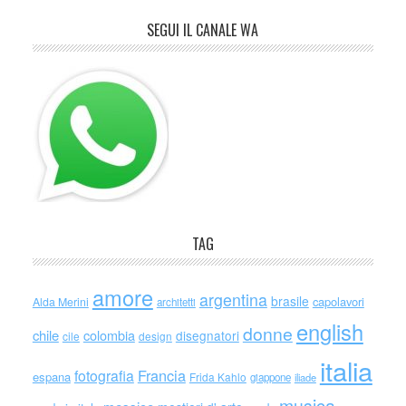
SEGUI IL CANALE WA
TAG
amore
argentina
brasile
capolavori
Alda Merini
architetti
english
donne
chile
colombia
disegnatori
cile
design
italia
Francia
fotografia
espana
Frida Kahlo
giappone
iliade
musica