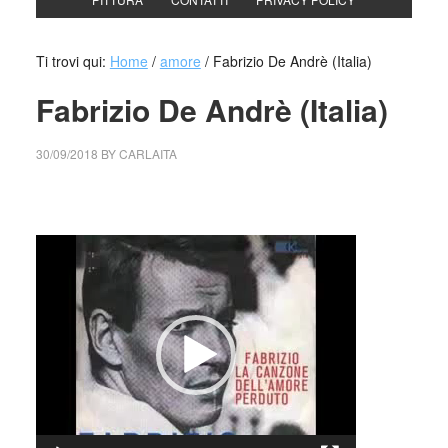
Ti trovi qui:
Home
/
amore
/
Fabrizio De Andrè (Italia)
Fabrizio De Andrè (Italia)
30/09/2018
BY
CARLAITA
collettivo culturale tuttomondo Ricordi sbocciavano le viole
Video
Player