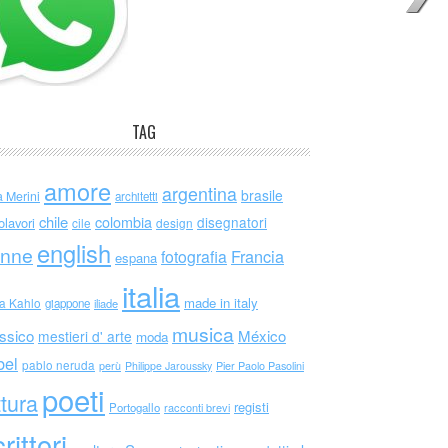
TAG
amore
argentina
brasile
a Merini
architetti
chile
colombia
disegnatori
olavori
cile
design
english
nne
Francia
fotografia
espana
italia
made in italy
da Kahlo
giappone
iliade
musica
ssico
México
mestieri d' arte
moda
bel
pablo neruda
perù
Philippe Jaroussky
Pier Paolo Pasolini
poeti
ttura
registi
Portogallo
racconti brevi
rittori