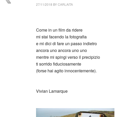
27/11/2018
BY
CARLAITA
collettivo culturale tuttomondo … verso il p
Come in un film da ridere
mi stai facendo la fotografia
e mi dici di fare un passo indietro
ancora uno ancora uno uno
mentre mi spingi verso il precipizio
ti sorrido fiduciosamente
(forse hai agito innocentemente).
_
Vivian Lamarque
_