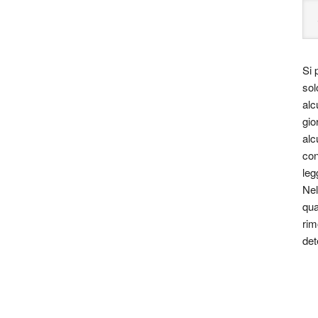
ce no, signori miei: italianissima. Perchè anche se di
ilano con nuovi genitori, e lì cresceva spensierata fino
a appena quattro anni; a dieci, poi, scoprì di “avere
Si 
ominciarono a fioccare i primi versi.
sol
alc
tesse, scrittrici e traduttrici italiane, considerando i
gio
 (1981), il Montale (1993), il Camajore (2003), l’Elsa
alc
) e altri ancora.
con
leg
 tanto, complimenti. Ma in verità non abbastanza,
Nel
re tutto questo. Per quanto mi riguarda potrebbe essere
qua
 e canterina … Linda Del Sarto
rim
det
llezza poesia italia a noi piace leggere