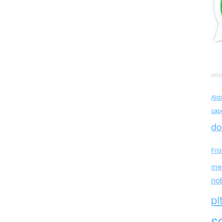
recipizio …
Ald
cap
do
Fri
me
no
pi
sc