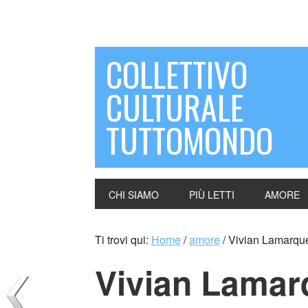
COLLETTIVO
CULTURALE
TUTTOMONDO
CHI SIAMO
PIÙ LETTI
AMORE
Ti trovi qui:
Home
/
amore
/
Vivian Lamarque 
Vivian Lamarq