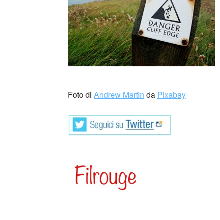
_
Foto di
Andrew Martin
da
Pixabay
Credo abbiate sentito parlare di Vivian Lam