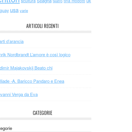
scultura
Spagna
uk
tina modotti
teatro
usa
uguay
varie
ARTICOLI RECENTI
arti d’arancia
rik Nordbrandt L’amore è così logico
dimir Majakovskij Beato chi
Iliade -A. Baricco Pandaro e Enea
vanni Verga da Eva
CATEGORIE
egorie